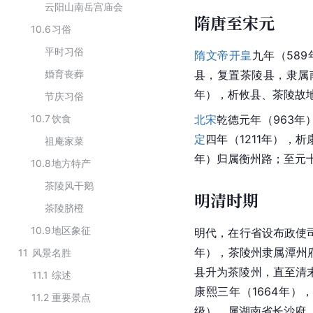
云阳山南岳宫庙会
隋唐至宋元
10.6
习俗
平时习俗
隋文帝
开皇
九年（58
婚育丧葬
县，复置茶陵县，隶属
年），析攸县、茶陵故
节庆习俗
10.7
饮食
北宋
乾德元年（963年
定
四年（1211年），
祖庵家菜
年）归属衡州路；至元十
10.8
地方特产
茶陵风干鹅
明清时期
茶陵脐橙
10.9
地区象征
明代，在行省设布政使
年），茶陵州隶属潭州
11
风景名胜
县升为茶陵州，直至清
11.1
综述
康熙
三年（1664年
11.2
重要景点
级），属
湖南省
长沙府