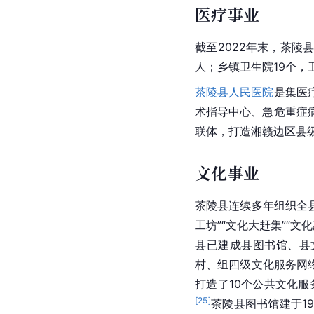
医疗事业
截至2022年末，茶陵
人；乡镇卫生院19个，
茶陵县人民医院
是集医
术指导中心、急危重症
联体，打造湘赣边区县
文化事业
茶陵县连续多年组织全县
工坊”“文化大
赶集
”“文
县已建成县图书馆、县
村、组四级文化服务网络
打造了10个公共文化
[
25
]
茶陵县图书馆
建于1