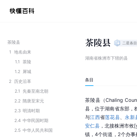
茶陵县
茶陵县
二星
条目
1
地名由来
湖南省株洲市下辖的县
1.1
茶陵
1.2
犀城
条目
2
历史沿革
2.1
先秦至南北朝
茶陵县（Chaling C
2.2
隋唐至宋元
县，位于湖南省东部，株
2.3
明清时期
与
江西
省
莲花县
、
永新
2.4
中华民国时期
安仁县
，北接株洲市攸[y
2.5
中华人民共和国
镇，4个街道，2个办事