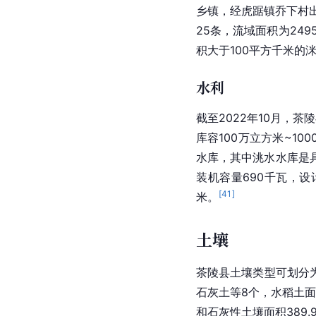
乡镇，经虎踞镇乔下村
25条，
流域面积
为24
积大于100平方千米的
水利
截至2022年10月，茶
库容100万立方米~10
水库，其中洮水水库是具
装机容量690千瓦，设计
[
41
]
米。
土壤
茶陵县
土壤类型
可划分
石灰
土等8个，水稻土面积
和石灰性土壤面积389.