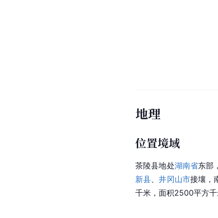
地理
位置境域
茶陵县地处
湖南省
东部
新县
、
井冈山市
接壤，
千米，面积2500平方