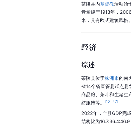
茶陵县内
基督教
活动始于
音堂建于1913年，200
米，具有欧式建筑风格
经济
综述
茶陵县位于
株洲市
的南
省
14个省直管县试点
商品粮、茶叶和生猪生
[
10
]
[
47
]
纺服饰等。
2022年，全县GDP完成
结构比为16.7:36.4:4