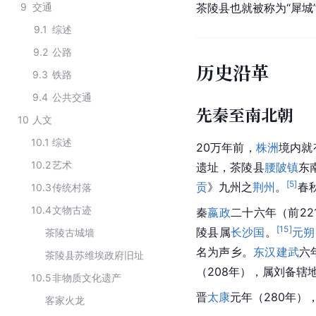
9
交通
茶陵县也就被称为“犀城
9.1
综述
9.2
公路
历史沿革
9.3
铁路
9.4
公共交通
先秦至南北朝
10
人文
10.1
综述
20万年前，
株洲
境内就
10.2
艺术
遗址，茶陵县
腰陂镇
东
[
5
]
贡
》九州之
荆州
。
春
10.3
传统村落
10.4
文物古迹
秦
嬴政
二十六年（前2
[
15
]
陵县属
长沙国
。
元朔
茶陵古城墙
名为声乡。
东汉
建武
六
茶陵县苏维埃政府旧址
（208年），属刘备辖
10.5
非物质文化遗产
晋
太康
元年（280年）
客家火龙