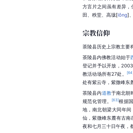
方言片之间虽有差异，
田、秩堂、高
垅
[
lǒng
]
宗教信仰
茶陵县历史上宗教主要
茶陵县内佛教活动始于
登记并予以开放，200
[
64
教活动场所有27处。
处有紫云寺，紫微峰东
茶陵县内
道教
于南北朝
[
63
]
规范化管理。
根据国
地，南北朝梁大同年间（
仙，紫微峰东麓有
古南
夜和七月三十日午夜，