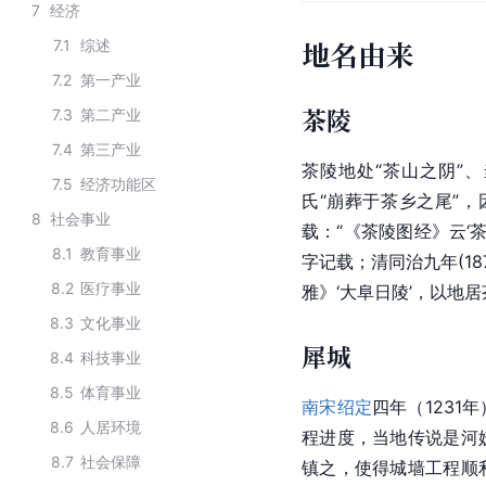
7
经济
地名由来
7.1
综述
7.2
第一产业
茶陵
7.3
第二产业
7.4
第三产业
茶陵地处“茶山之阴”
7.5
经济功能区
氏“崩葬于
茶乡
之尾”，
8
社会事业
载：“《茶陵图经》云‘
8.1
教育事业
字记载；清
同治
九年(1
8.2
医疗事业
雅
》‘大阜日陵’，以地
8.3
文化事业
犀城
8.4
科技事业
8.5
体育事业
南宋
绍定
四年（1231
8.6
人居环境
程进度，当地传说是河
8.7
社会保障
镇之，使得城墙工程顺