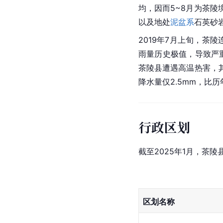
均，因而5~8月为茶
以及地处
泥盆系
石英砂
2019年7月上旬，茶
雨量历史
极值
，导致严
茶陵县遭遇高温热害，其
降水量仅2.5mm，比
行政区划
截至2025年1月，茶
区划名称