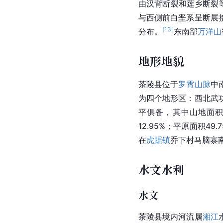
由汉背断裂和莲乡断裂
与西侧前白垩系呈断展
[
13
]
分布。
东南部
万洋山
地形地貌
茶陵县位于
罗霄山脉
中
为四个地形区：西北武
平俱备，其中山地面积18
12.95%；平原面积49
在
虎踞镇
乔下村马脑寨
水文水利
水文
茶陵县境内河流属
湘江