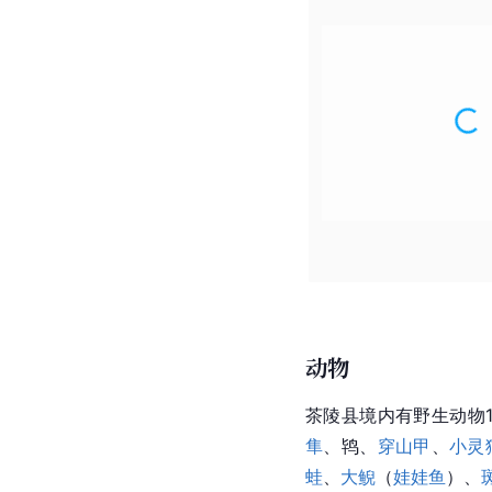
动物
茶陵县境内有野生动物
隼
、鸨、
穿山甲
、
小灵
蛙
、
大鲵
（
娃娃鱼
）、