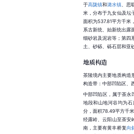
于
高陇镇
和
潞水镇
、
思
米，分布于九女仙及坛
面积为537.81平方千
系
古新
统、始新统出露面
细砂岩及泥岩等；第四系
土
、砂砾、
砾石
层和亚
地质构造
茶陵境内主要地质构造
构造带：中部凹陷区、
中部凹陷区，属于茶永凹
地段和山地河谷均为石
分，面积78.49平方
经露岭、
云阳山
至茶安
南，主要有黄丰桥复
向