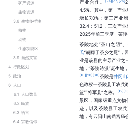
[
24
]
[
25
]
[
26
]
产业合作。
矿产资源
4.5%。其中，第一产业
生物资源
增长7.0%；第三产业增
3.8
生物多样性
32.4：51.2，三次产
植物
2025年前三季度，茶陵
动物
茶陵地处“茶山之阴”
生态功能区
氏
“崩葬于茶乡之尾”，
3.9
自然灾害
业是该县的主导产业之
4
行政区划
地，“茶陵诗派”诞生地，
[
10
]
[
28
]
[
30
]
5
政治
茶陵是
井冈山
色政权一茶陵县工农兵政
6
人口
[
12
]
[
1
篮”“将军县”之称。
6.1
人口数量
景区，国家级重点文物保
6.2
民族
迹，以及茶陵县工农兵
6.3
语言
地，有云阳山南岳宫庙
6.4
宗教信仰