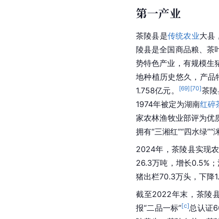
第一产业
茶陵县是
传统农业
大县
陵县是全国商品粮、茶
势特色产业，有规模生猪
地种植历史悠久，产品
[
69
]
[
70
]
1.758亿元。
茶陵
1974年被定为
湖南
红碎
家农林渔牧业部评为优质
拥有“三湘红”“四水绿”
2024年，茶陵县实现农
26.3万吨，增长0.5%
猪出栏70.3万头，下降1.
截至2022年末，茶陵
[c]
报“二品一标”
总认证6