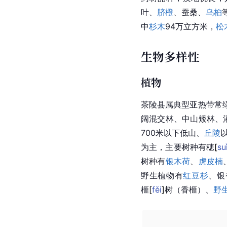
叶、
脐橙
、蚕桑、
乌桕
中
杉木
94万立方米，
松
生物多样性
植物
茶陵县属典型亚热带常
阔混交林、中山矮林、
700米以下低山、
丘陵
为主，主要树种有
穂
[
su
树种有
银木荷
、
虎皮楠
野生植物有
红豆杉
、银
榧
[
fěi
]
树（香榧）、
野