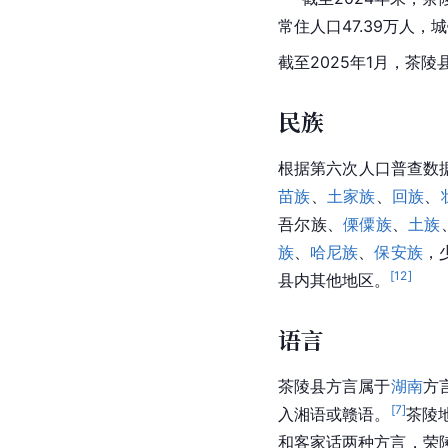
常住人口47.39万人，
截至2025年1月，茶陵
民族
根据第六次人口普查数据
苗族
、
土家族
、
回族
、
吾尔族、
傈僳族
、
土族
族
、
哈尼族
、
保安族
，
[
12
]
县内其他地区。
语言
茶陵县方言属于
湖南
方
[
7
]
入湘语或赣语。
茶陵
和客家话两种方言，荣