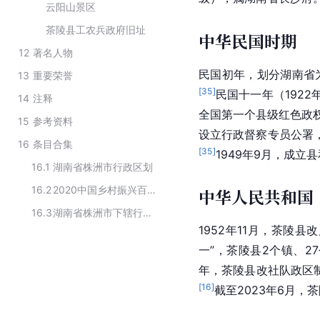
云阳山景区
茶陵县工农兵政府旧址
中华民国时期
12
著名人物
民国初年，划分湖南省为
13
重要荣誉
[
35
]
民国十一年（192
14
注释
全国第一个县级红色政权
15
参考资料
设立行政督察专员公署
16
条目合集
[
35
]
1949年9月，成
16.1
湖南省株洲市行政区划
16.2
2020中国乡村振兴百佳示范县市
中华人民共和国
16.3
湖南省株洲市下辖行政区划
1952年11月，茶陵县
一”，茶陵县2个镇、2
年，茶陵县改社队政区
[
16
]
截至2023年6月，