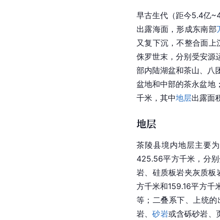
早
古生代
（距今5.4亿~
出露海面，形成东南部
又复下沉，不整合面上
侏罗世末，分别受安源
部内陆湖盆和
茶山
、八
盆地
和中部的茶永盆地
千米，其中
地层
出露面积
地层
茶陵县境内地层主要
425.56平方千米，分
岩、
硅质板岩
夹灰质板
方千米和159.16平方
等；二叠系下、上统的出
岩、
砂岩
或含砾砂岩、