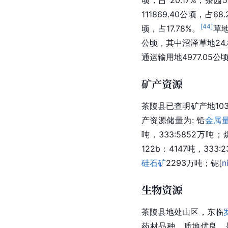
111869.40公顷，占68
[
44
]
顷，占17.78%。
草地
公顷，其中
沼泽
草地24
通运输
用地4977.05
矿产资源
茶陵县已查明矿产地10
产资源储量为: 铅
金属
吨，333:5852万吨；
122b：4147吨，333:
硅石矿
2293万吨；
铌
[
n
生物资源
茶陵县地处山区，
东临
药材品种，质地优良，