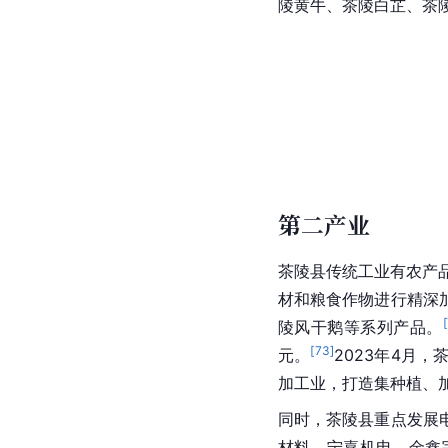
陵黄牛、茶陵
白芷
、茶
第二产业
茶陵县传统工业有农产
材和粮食作物进行精深
[
陵风干鹅等系列产品。
[
73
]
元。
2023年4月
加工业，打造集种植、
同时，茶陵县重点发展
材料、宁嘉机电、金鑫