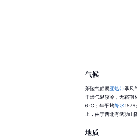
气候
茶陵气候属
亚热带
季风
干燥气温较冷，无霜期长
6℃；年平均
降水
15
上，由于西北有武功山
地质