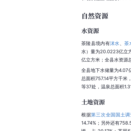
自然资源
水资源
茶陵县境内有
洣水
、
茶
水）量为20.0223亿
亿立方米；全县水资源总
全县
地下水
储量为4.0
总面积757.14平方
等37处，温泉总面积1.3
土地资源
根据
第三次全国国土调
14.74%；另外还有758
顷，占 20.17%；茶园5