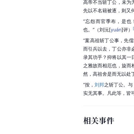
高帝不当斩丁公，未为
先以不名籍被逐，则又何
“忘怨而官季布，是也
也。”（刘
沅
[
yuán
]
评）
“案高祖斩丁公事，先
而引兵以去，丁公亦非
录其功乎？抑将以其一
之雅故而相厄也，旋而
然，高祖舍是而无以处
“按，
刘邦
之斩丁公。与
实无其事。凡此等，皆
相关事件