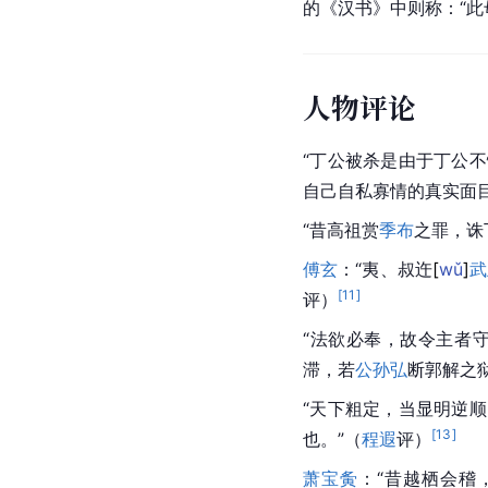
的《汉书》中则称：“此
人物评论
“丁公被杀是由于丁公
自己自私寡情的真实面
“昔高祖赏
季布
之罪，诛
傅玄
：“夷、叔
迕
[
wǔ
]
武
[
11
]
评）
“法欲必奉，故令主者
滞，若
公孙弘
断郭解之
“天下粗定，当显明逆
[
13
]
也。”（
程遐
评）
萧宝夤
：“昔越栖会稽