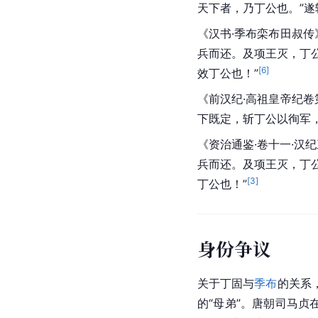
天下者，乃丁公也。”遂
《汉书·季布栾布田叔
兵而还。及项王灭，丁
[
6
]
效丁公也！”
《前汉纪·高祖皇帝纪卷
下既定，斩丁公以徇军，
《资治通鉴·卷十一·汉
兵而还。及
项王
灭，丁
[
3
]
丁公也！”
身份争议
关于丁固与
季布
的关系
的“母弟”。唐朝司马贞