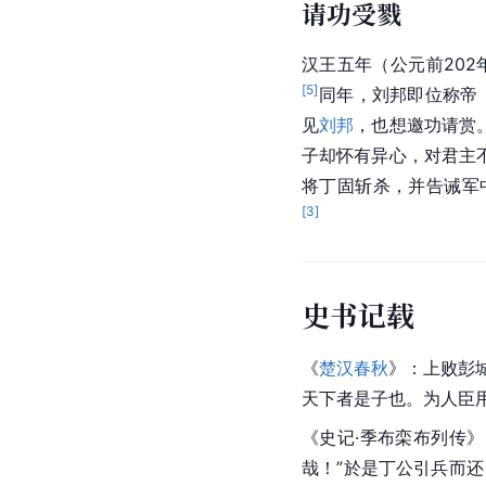
请功受戮
汉王五年（公元前202
[
5
]
同年，
刘邦
即位称帝
见
刘邦
，也想邀功请赏
子却怀有异心，对君主
将丁固斩杀，并告诫军
[
3
]
史书记载
《
楚汉春秋
》：上败彭
天下者是子也。为人臣
《史记·
季布
栾布列传》
哉！”於是丁公引兵而