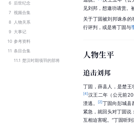
6
后世纪念
见刘邦，想邀功请赏。
7
视频合集
关于丁固被刘邦诛杀的
8
人物关系
行评判，或是将丁固与
9
大事记
10
参考资料
11
条目合集
人物生平
11.1
楚汉时期项羽的部将
追击刘邦
丁固，
薛县
人，是楚王
[
4
]
汉王二年（公元前20
[
2
]
溃逃。
丁固向
彭城县
紧急，就回头对丁固说
互相迫害呢。”丁固听