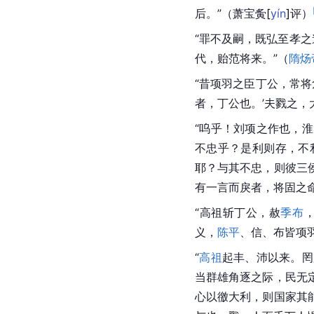
后。”（萧宝
夤
[
yín
]
评）
“罪不及嗣，既弘至孝
代，贻范将来。”（
隋炀
“昔项羽之臣丁公，常将
者，丁公也。’夫戮之，
“呜乎！刘项之作也，
不忠乎？是利则存，不
耶？与其不忠，则彼三
有一言而戾者，将固之命
“高祖斩丁公，赦
季布
义，
陈平
、信、布皆项
“
高祖
起丰、沛以来。罔
当群雄角逐之际，民无
心以徼大利，则国家其