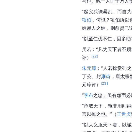
与也。戮一人而千万人
“起义兵诛暴乱，而自
项伯
，何也？项伯所以
姓易人之姓，则前贤已论
“以至仁伐不仁，因多助
吴若：“凡为天下者不
[
22
]
评）
朱元璋
：“人若操赏罚
丁公、封
雍齿
，唐太宗
[
23
]
元璋评）
“
季布
之忠，虽有怨而必
“帝取天下，孰非用间
言以掩之也。”（
王世贞
“以大义服天下者，以