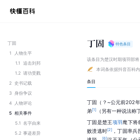
丁固
丁固
特色条目
1
人物生平
该条目为
楚汉时期项羽部将
1.1
追击刘邦
本词条依据抖音百科内
1.2
请功受戮
条目
2
史书记载
3
身份争议
丁固（？~公元前202
4
人物评论
[
1
]
弟
（另有一种说法称
5
相关事件
丁固是楚王
项羽
麾下将
5.1
名字由来
[
2
]
败溃逃时
，丁固率兵
5.2
事迹差异
[
6
]
逃脱。
汉王五年（公