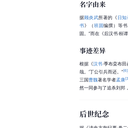
名字由来
据
顾炎武
所著的《
日知
书
》（
班固
编撰）等书
固。”而在《后汉书·桓谭
事迹差异
根据《
汉书
·季布栾布
[
6
]
哉。‘丁公引兵而还。”
[
三国
曹魏
著名学者
孟康
然一同参与了追杀刘邦
后世纪念
据《读史方舆纪要·卷