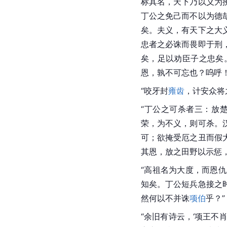
标其名，天下乃以义为
丁公之免己而不以为德
矣。夫义，有天下之大
忠者之必诛而畏即于刑
矣，足以劝臣子之忠矣
恩，孰不可忘也？呜呼
“咬牙封
雍齿
，计安众将
“丁公之可杀者三：放
荣，为不义，则可杀。
可；欲掩受厄之丑而假
其恩，放之田野以示惩
“高祖名为大度，而恩
知矣。丁公短兵急接之
然何以不并诛
项伯
乎？
“余旧有诗云，‘项王不