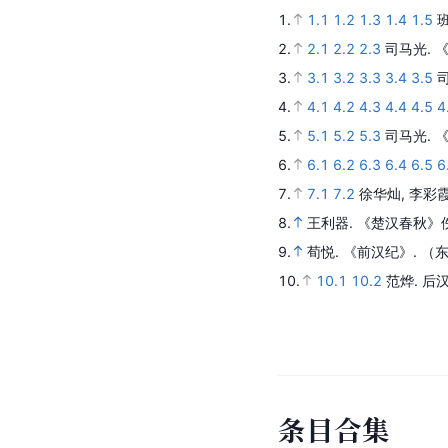
1.
1.1
1.2
1.3
1.4
1.5
2.
2.1
2.2
2.3
司马光.
3.
3.1
3.2
3.3
3.4
3.5
4.
4.1
4.2
4.3
4.4
4.5
4
5.
5.1
5.2
5.3
司马光.
6.
6.1
6.2
6.3
6.4
6.5
6
7.
7.1
7.2
徐华灿, 李彩霞
8.
王利器.
《楚汉春秋》
9.
荀悦.
《前汉纪》
.
（
10.
10.1
10.2
范烨.
后
条
目
合
集