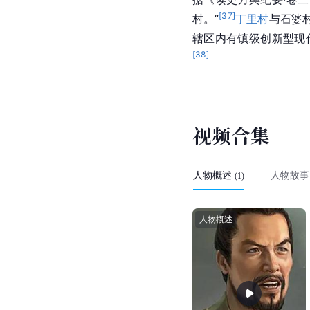
[
37
]
村。”
丁里村
与石婆
辖区内有镇级创新型现
[
38
]
视
频
合
集
人物概述
人物故事
(
1
)
人物概述