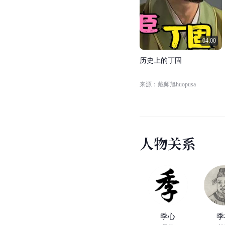
04:00
历
史
上
的
丁
固
来源：戴师旭huopusa
人
物
关
系
季心
季