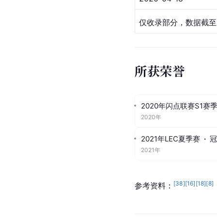
仅收录部分，数据截至2
所获荣誉
2020年闪点联赛S1赛
2020年
2021年LEC夏季赛
·
冠
2021年
[
38
]
[
16
]
[
18
]
[
8
]
参考资料：