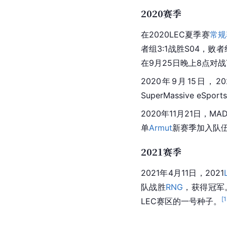
2020赛季
在2020LEC夏季赛
常规
者组3:1战胜S04，败
在9月25日晚上8点对战
2020年9月15日，20
SuperMassive eS
2020年11月21日，MA
单
Armut
新赛季加入队
2021赛季
2021年4月11日，2021
队战胜
RNG
，获得冠军
[
1
LEC赛区的一号种子。