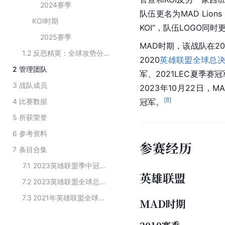
2024赛季
队伍更名为MAD Lions 
KOI时期
KOI”，队伍LOGO同时
2025赛季
MAD时期，该战队在2
1.2
反恐精英：全球攻势分部
2020
英雄联盟全球总
2
管理团队
军、2021LEC夏季赛冠
3
战队成员
2023年10月22日，MAD
[
8
]
4
比赛数据
冠军。
5
所获荣誉
6
参考资料
参赛经历
7
条目合集
7.1
2023英雄联盟季中冠军赛参赛队伍
英雄联盟
7.2
2023英雄联盟全球总决赛参赛队伍
7.3
2021年英雄联盟全球总决赛八强战队
MAD时期
2019赛季