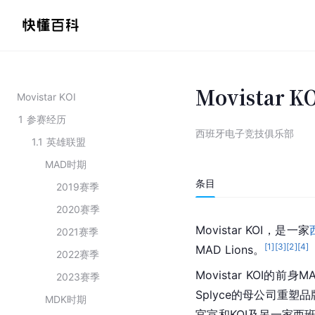
Movistar K
Movistar KOI
1
参赛经历
西班牙电子竞技俱乐部
1.1
英雄联盟
MAD时期
条目
2019赛季
2020赛季
Movistar KOI，是一家
2021赛季
[
1
]
[
3
]
[
2
]
[
4
]
MAD Lions。
2022赛季
Movistar KOI的前身M
2023赛季
Splyce的母公司重塑品
MDK时期
官宣和KOI及另一家西班牙