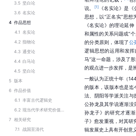
3.5
坚白论
[
1
]
说。
《
名实论
》是《
3.6
名实论
思想，以“正名实”思想
4
作品思想
《
名实论
》的理论延伸
4.1
名实论
和属性的关系问题或“个
4.2
指物论
的分类原则，体现了
公
逻辑思想的运用和发挥
4.3
通变论
马”这一命题，涉及了形
4.4
白马论
的观点进一步发挥，是
4.5
坚白论
一般认为正统十年（14
5
版本
的版本，该版本也是迄
6
作品价值
法、阴阳等学派关注与
6.1
丰富古代逻辑史
公孙龙及其学说逐渐没
6.2
现当代学术研究价值意义
孙龙子》的研究才逐渐
7
相关研究
子》愈发重视，对其研
7.1
战国至清代
辑发展史上具有开创意