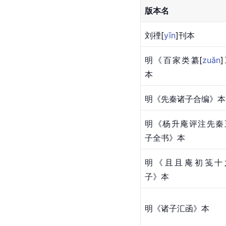
版本名
刘
禋
[
yīn
]
刊本
明《百家类
纂
[
zuǎn
]
本
明《先秦诸子合编》本
明《杨升庵评注先秦
子全书》本
明《且且庵初笺十
子》本
明《诸子汇函》本