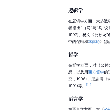
逻辑学
在逻辑学方面，大多数学
者指出“
白马
”与“马
1997)、
杨文
《公孙龙“
中的逻辑和
本体论
》(
哲学
在哲学方面，对《
公孙
想，以及用
西方哲学
的
究，1996)、屈志清
[
11
]
1991)等。
语言学
在语言学方面，对《
公