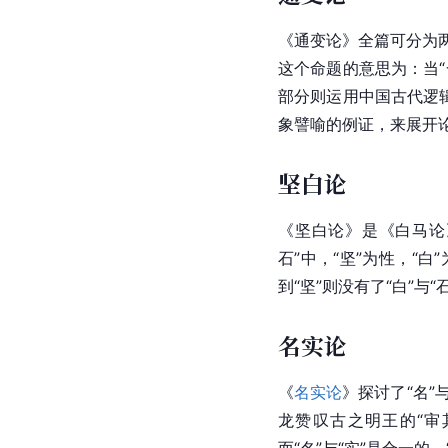
《通变论》全篇可分为两
这个命题的意思为：当“
部分则运用
中国
古代逻
象譬喻的例证，来展开
坚白论
《坚白论》是《白马论
石
”中，“坚”为性，“
到“坚”则没有了“白”与“
名实论
《
名实论
》探讨了“名”
龙赞叹古之明王的“审