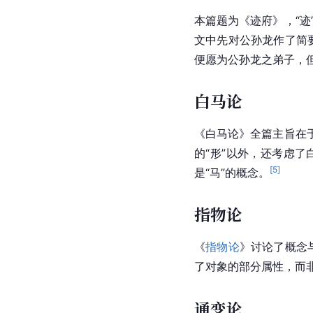
本篇题为《迹府》，“迹
文中先对
公孙龙
作了简
便愿为公孙龙之弟子，
白马论
《白马论》全篇主旨在于
的“形”以外，还考虑了
[
5
]
是“马”的概念。
指物论
《
指物论
》讨论了概念与
了对象的部分属性，而
通变论