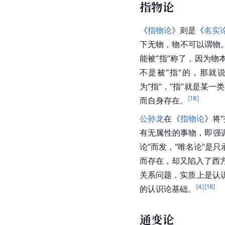
指物论
《
指物论
》则是《
名实
下无物，物不可以谓物
能被“指”称了，因为物
不是被“指”的，那就
为“指”，“指”就是某
[
18
]
而自身存在。
公孙龙
在《
指物论
》将
有无属性的事物，即强调
论”而发，“唯名论”是只
而存在，却又陷入了西方
关系问题，实质上是认
[
4
]
[
18
]
的认识论基础。
通变论