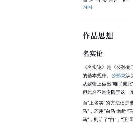
而“名”与“实”是合一的
[
5
]
[
4
]
作品思想
名实论
《
名实论
》是《
公孙龙
的基本规律。
公孙龙
认
从逻辑上做出“唯乎彼此
但此名不是专限于这一
而“正名实”的方法便是要
马”，若用“白马”称呼“马
马
”，则旷了“白”；“正