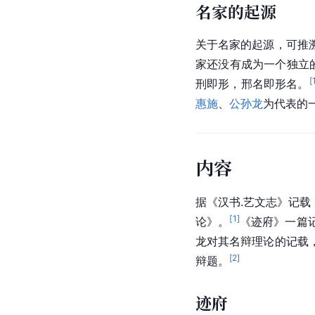
名家的起源
关于名家的起源，可推
家还没有成为一个独立
[
刑即形，邢名即形名。
惠施
、
公孙龙
为代表的
内容
据《
汉书.艺文志
》记载
[
1
]
论
》。
《
迹府
》一篇
龙对其名辩理论的记载
[
2
]
辩题。
迹府