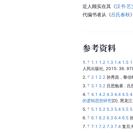
近人顾实在其《
汉书·艺
代
编书者从《
吕氏春秋
参
考
资
料
1.
1.1
1.2
1.3
1.4
1.5
1
人民出版社,
2015
: 36.
97
2.
2.1
2.2
孙秀昌，黎佳晔
3.
3.1
3.2
吕思勉著 .
吕
4.
4.1
4.2
4.3
4.4
4.5
4
的逻辑思想研究
[D].
黑龙江
5.
5.1
5.2
5.3
5.4
5.5
5
6.
6.1
6.2
6.3
6.4
6.5
7.
7.1
7.2
7.3
7.4
复旦