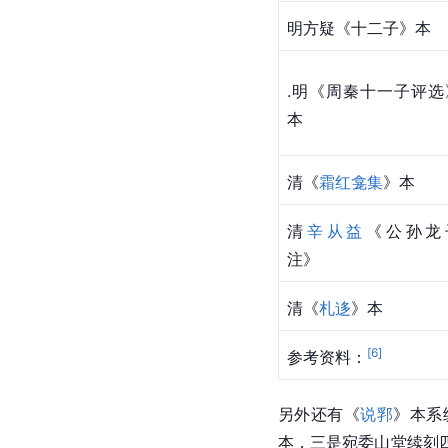
明方疑《十二子》本
.明《周秦十一子评选
本
清《
霜红龛集
》本
清
辛从益
《公孙龙
注》
清《
札迻
》本
[
6
]
参考资料：
另外还有《
说郛
》本系
本，三是宛委山堂续刻