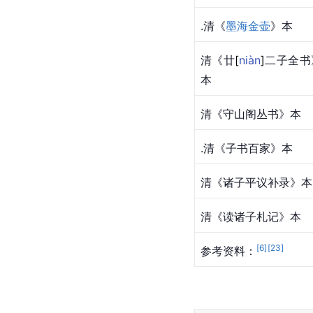
.清《
墨海金壶
》本
清《
廿
[
niàn
]
二子全书
本
清《守山阁丛书》本
.清《子书百家》本
清《诸子平议补录》本
清《读诸子札记》本
[
6
]
[
23
]
参考资料：