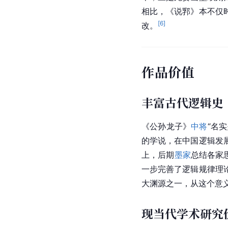
相比，《说郛》本不仅
[
6
]
改。
作品价值
丰富古代逻辑史
《
公孙龙子
》
中将
“名实
的学说，在中国逻辑发
上，后期
墨家
总结各家
一步完善了逻辑规律理
大渊源之一，从这个意
现当代学术研究