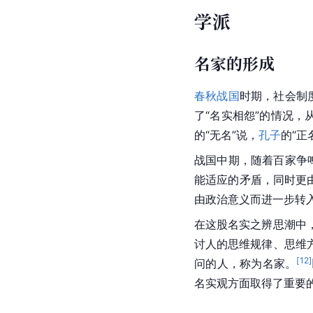
学派
名家的形成
春秋战国
时期，社会制
了“名实相怨”的情况，
的“
无名
”说，
孔子
的“正
战国
中期，随着百家争
能适应的矛盾，同时更
由政治意义而进一步转
在这股名实之辨思潮中
讨人的思维规律、思维
[
12
]
问的人，称为名家。
名实观方面取得了重要