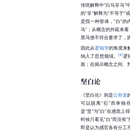
传统解释中“白马非马”中
的“非”解释为“不等于”或
是指一种形体，“白”的
马”；从概念的外延来
黑马便不符合要求了，因
因此从
逻辑学
的角度来
[
4
]
纳入了思想领域。
逻
面；在揭示概念之间、
坚白论
《坚白论》则是
公孙龙
可以脱离“石”而单独
是“坚”与“白”在感觉
时候只看见“白”而没有“
即是认为感官各有分工