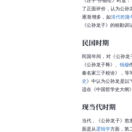
《庄子·齐物论》时道：
了正面评价，认为公孙龙
逐渐增多，如
清代
乾隆
《
公孙龙
子》的校勘训
民国时期
民国年间，对《公孙龙
《公孙龙子释》、
钱穆
秦名家三子校诠》，等
史
》中认为公孙龙是以“
适在《
中国
哲学史大纲》
现当代时期
当代，《公孙龙子》愈
面是从
逻辑学
方面，第