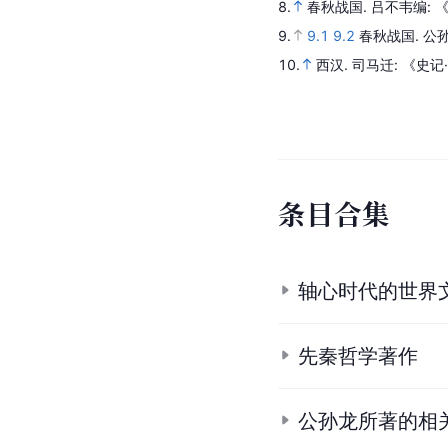
8.
春秋战国
.
吕不韦编
:
9.
9.1
9.2
春秋战国
.
公
10.
西汉
.
司马迁
: 《史
条
目
合
集
轴心时代的世界
先秦哲学著作
公孙龙所著的相