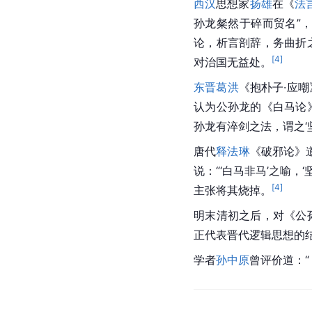
西汉
思想家
扬雄
在《
法
孙龙
粲然
于碎而贸名”
论，析言剖辞，务曲折
[
4
]
对治国无益处。
东晋
葛洪
《抱朴子·应嘲
认为公孙龙的《白马论
孙龙有淬剑之法，谓之‘
唐代
释法琳
《破邪论》
说：“‘白马非马’之喻，
[
4
]
主张将其烧掉。
明末清初之后，对《公
正代表晋代逻辑思想的结
学者
孙中原
曾评价道：