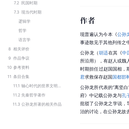
7.2
民国时期
7.3
现当代时期
作者
逻辑学
哲学
现普遍认为今本《
公孙
语言学
事迹散见于其他列传之
8
相关评价
公孙龙
（
胡适
在其《
中
9
作品争议
所沿用），有赵人或
魏
10
参考资料
时期担任过赵国国相，
11
条目合集
君
求救保存
赵国
国都
邯
11.1
轴心时代的世界文明进程
公孙龙
所代表的“离坚白
11.2
先秦哲学著作
府》中记载公孙龙与
孔
批驳了公孙龙之学说，
11.3
公孙龙所著的相关作品
治的讨论，在
公孙龙
故