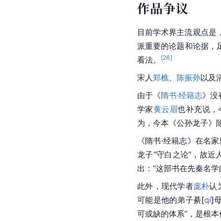
作品争议
目前学术界主流观点是
派重要的论题和论据，
[
26
]
看法。
宋人
郑樵
、
陈振孙
以及
由于《
隋书·经籍志
》没
学家
黄云眉
也补充说，
为，今本《公孙龙子》除
《隋书·经籍志》在名
龙子“守白之论”，故近
出：“这部书在
先秦
名学
此外，现代学者
庞朴
认
可能是他的弟子
綦
[
qí
]
可或缺的体系”，是根本