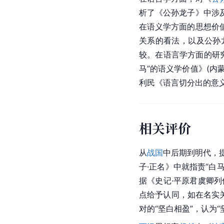
析了《
公孙龙
子
》中涉
在语义学方面的思想价
关系的看法，以及
公孙
较。在语言学方面的研
马”的语义学价值》(内
利民
《语言切分出的意
相关评价
从
战国
中后期到明代，
子·正名》中就指责“白
据《史记·平原君虞卿
点给予认同，如在名实
对的“坚白相盈”，认为“