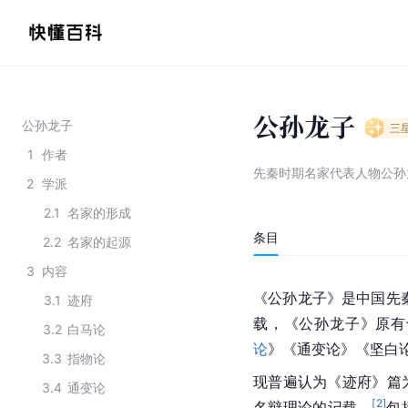
公孙龙子
公孙龙子
三
1
作者
先秦时期名家代表人物公孙
2
学派
2.1
名家的形成
条目
2.2
名家的起源
3
内容
《
公孙龙
子》是中国先
3.1
迹府
载，《公孙龙子》原有
3.2
白马论
论
》《通变论》《坚白
3.3
指物论
现普遍认为《
迹府
》篇
3.4
通变论
[
2
]
名辩理论的记载，
包