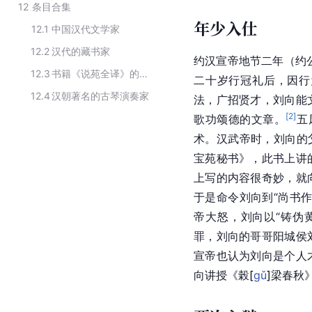
12
条目合集
年少入仕
12.1
中国汉代文学家
12.2
汉代的藏书家
约汉宣帝地节二年（约
12.3
书籍《说苑全译》的创作者
二十岁行冠礼后，因行
12.4
汉朝著名的古琴演奏家
法，广招贤才，刘向能
[
2
]
歌功颂德的文章。
五
术。汉武帝时，
刘向
的
宝苑秘书》，此书上讲
上写的内容很奇妙，就
于是命令刘向到“尚书
帝大怒，刘向以“铸伪
罪，刘向的哥哥阳城侯
宣帝也认为刘向是个人
向
讲授《
榖
[
gǔ
]
梁春秋