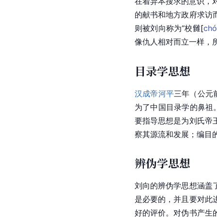
在着异本搜求的意识，
的献书和地方政府求访
则被刘向称为“校
雠
[
chó
像仇人相对而立一样，所
目录学思想
汉成帝
河平
三年（公元
为了中国目录学的鼻祖
要指导思想是为
刘氏
帝
察其源流和发展；编目
辨伪学思想
刘向的辨伪学思想涵盖
是必要的，并且要对此
好的评价。对伪书产生