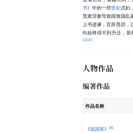
书
》中的一些
贤妃
贞妇
荒唐淫奢导致国致国乱
上书进谏，言辞恳切，
向始终得不到升迁，居
[
2
]
[
4
]
人物作品
编著作品
作品名称
[
6
]
《
战国策
》