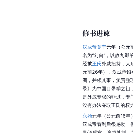
修书进谏
汉成帝
竟宁
元年（公元
名为“刘向”，以故九卿
经被
王氏
外戚把持，太
元前26年），汉成帝
阁，并领其事，负责整
录》为中国目录学之祖
是外戚专权的罪过，专
没有办法夺取王氏的权
永始
元年（公元前16
汉成帝看到后很感动，
贵倾后宫，逾越礼制，