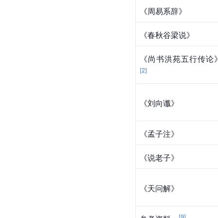
《周易系辞》
《春秋谷梁说》
《尚书洪苑五行传论
[
2
]
《刘向谶》
《孟子注》
《说老子》
《天问解》
[
9
]