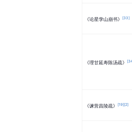
[
33
]
《论星孛山崩书》
[
3
《理甘延寿陈汤疏》
[
19
]
[
2
]
《谏营昌陵疏》