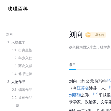
刘向
刘向
三星
条目
1
人物生平
该条目为
西汉宗室，经学家
1.1
出身皇族
1.2
年少入仕
条目
1.3
两次入狱
1.4
修书进谏
[a
刘向（约公元前79年
2
人物作品
[
（今
江苏省
沛县）人。
2.1
编著作品
[
15
]
刘辟彊
之孙、
阳城侯
2.2
原创作品
录学家、政治家、文学
赋
刘向十二岁时，以父德