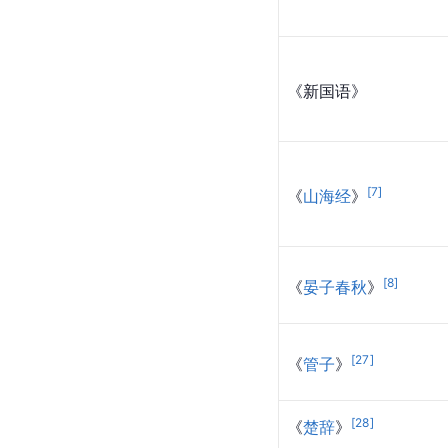
《新国语》
[
7
]
《
山海经
》
[
8
]
《
晏子春秋
》
[
27
]
《
管子
》
[
28
]
《
楚辞
》