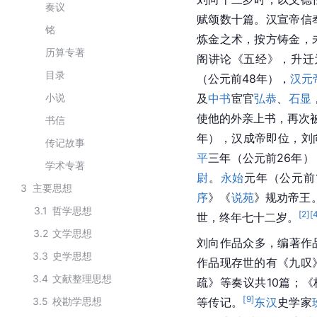
奏议
赋颂数十篇。汉宣帝信
铭
炼金之术，按方铸金，
历算专著
阁讲论《五经》，升迁
目录
（公元前48年），
汉元
小说
及
中书
宦官
弘恭
、
石显
使他的外亲上书，再次
书信
年），汉成帝即位，刘
传记故事
平
三年（公元前26年
学术专著
尉
。
永始
元年（公元前
3
主要思想
序
》《
说苑
》规劝帝王
3.1
哲学思想
[
2
]
[
世，终年七十二岁。
3.2
文学思想
刘向作品众多，编著作
3.3
史学思想
作品现存世的有《九叹
3.4
文献整理思想
疏》等奏议共10篇；
[
9
]
3.5
校勘学思想
等传记。
东汉
史学家