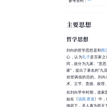
参考资料：
主要思想
哲学思想
刘向的哲学思想是和
西
心，认为
孔子
是百家之
同，故分为九家。”意
家”，提出了著名的“九流
劝世讽俗的目的。刘向
术、立节、贵德、政理
在刘向早年时期，道家思
如在《
说苑·君道
》中，
德容下，圣人寡为而天