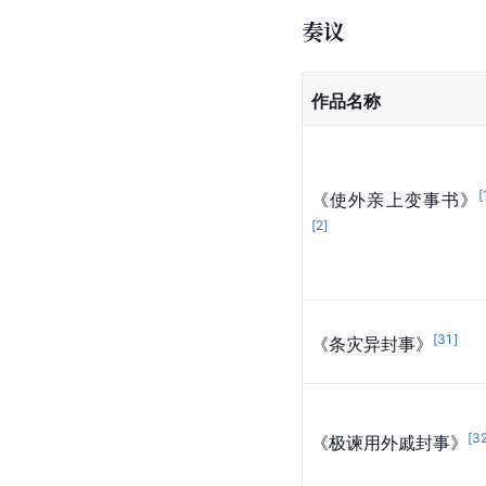
奏议
作品名称
[
《使外亲上变事书》
[
2
]
[
31
]
《条灾异封事》
[
3
《极谏用外戚封事》