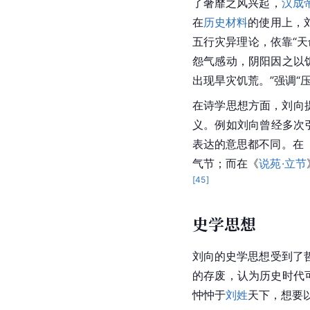
了奢靡之风兴起，
汉成
在
历史材料
的使用上，
五行灾异理论，依靠“天
怨气感动，阴阳因之以
出现旱灾饥荒。”强调“
在诗学思想方面，刘向
义。例如刘向曾经多次
表达的意思都不同。在《
气节；而在《
说苑·立节
[
45
]
史学思想
刘向
的
史学
思想受到了
的存废，认为历史时代可以
忡忡于
刘姓
天下，想要