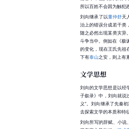
所以百姓不会因为触犯
刘向继承了以
董仲舒
天
治上的错误分成若干类
随之必然出现某类灾异
斗争当中。例如在《极
的变化，现在王氏先祖
下有
泰山
之安，则上有
文学思想
刘向
的文学思想是以
经
子叙录
》中，刘向就说过
义”。刘向继承了
先秦
初
去探索文学的本质和特
刘向所写的辞赋、小说