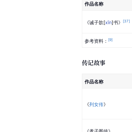
作品名称
[
37
]
《诫子
歆
[
xīn
]
书》
[
9
]
参考资料：
传记故事
作品名称
《
列女传
》
《孝子图传》