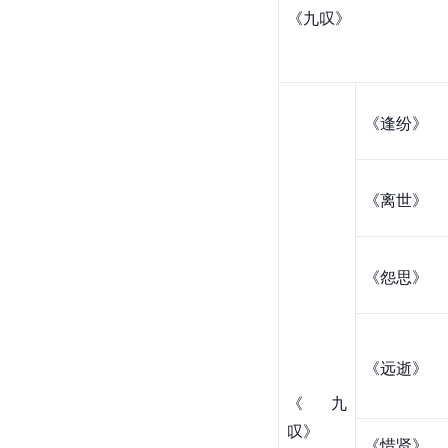
《九叹》
《逢纷》
《离世》
《怨思》
《远逝》
《九
叹》
《惜贤》