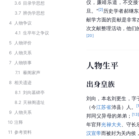
仪，廉靖乐道，不交接
3.6
目录学思想
[
2
]
旦。”
历史学者郝继东
3.7
辨伪学思想
献学方面的贡献是非常
4
人物争议
次文献整理活动，他们
4.1
生卒年之争议
[
20
]
5
人物评价
6
人物关系
人物生平
7
人物轶事
7.1
藜阁家声
出身皇族
8
相关遗迹
8.1
刘向墓碑亭
刘向
，本名刘更生，字
8.2
天禄阁遗址
[
（今
江苏省
沛县）人。
9
人物关系
[
13
邦
同父异母的弟弟；
10
注释
年官拜
光禄大夫
、守长
11
参考资料
汉宣帝
而被封为关内侯