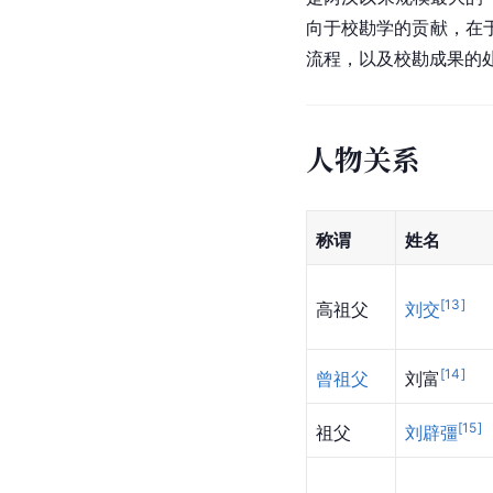
向于校勘学的贡献，在
流程，以及校勘成果的
人物关系
称谓
姓名
[
13
]
高祖父
刘交
[
14
]
曾祖父
刘富
[
15
]
祖父
刘辟彊