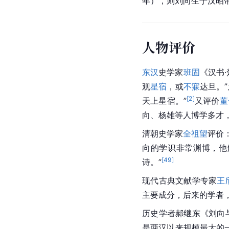
年），则刘向生于
汉昭
人物评价
东汉
史学家
班固
《汉书
观
星宿
，或
不寐
达旦。”
[
2
]
天上星宿。”
又评价
董
向、杨雄等人博学多才
清朝
史学家
全祖望
评价
向的学识非常渊博，他
[
49
]
诗。”
现代古典
文献学
专家
王
主要成分，后来的学者
历史学者郝继东《刘向
是两汉以来规模最大的