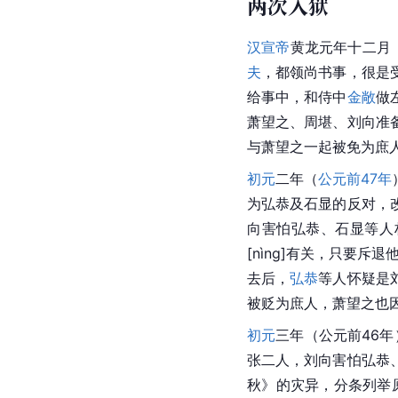
两次入狱
汉宣帝
黄龙元年十二月
夫
，都领尚书事，很是
给事中，和侍中
金敞
做
萧望之、周堪、刘向准
与萧望之一起被免为庶
初元
二年（
公元前47年
为弘恭及石显的反对，
向害怕弘恭、石显等人
[nìng]有关，只要斥
去后，
弘恭
等人怀疑是
被贬为庶人，萧望之也
初元
三年（公元前46年
张二人，刘向害怕弘恭
秋》的灾异，分条列举