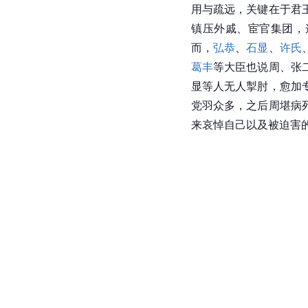
用与疏远，关键在于君
镇压外戚、宦官集团，
而，
弘恭
、
石显
、
许氏
葛丰
等大臣也说周、张
显等人无人掣肘，愈加
党羽众多，之后周堪病
来哀悼自己以及被迫害