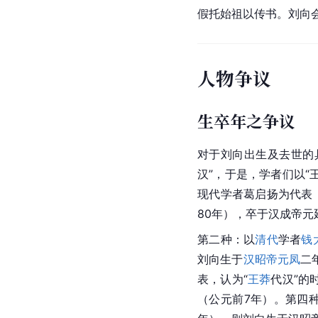
假托始祖以传书。刘向会
人物争议
生卒年之争议
对于
刘向
出生及去世的
汉”，于是，学者们以“
现代学者葛启扬为代表，
80年），卒于
汉成帝
元
第二种：以
清代
学者
钱
刘向生于
汉昭帝
元凤
二
表，认为“
王莽
代汉”的
（公元前7年）。第四