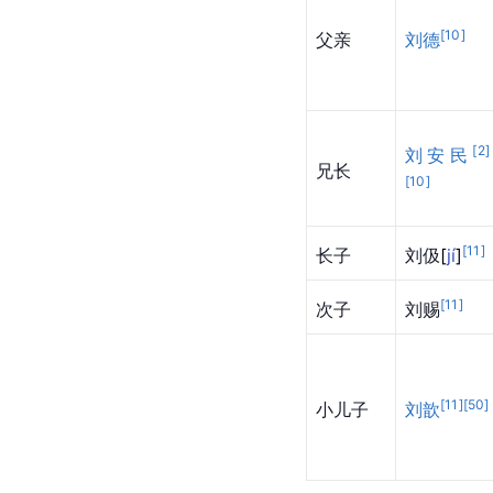
[
10
]
父亲
刘德
[
2
]
刘安民
兄长
[
10
]
[
11
]
长子
刘
伋
[
jí
]
[
11
]
次子
刘赐
[
11
]
[
50
]
小儿子
刘歆