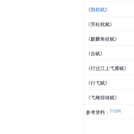
《
围棋赋
》
《芳松枕赋》
《麒麟角杖赋》
《合赋》
《行过江上弋雁赋》
《行弋赋》
《弋雌得雄赋》
[
12
]
[
9
]
参考资料：