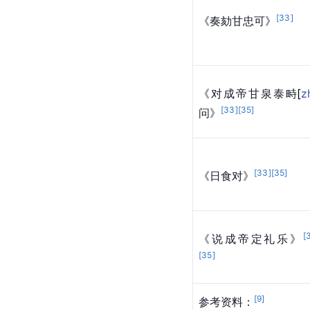
[
33
]
《奏劾甘忠可》
《对成帝甘泉泰
畤
[
z
[
33
]
[
35
]
问》
[
33
]
[
35
]
《日食对》
[
《说成帝定礼乐》
[
35
]
[
9
]
参考资料：