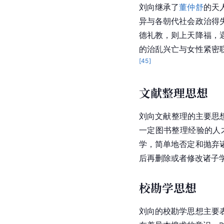
刘向
继承了
董仲舒
的
天
异与各朝代社会政治得
德礼教，则上天降福，
的治乱兴亡与女性紧密
[
45
]
文献整理思想
刘向
文献整理的主要思
一定图书整理经验的人
学，简单地否定和抛弃
后再删除或者修改诸子
校勘学思想
刘向的校勘学思想主要