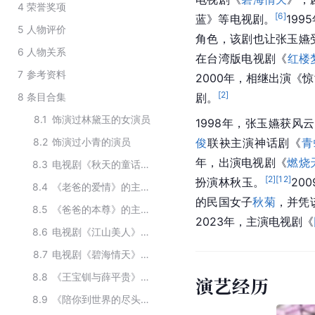
4
荣誉奖项
[
6
]
蓝》等电视剧。
19
5
人物评价
角色，该剧也让张玉嬿
6
人物关系
在台湾版电视剧《
红楼
7
参考资料
2000年，相继出演《
[
2
]
8
条目合集
剧。
8.1
饰演过林黛玉的女演员
1998年，张玉嬿获风
8.2
饰演过小青的演员
俊
联袂主演神话剧《
青
年，出演电视剧《
燃烧
8.3
电视剧《秋天的童话》的主演人员
[
2
]
[
12
]
扮演林秋玉。
20
8.4
《老爸的爱情》的主要演员
的民国女子
秋菊
，并凭该
8.5
《爸爸的本尊》的主要演员
2023年，主演电视剧《
8.6
电视剧《江山美人》主要演员
8.7
电视剧《碧海情天》的演员
8.8
《王宝钏与薛平贵》的主要演员
演艺经历
8.9
《陪你到世界的尽头》的主要演员