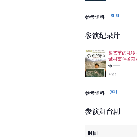
饰
宋宛仪
2000
惊世新娘
饰
黄秋月
1997
路长情更长
饰
田心笛
1994-09-15
家有仙妻
饰
素云
1991-04-23
[
8
]
[
6
]
参考资料：
参演纪录片