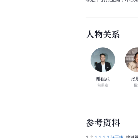
金钟奖
·
最佳女演员
1990
／
《末代儿女情》
[
8
]
[
64
]
[
3
]
参考资料：
人物评价
张玉嬿作为
台湾
苦情戏
张玉嬿是一个在放大感
私底下的张玉嬿，不仅
人
物
关
系