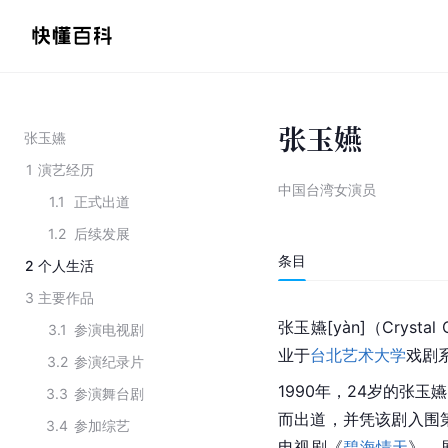
张玉嬿
张玉嬿
1
演艺经历
中国台湾女演员
1.1
正式出道
1.2
后续发展
条目
2
个人生活
3
主要作品
张玉嬿[yàn]（Cryst
3.1
参演电视剧
业于
台北艺术大学
戏剧
3.2
参演纪录片
1990年，24岁的张
3.3
参演舞台剧
而出道，并凭该剧入围第
3.4
参加综艺
电视剧《
碧海情天
》，