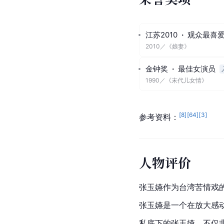
参加综艺
名人堂
台湾电视
2023
[
59
]
参考资料：
荣誉奖项
江苏2010
·
观众最喜
2010
／
《娘妻》