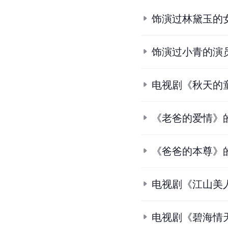
6.
6.1
6.2
6.3
6.4
6.5
6
7.
7.1
7.2
7.3
7.4
她是
8.
8.1
8.2
8.3
8.4
8.5
9.
9.1
9.2
红楼梦
.
猫眼电
10.
10.1
10.2
范文芳版
条
目
合
集
饰演过林黛玉的
饰演过小青的演