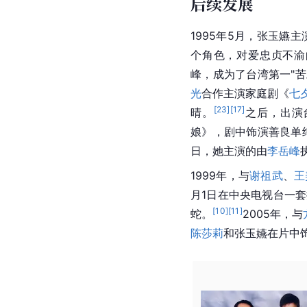
后续发展
1995年5月，张玉嬿主
个角色，对爱忠贞不渝
峰，成为了台湾第一"苦
光
合作主演家庭剧《
七
[
23
]
[
17
]
晴。
之后，出演
娘》，剧中饰演善良单
日，她主演的由
李岳峰
1999年，与
谢祖武
、
王
月1日在中央电视台一
[
10
]
[
11
]
蛇。
2005年，与
陈莎莉
和张玉嬿在片中