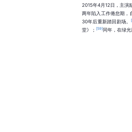
《加油妈妈》张
2015年4月12日，主
两年陷入工作倦怠期，
30年后重新踏回剧场。
[
59
]
堂》；
同年，在绿光