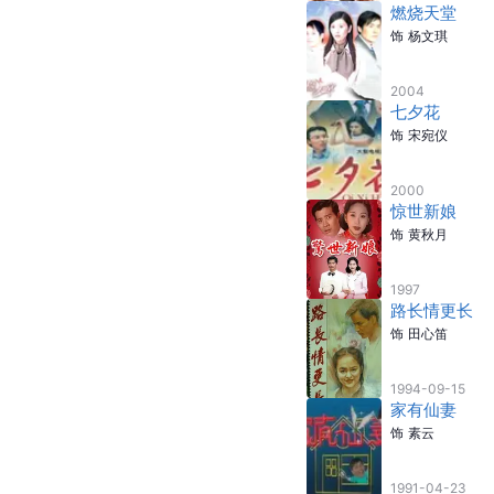
参演电视剧
因为你如此耀
饰
刘美娜
2023-06-11
桃花劫
饰
曾淡云
2012-05-15
我是男子汉
饰
米高梅
2008-02-16
燃烧天堂
饰
杨文琪
2004
七夕花