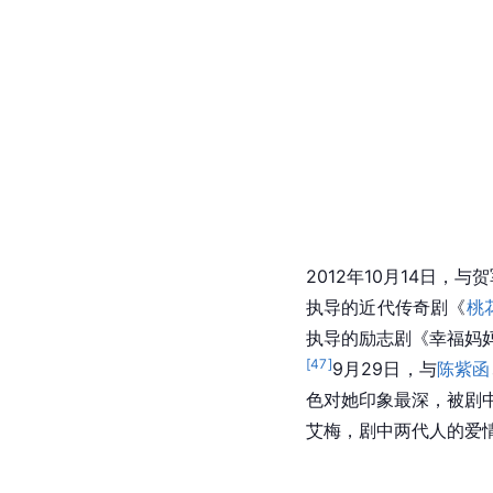
2012年10月14日，与
贺
执导的近代传奇剧《
桃
执导的励志剧《幸福妈妈
[
47
]
9月29日，与
陈紫函
色对她印象最深，被剧
艾梅，剧中两代人的爱情