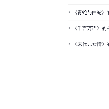
《妈妈别走》的
电视剧《妈妈你
《我是男子汉》
《天下第一庄》
《第一世家》的
《青蛇与白蛇》
《千言万语》的