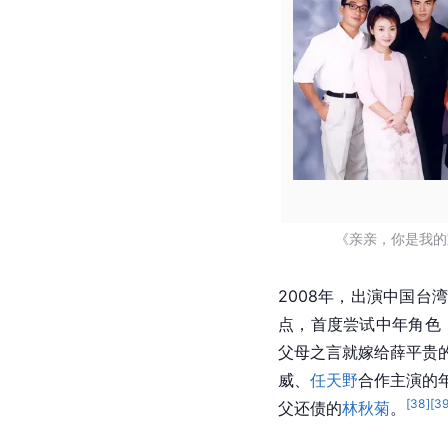
《亲亲，你是我的
2008年，出演中国台
点，首度尝试中年角色
父母之言就嫁给薛平贵
威、
任天野
合作主演的年
[
38
]
[
3
父还债的
林秋菊
。