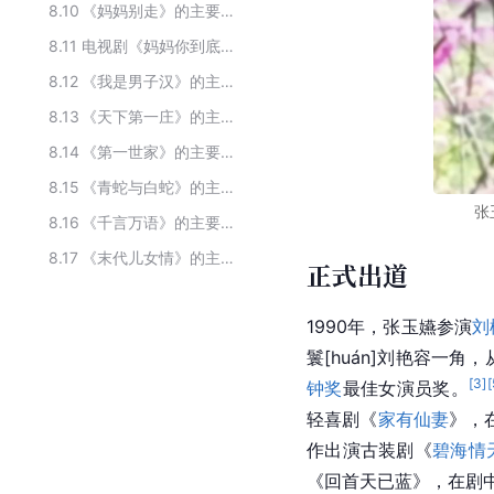
8.10
《妈妈别走》的主要演员
8.11
电视剧《妈妈你到底在哪里》主要演职员
8.12
《我是男子汉》的主要演员
8.13
《天下第一庄》的主要演员
8.14
《第一世家》的主要演员
8.15
《青蛇与白蛇》的主要演员
张
8.16
《千言万语》的主要演员
8.17
《末代儿女情》的主要演员
正式出道
1990年，张玉嬿参演
刘
鬟[huán]
刘艳容一角，
[
3
]
[
钟奖
最佳女演员奖。
轻喜剧《
家有仙妻
》，
作出演古装剧《
碧海情
《回首天已蓝》，在剧