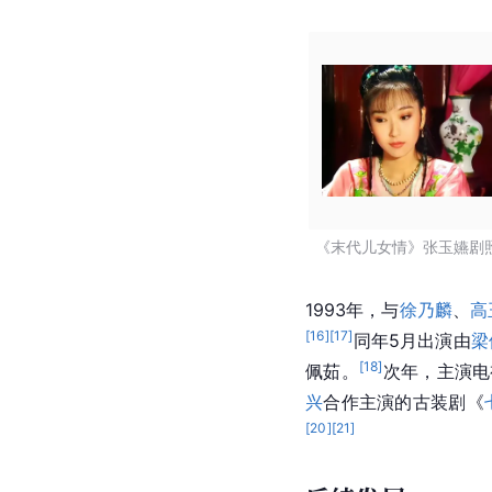
《末代儿女情》张玉嬿剧
1993年，与
徐乃麟
、
高
[
16
]
[
17
]
同年5月出演由
梁
[
18
]
佩茹。
次年，主演电
兴
合作主演的古装剧《
[
20
]
[
21
]