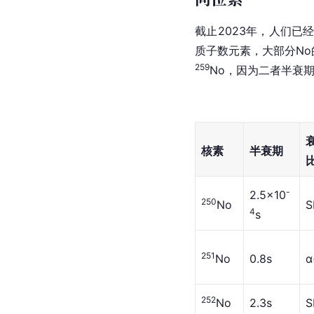
截止2023年，人们已
质子数元素，大部分No
259
No，因为二者半衰
核素
半衰期
-
2.5×10
250
No
S
4
s
251
No
0.8s
α
252
No
2.3s
S