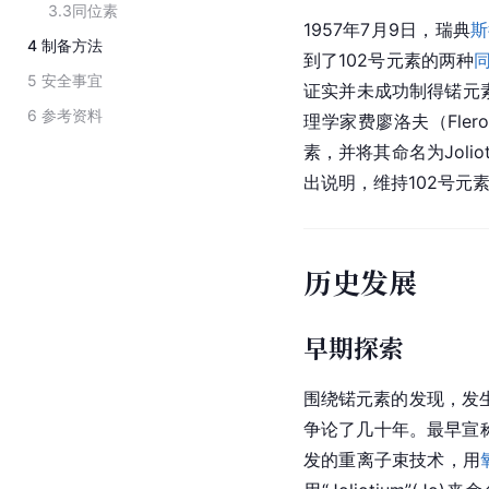
3.3
同位素
1957年7月9日，瑞典
斯
4
制备方法
到了102号元素的两种
5
安全事宜
证实并未成功制得锘元素
6
参考资料
理学家费廖洛夫（Fle
素，并将其命名为Joli
出说明，维持102号元素名
历史发展
早期探索
围绕锘元素的发现，发生
争论了几十年。最早宣称
发的重离子束技术，用