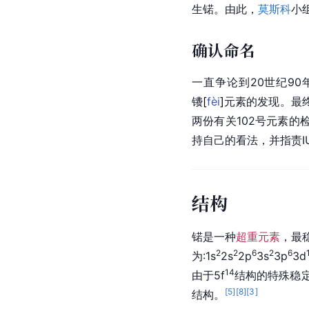
生锘。由此，
莫斯科
小组
确认命名
一直争论到20世纪90
镄
[
fèi
]
元素的发现。最
两份有关102号元素的检
持自己的看法，并指责I
结构
锘是一种
超重元素
，最
2
2
6
2
6
为:1s
2s
2p
3s
3p
3d
14
由于5f
结构的特殊稳定
[
5
]
[
8
]
[
3
]
结构。