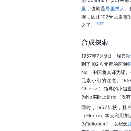
用“Joliotium”(Jo
里
，也就是
居里夫人
。
据，因此102号元素
[
6
]
[
7
]
之了。
合成探索
1957年7月9日，瑞典
斯
到了102号元素的两种
No，
中国
将其译为锘。
元素小组的注意。195
Ghiorso）领导的小组
为No实际上是no（没
同时，1957年秋，
杜
（Flerov）等人利用
为"joliotium"，以纪念