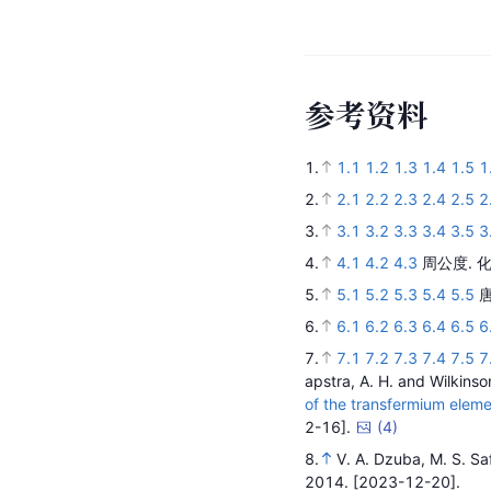
参
考
资
料
1.
1.1
1.2
1.3
1.4
1.5
1
2.
2.1
2.2
2.3
2.4
2.5
2
3.
3.1
3.2
3.3
3.4
3.5
3
4.
4.1
4.2
4.3
周公度.
5.
5.1
5.2
5.3
5.4
5.5
6.
6.1
6.2
6.3
6.4
6.5
6
7.
7.1
7.2
7.3
7.4
7.5
7
apstra, A. H. and Wilkinso
of the transfermium eleme
2-16].
(
4
)
8.
V. A. Dzuba, M. S. Sa
2014.
[2023-12-20].