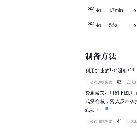
253
No
1.7min
α
254
No
55s
α
制备方法
13
244
利用加速的
C照射
或
 公式加载失败 
 公式
费廖洛夫利用如下图所
成复合核，落入反冲核
[
6
]
式如下：
和
 公式加载失败 
 公式