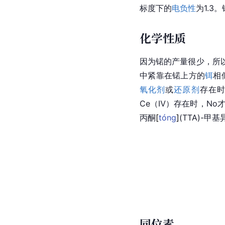
标度下的
电负性
为1.3
化学性质
因为锘的产量很少，所
中紧靠在锘上方的
铒
相
氧化剂
或
还原剂
存在时
Ce（Ⅳ）存在时，No
丙
酮
[
tóng
]
(TTA)-
甲基
同位素