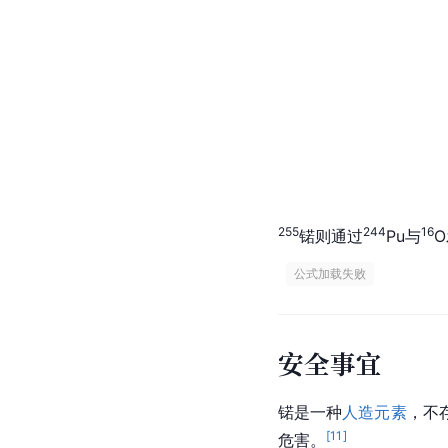
255
244
16
锘则通过
Pu与
 公式加载失败 
安全事宜
锘是一种
人造元素
，不
[
11
]
危害。