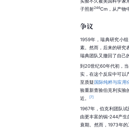
实验不久被美国科学家用
246
子照射
Cm，从产物
争议
1959年，瑞典研究小
素。然而，后来的研究
瑞典团队又撤回了自己
到20世纪60年代初，
实，在这个反应中可以
至质疑
国际纯粹与应用
验重新查验伯克利实验
[
7
]
近。
1967年，伯克利团队
由更丰富的锔-244产生
衰期。然而，1973年