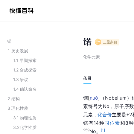
锘
锘
三星
条目
1
历史发展
化学元素
1.1
早期探索
1.2
合成探索
条目
1.3
争议
1.4
确认命名
锘
[
nuò
]
（Nobelium
2
结构
素符号为No，原子序数
3
理化性质
元素，
化合价
主要是+
3.1
物理性质
锘有14种
同位素
和8
3.2
化学性质
259
[
1
]
No。