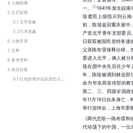
4
人物轶事
[
2
]
一。
1941年发生
5
文艺影视
琏遵照上级指示到云南
5.1
文学形象
初，陈琏返回重庆家中
5.2
艺术形象
产党北平青年支部委员
6
人物关系
日双双被国民党特务逮
父亲陈布雷保释出狱，然
7
注释
委进入北平，俩人被分
8
参考资料
琏在团中央先后任少年
9
条目合集
年，陈琏被调到林业部任
9.1
红色影视作品的原型人物
命为华东局宣传部的教
第二、三、四届全国政
年11月19日自杀身亡，
举行追悼会，上海市委
《两代悲歌—陈布雷和
代动荡下的中国，一位