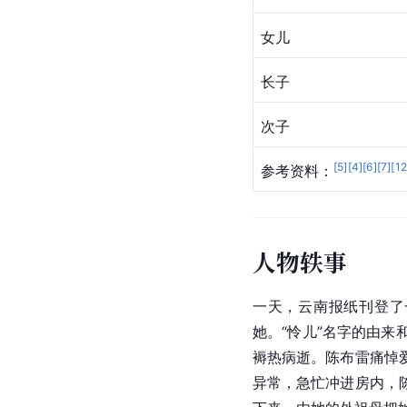
女儿
长子
次子
[
5
]
[
4
]
[
6
]
[
7
]
[
1
参考资料：
人物轶事
一天，云南报纸刊登了
她。“怜儿”名字的由
褥热病逝。陈布雷痛悼
异常，急忙冲进房内，