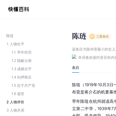
陈琏
陈琏
三星
条目
1
人物生平
该条目为
陈布雷最小的女儿
1.1
早年经历
本词条依据抖音百科内
1.2
隐蔽云南
条目
1.3
成婚北平
1.4
扣押南京
陈琏（1919年10月3日—
1.5
忠于共产党
布雷是蒋介石的机要幕
1.6
逝世
早年陈琏在杭州就读高中
2
人物评价
立第二中学，1939年
3
人物关系
永熙，受袁领导。194