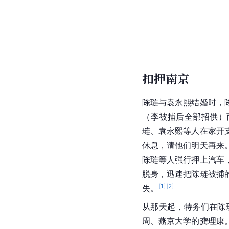
扣押南京
陈琏与袁永熙结婚时，
（李被捕后全部招供）
琏、袁永熙等人在家开
休息，请他们明天再来
陈琏等人强行押上汽车
脱身，迅速把陈琏被捕
[
1
]
[
2
]
失。
从那天起，特务们在陈
周、燕京大学的龚理康