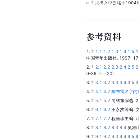
c.
贝满女中创建于190
参
考
资
料
1.
1.1
1.2
1.3
1.4
1.5
1
中国青年出版社,
1997
: 1
2.
2.1
2.2
2.3
2.4
2.5
2
0-39.
(
20
)
3.
3.1
3.2
3.3
3.4
3.5
3
4.
4.1
4.2
陈布雷名字的
5.
5.1
5.2
向继东编选.
6.
6.1
6.2
王永杰等编.
7.
7.1
7.2
程丽珍主编.
8.
8.1
8.2
8.3
8.4
吴雅
9.
9.1
9.2
9.3
9.4
9.5
9