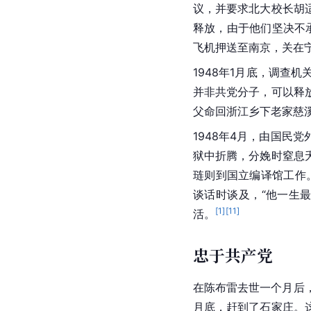
议，并要求北大校长胡
释放，由于他们坚决不
飞机押送至南京，关在
1948年1月底，调
并非共党分子，可以释
父命回浙江乡下老家慈
1948年4月，由国
狱中折腾，分娩时窒息
琏则到国立编译馆工作
谈话时谈及，“他一生
[
1
]
[
11
]
活。
忠于共产党
在陈布雷去世一个月后，
月底，赶到了石家庄。