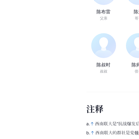
陈布雷
陈
父亲
哥
陈叔时
陈
叔叔
侄
注
释
a.
西南联大是“抗战爆发
b.
西南联大的群社是党领