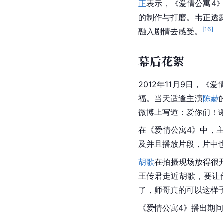
正
表示，《爱情公寓4
的制作与打磨。韦正透
[
16
]
融入剧情去感受。
幕后花絮
2012年11月9日，
福。当天适逢主演
陈赫
微博上写道：爱你们！谢
在《爱情公寓4》中，
及并且播放片段，片中
胡歌
在拍摄现场放得很
王传君走近胡歌，要让
了，师哥真的可以这样
《爱情公寓4》播出期