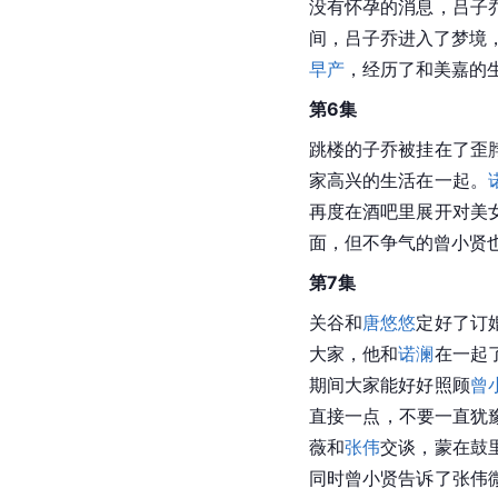
没有怀孕的消息，吕子
间，吕子乔进入了梦境
早产
，经历了和美嘉的
第6集
跳楼的子乔被挂在了歪
家高兴的生活在一起。
再度在酒吧里展开对美
面，但不争气的曾小贤
第7集
关谷和
唐悠悠
定好了订
大家，他和
诺澜
在一起
期间大家能好好照顾
曾
直接一点，不要一直犹
薇和
张伟
交谈，蒙在鼓
同时曾小贤告诉了张伟