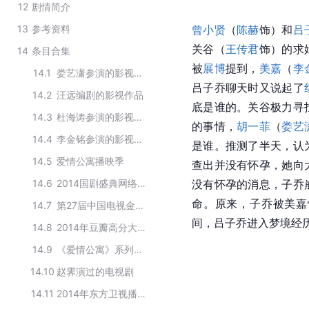
12
剧情简介
13
参考资料
曾小贤
（
陈赫
饰）和
吕
关谷（
王传君
饰）的求
14
条目合集
被
展博
提到，
美嘉
（
李
14.1
娄艺潇参演的影视作品
吕子乔聊天时又说起了
14.2
汪远编剧的影视作品
底是谁的。关谷极力寻
14.3
杜海涛参演的影视作品
的事情，
胡一菲
（
娄艺
14.4
李金铭参演的影视作品
是谁。推测了半天，认
14.5
爱情公寓播映季
查出并没有怀孕，她向
14.6
2014国剧盛典网络人气奖获奖作品
没有怀孕的消息，子乔
命。原来，子乔被美嘉
14.7
第27届中国电视金鹰奖观众电视剧奖提名名单
间，吕子乔进入梦境经
14.8
2014年豆瓣高分大陆电视剧TOP10
14.9
《爱情公寓》系列电视剧
14.10
赵霁演过的电视剧
14.11
2014年东方卫视播出的电视剧