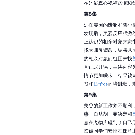
在她能真心祝福诺澜和
第8集
远在美国的诺澜和曾小
发现后，美嘉反应很激
上认识的相亲对象来家
找大师兄请教，结果从
的相亲对象们组团来找
堂正式开课，主讲内容
情节更加暧昧，结果被
贤和
吕子乔
的培训班，
第9集
关谷的新工作并不顺利
惑。自从胡一菲决定和
嘉在宠物店碰到了自己
悠被同学们安排在课堂