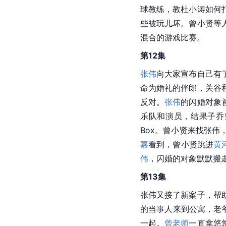
球教练，教杜小涛如何
些被玩儿坏。曾小贤等
混合的游戏比赛。
第12集
张伟
向大家宣布自己有
命为婚礼的伴郎，关谷
反对。
张伟
的闪婚对象
乐队和演员，结果子乔
Box。曾小贤来找张
嘉
看到，曾小贤跳进
黄
伟
，闪婚的对象默默搬
第13集
张伟又接了新案子，帮
的当事人来到公寓，老
一起。
曾老师
一直拿悠