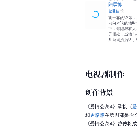
陆展博
金世佳
饰
胡一菲的继弟，
内向木讷的他时
下，却隐藏着天
子相处，当他与
几番周折后终于
电视剧制作
创作背景
《爱情公寓4》承接《
爱
和
唐悠悠
在第四部是否会
《
爱情公寓
4》曾传将