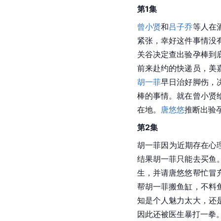
第1集
曾小贤
和
吕子乔
等人在
紧张，幸好这件事情没
关谷决定查出验孕棒到
前来赴约的快递员，美
胡一菲
早日治好脚伤，
棒的事情。就在曾小贤
在地。
唐悠悠
推断出验
第2集
胡一菲因为近期存在心
结果胡一菲只能去买鱼
生，并请唐悠悠帮忙冒
帮胡一菲搬鱼缸，不料
知是个人魅力太大，还
因此还被医生暴打一拳