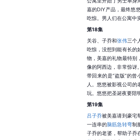
公寓里开始了男士单身
嘉的DIY产品，最终
吃惊。男人们在公寓中
第18集
关谷、子乔和
张伟
三个
吃惊，没想到能有长的
物，美嘉的礼物最特别
像的阿西边，非常惊讶
带回来的是“盗版”的曾
人。悠悠被影视公司的
玩。悠悠把圣诞夜要陪
第19集
吕子乔
被美嘉请到豪宅
一连串的
脑筋急转弯
制
子乔的老婆，帮助子乔