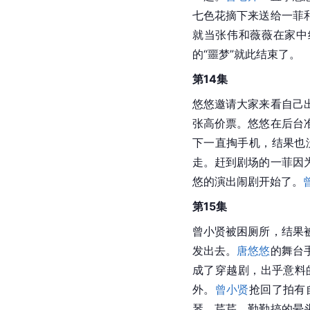
七色花摘下来送给一菲
就当张伟和薇薇在家中
的“噩梦”就此结束了。
第14集
悠悠邀请大家来看自己
张高价票。悠悠在后台
下一直掏手机，结果也
走。赶到剧场的一菲因
悠的演出闹剧开始了。
第15集
曾小贤被困厕所，结果
发出去。
唐悠悠
的舞台
成了穿越剧，出乎意料
外。
曾小贤
抢回了拍有
琴、芹芹、勤勤搞的晕