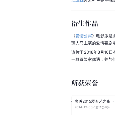
衍生作品
《
爱情公寓
》
电影版
是
班人马主演的爱情喜剧
该片于2018年8月1
一群冒险家偶遇，并与
所获荣誉
尖叫2015爱奇艺之夜
·
2014-12-06
／
爱情公寓4