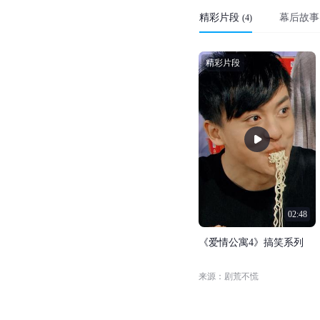
精彩片段
幕后故事
(
4
)
精彩片段
02:48
《
爱
情
公
寓
4
》
搞
笑
系
列
来源：剧荒不慌