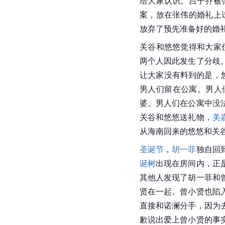
给大家认识。吕子乔被
案，放在张伟的婚礼上
放弃了预先准备好的婚
关谷和悠悠觉得和大家
两个人因此发生了分歧
让大家没有料到的是，
男人们留在公寓。男人
婆。男人们在公寓中没
关谷和悠悠送礼物，
美
从海南回来的悠悠和关
圣诞节
，
胡一菲
独自回
诞树
出现在房间内，正
其他人发现了
胡一菲
和
贤在一起。
曾小贤
也陷
直接和诺澜分手，因为
歉说出爱上
曾小贤
的事