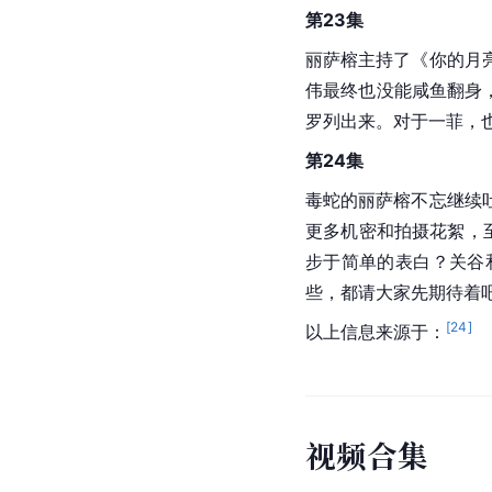
第23集
丽萨榕主持了《你的月
伟最终也没能咸鱼翻身
罗列出来。对于一菲，
第24集
毒蛇的丽萨榕不忘继续
更多机密和拍摄花絮，
步于简单的表白？关谷
些，都请大家先期待着
[
24
]
以上信息来源于：
视
频
合
集