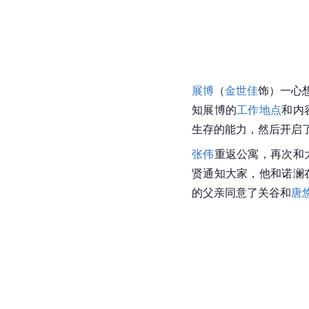
展博
（
金世佳
饰）一心
知展博的
工作地点
和内
生存的能力，然后开启
张伟
重返公寓，再次和
贤通知大家，他和诺澜
的父亲同意了关谷和
唐