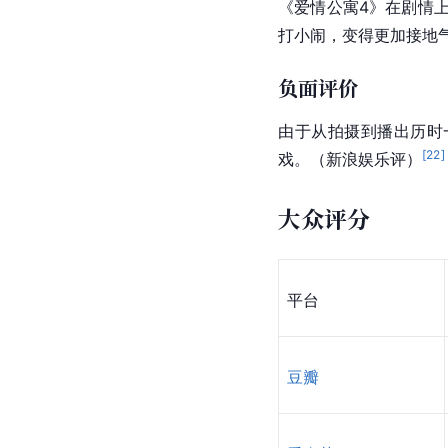
《爱情公寓4》在剧情
打小闹，变得更加接地
负面评价
由于从拍摄到播出历时一
[
22
]
戏。（新浪娱乐评）
大众评分
平台
豆瓣