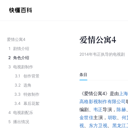
爱情公寓4
爱情公寓4
1
剧情介绍
2014年韦正执导的电视剧
2
角色介绍
3
电视剧制作
条目
3.1
创作背景
3.2
选角
《爱情公寓4》是由
上海
3.3
特效制作
高格影视制作有限公司
3.4
幕后花絮
编剧、
韦正
导演，
陈赫
4
电视剧配乐
金世佳
主演，
胡歌
、
何
5
播出情况
视
、
东方卫视
、
黑龙江