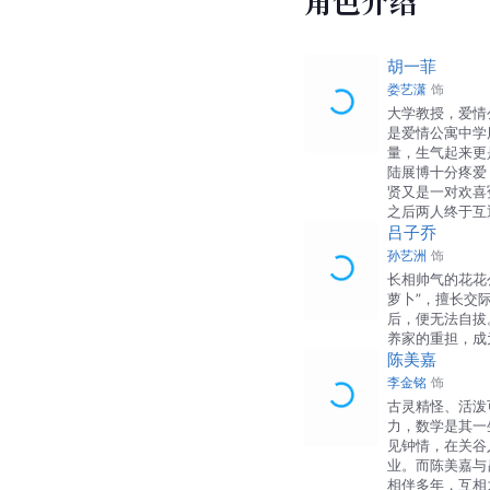
角色介绍
胡一菲
娄艺潇
饰
大学教授，爱情
是爱情公寓中学
量，生气起来更
陆展博十分疼爱
贤又是一对欢喜
之后两人终于互
吕子乔
孙艺洲
饰
长相帅气的花花
萝卜”，擅长交
后，便无法自拔
养家的重担，成
陈美嘉
李金铭
饰
古灵精怪、活泼
力，数学是其一
见钟情，在关谷
业。而陈美嘉与
相伴多年，互相