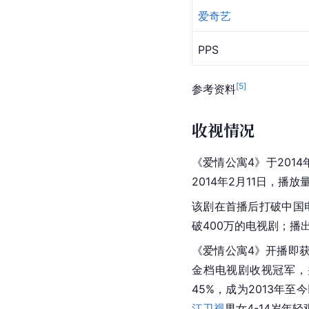
爱奇艺
PPS
[
5
]
参考资料
收视情况
《爱情公寓4》于201
2014年2月11日，播
该剧在首播后打破中国
破400万的电视剧；播
《爱情公寓4》开播即获
金档电视剧收视冠军，
45%，成为2013年
江卫视
男女4-14岁年轻观