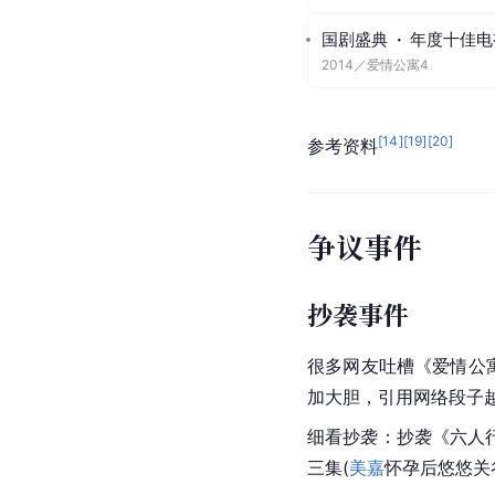
国剧盛典
·
年度十佳电
2014
／
爱情公寓4
[
14
]
[
19
]
[
20
]
参考资料
争议事件
抄袭事件
很多网友吐槽《
爱情公
加大胆，引用网络段子
细看抄袭：抄袭《六人
三集(
美嘉
怀孕后悠悠关