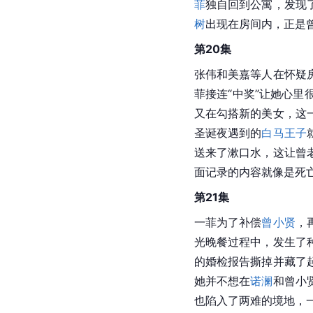
菲
独自回到公寓，发现
树
出现在房间内，正是
第20集
张伟和美嘉等人在怀疑
菲接连“中奖”让她心里
又在勾搭新的美女，这
圣诞夜遇到的
白马王子
送来了漱口水，这让曾
面记录的内容就像是死
第21集
一菲为了补偿
曾小贤
，
光晚餐过程中，发生了
的婚检报告撕掉并藏了
她并不想在
诺澜
和曾小
也陷入了两难的境地，