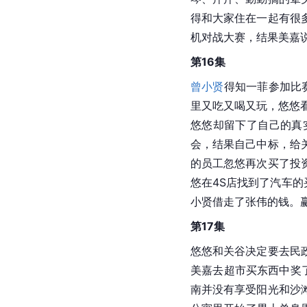
得和大家住在一起有很
机对战大赛，结果美嘉
第16集
曾小贤
得知一菲参加比
里又吃又喝又玩，悠悠
悠悠却留下了自己的真
会，结果自己中标，给
的员工忽悠再次买了投
悠在4S店找到了汽车的
小贤借走了张伟的钱。
第17集
悠悠和关谷决定要去民
美嘉去超市买东西中奖
南并没有享受阳光和沙