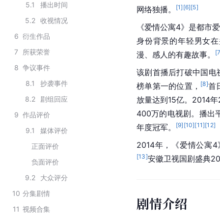
5.1
播出时间
[
1
]
[
6
]
[
5
]
网络独播。
5.2
收视情况
《爱情公寓4》是都市
6
衍生作品
身份背景的年轻男女在
7
所获荣誉
[
漫、感人的有趣故事。
8
争议事件
该剧首播后打破中国电
8.1
抄袭事件
[
8
]
榜单第一的位置，
首
8.2
剧组回应
放量达到15亿。2014
400万的电视剧。播出
9
作品评价
[
9
]
[
10
]
[
11
]
[
12
]
年度冠军。
9.1
媒体评价
2014年，《爱情公寓
正面评价
[
13
]
安徽卫视国剧盛典20
负面评价
9.2
大众评分
10
分集剧情
剧情介绍
11
视频合集