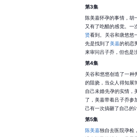
第3集
陈美嘉怀孕的事情，胡
又有了吃醋的感觉。一
贤
看到。关谷和唐悠悠
先是找到了
美嘉
的初恋
来审问吕子乔，但也是
第4集
关谷和悠悠创造了一种
的阻挠，当众人得知展
自己未婚先孕的实情，
了，美嘉带着吕子乔参
己有一次搞砸了自己的
第5集
陈美嘉
独自去医院孕检