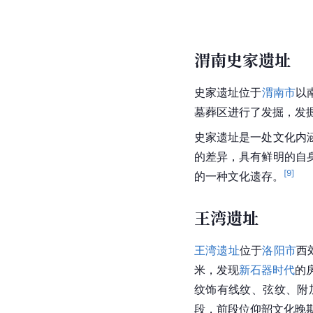
渭南史家遗址
史家遗址
位于
渭南市
以
墓葬区进行了发掘，发
史家遗址是一处文化内
的差异，具有鲜明的自
[
9
]
的一种文化遗存。
王湾遗址
王湾遗址
位于
洛阳市
西
米，发现
新石器时代
的
纹饰
有线纹、弦纹、附
段，前段位仰韶文化晚