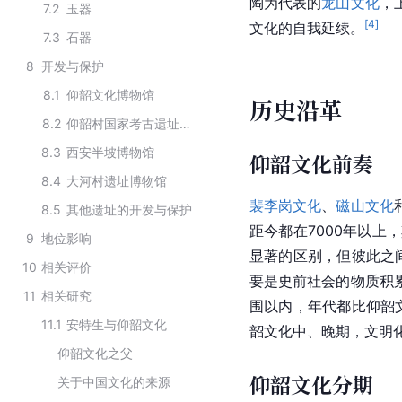
陶为代表的
龙山文化
，
7.2
玉器
[
4
]
文化的自我延续。
7.3
石器
8
开发与保护
8.1
仰韶文化博物馆
历史沿革
8.2
仰韶村国家考古遗址公园
8.3
西安半坡博物馆
仰韶文化前奏
8.4
大河村遗址博物馆
裴李岗文化
、
磁山文化
8.5
其他遗址的开发与保护
距今都在7000年以
9
地位影响
显著的区别，但彼此之
10
相关评价
要是史前社会的物质积
11
相关研究
围以内，年代都比仰韶
11.1
安特生与仰韶文化
韶文化中、晚期，文明
仰韶文化之父
仰韶文化分期
关于中国文化的来源