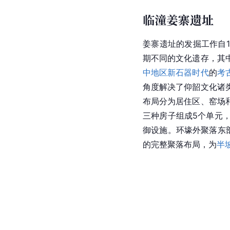
临潼姜寨遗址
姜寨遗址的发掘工作自19
期不同的文化遗存，其
中地区
新石器时代
的
考
角度解决了仰韶文化诸
布局分为居住区、窑场
三种房子组成5个单元
御设施。环壕外聚落东
的完整聚落布局，为
半