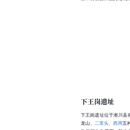
下王岗遗址
下王岗遗址
位于淅川县南
龙山、
二里头
、
西周
五