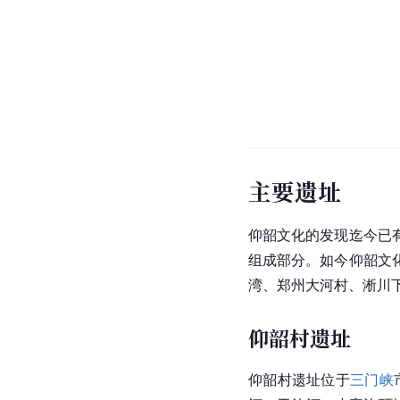
主要遗址
仰韶文化的发现迄今已
组成部分。如今仰韶文
湾
、郑州
大河村
、淅川
仰韶村遗址
仰韶村遗址位于
三门峡