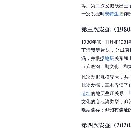
等。第二次发掘既出土
一次发掘时
安特生
把仰
第三次发掘（198
1980年10~11月和1
丁清贤等带队，分成两
涵，并根据
地层
关系和
（庙底沟二期文化）和
此次发掘规模较大，共
此次发掘，基本弄清了
[
遗址
的地层叠压关系。
文化的庙地沟类型；仰
晚期遗存；仰韶村遗址
第四次发掘（202