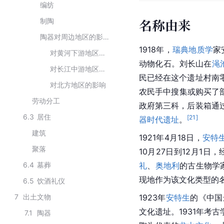
编纺
名称由来
制陶
陶器对周边地区的影响
1918年，
瑞典
地质学
家
对黄河下游地区的影响
动物化石。刘长山在
渑
对长江中游地区的影响
民已经在这个遗址村南
对北方地区的影响
农民手中搜集或购买了
劳动分工
政府第三科，后装箱通
6.3
居住
[
21
]
器时代遗址
。
建筑
1921年4月18日，
安特
聚落
10月27日到12月1日
6.4
墓葬
礼
、
奥地利
的古生物学
现地作为该文化类型的名
6.5
饮酒礼仪
7
出土文物
1923年
安特生
的《中国
文化遗址。1931年考古
7.1
陶器