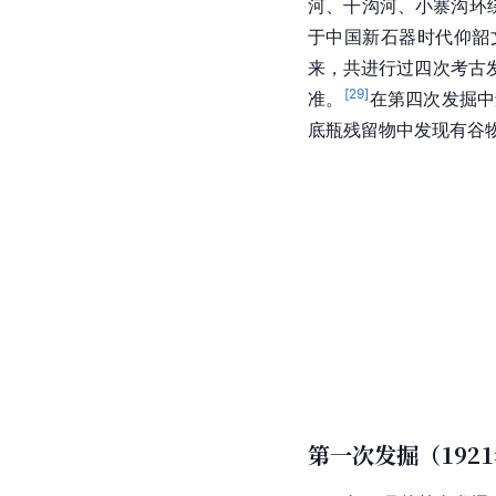
河、干沟河、小寨沟环
于中国新石器时代仰韶文
来，共进行过四次考古
[
29
]
准。
在第四次发掘中
底瓶残留物中发现有谷
第一次发掘（192