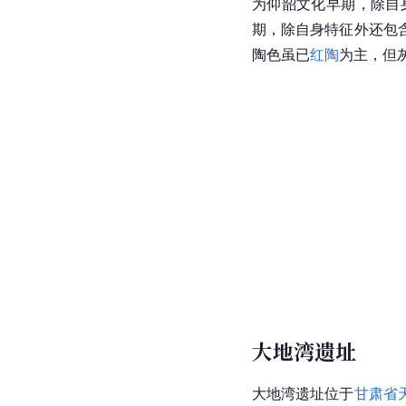
为仰韶文化早期，除自
期，除自身特征外还包
陶色虽已
红陶
为主，但
大地湾遗址
大地湾遗址
位于
甘肃省