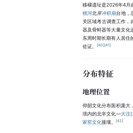
移穰遗址是2026年4月
桃河
北岸
冲积扇
台地，
关区域考古调查工作，
器及骨蚌器等大量文化
东周时期长期有人居住
[
40
]
[
41
]
佐证。
分布特征
地理位置
仰韶文化分布面积庞大
境内的北辛文化—
大汶
[
42
]
家窑文化
接壤。