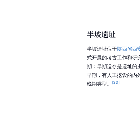
半坡遗址
半坡遗址
位于
陕西省西
式开展的考古工作和研
期：早期遗存是遗址的
早期，有人工挖设的内
[
33
]
晚期类型。