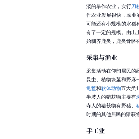
溉的旱作农业，实行
刀
作农业发展很快，农业
可能还有小规模的水稻
有了一定的规模。由出
始驯养鹿类，鹿类骨骼
采集与渔业
采集活动在仰韶居民的
昆虫、植物块茎和
野麻
龟鳖
和
软体动物
五大类
半坡
人的猎获物主要有
寺人的猎获物有野猪、
时期的其他居民的猎获
手工业