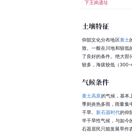
下王岗遗址
土壤特征
仰韶文化分布地区
黄土
致。一般在川地和较低
了良好的条件。绝大部
较多，海拔较低（300
气候条件
黄土高原
的气候，基本
季则炎热多雨，雨量集
干旱。
新石器时代
的仰
半干旱性气候，与如今
石器居民只能发展旱作