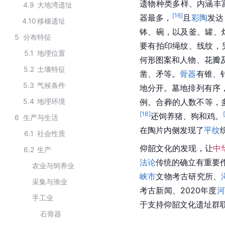
遗物种类多样、内涵丰
4.9
大地湾遗址
[
16
]
器最多，
且
彩陶
发达
4.10
移穰遗址
钵、碗，以及釜、罐、
5
分布特征
要有拍印绳纹、线纹，
5.1
地理位置
何形图案和人物、花瓣
5.2
土壤特征
凿、矛等。
骨器
有锥、
5.3
气候条件
地分开。墓地排列有序
5.4
地理环境
例。合葬的人数不等，
[
18
]
还饲养猪、狗和鸡。
6
生产与生活
在陶片内侧发现了
平纹
6.1
社会性质
仰韶文化的发现，让
中
6.2
生产
法论
传统的确立有重要
农业与饲养业
峡市
文物考古研究所、
采集与渔业
考古新闻、2020年度
河
手工业
于支持仰韶文化遗址群
石骨器