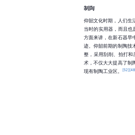
制陶
仰韶文化时期，人们生
当时的实用器，而且也
方面来讲，在新石器早
迹。仰韶前期的制陶技
整，采用刮削、拍打和
术，不仅大大提高了制
[
52
]
[
4
现有制陶工业区。