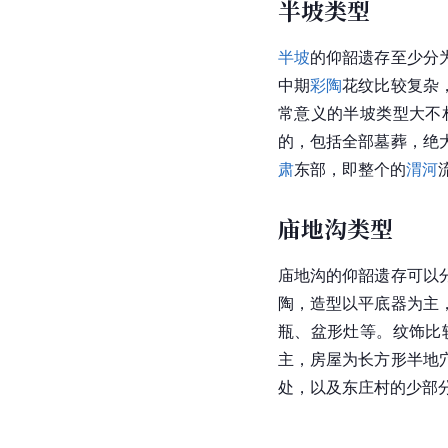
半坡类型
半坡
的仰韶遗存至少分
中期
彩陶
花纹比较复杂
常意义的半坡类型大不
的，包括全部墓葬，绝
肃
东部，即整个的
渭河
庙地沟类型
庙地沟的仰韶遗存可以
陶，造型以平底器为主
瓶、盆形灶等。
纹饰
比
主，房屋为长方形半地
处，以及
东庄村
的少部