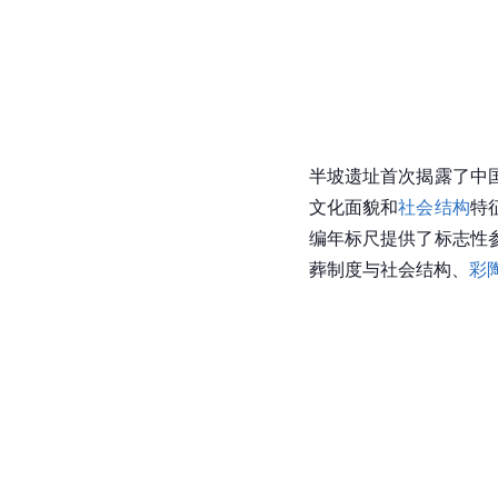
半坡遗址
首次揭露了
中
文化面貌和
社会结构
特
编年
标尺
提供了标志性
葬制度与社会结构、
彩