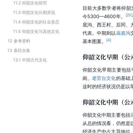
11.2
仰韶文化研究
目前大多数学者将仰韶
11.3
仰韶文化分期异说
[
25
]
今5300—4600年。
11.4
仰韶文化的社会形态
底沟、西王村、后冈、
11.5
仰韶文化与其他文化
代表。中期则以
庙底沟
[
4
]
12
参考资料
基本图案。
13
条目合集
仰韶文化早期（公元
13.1
中国古代文化
仰韶文化早期主要包括
岗、
老官台文化
的基础
这时的经济状况仍是以
仰韶文化中期（公元前
仰韶文化中期主要包括
从总的情况看，仍然是
经济生产中占主导地位