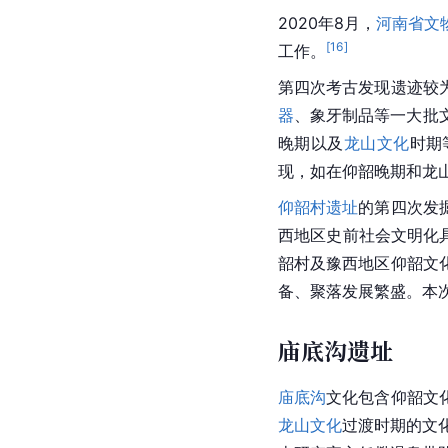
2020年8月，
河南省文
[
16
]
工作。
第四次考古发现遗迹较
器
、象牙制品等一大批
晚期以及
龙山文化
时期
现，如在仰韶晚期
和龙
仰韶村遗址
的第四次发
西地区史前社会文明化具
韶村及豫西地区仰韶文
备、聚落发展繁盛。本次
庙底沟遗址
庙底沟
文化包含仰韶文
龙山文化
过渡时期的文化