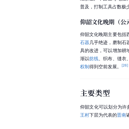
普及，打制工具占数极
仰韶文化晚期（公元
仰韶文化晚期主要包括
石器
几乎绝迹，磨制石
具的改进，可以增加耕
渐以
纺线
、织布、缝衣
[
26
]
权制
得到空前发展。
主要类型
仰韶文化可以划分为许
王村
下层为代表的
晋南