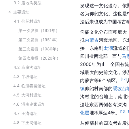
3.2
庙地沟类型
发现这一文化遗存。依
4
主要遗址
名为仰韶文化。这也是
4.1
仰韶村遗址
法后来也成为中国考古
第一次发掘（1921年）
仰韶文化分布面积庞大
第二次发掘（1951年）
抵
内蒙古
河套地区、东
接，东南到
太湖
流域
崧[
第三次发掘（1980年）
四川省西北部，西与
马
第四次发掘（2020年）
2000年为止，全国有
4.2
庙底沟遗址
域最大的史前文化，涉
4.3
半坡遗址
[
12
]
内蒙古等9个省区。
4.4
临潼姜寨遗址
镇
仰韶村南部的
缓坡
台
4.5
大河村遗址
沟村北的台地上，南北9
4.6
渭南史家遗址
遗址东西两侧各有深沟
[
13
]
[
化层
堆积厚达4米。
4.7
王湾遗址
4.8
下王岗遗址
从仰韶村的四次考古发