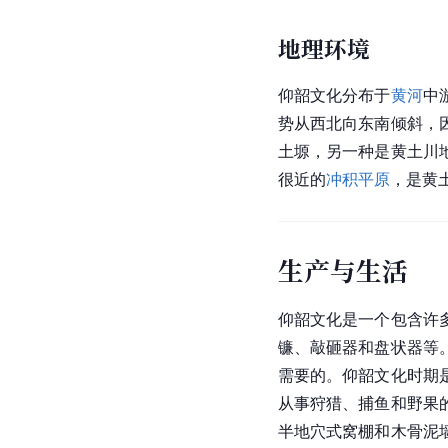
地理环境
仰韶文化分布于
黄河
中
势从
西北
向东南倾斜，
土塬，另一种是黄土川
很近的
冲积平原
，是黄
生产与生活
仰韶文化是一个包含许
镰、敲砸器和盘状器等
需要的。仰韶文化时期
从事狩猎、捕鱼和野果
半地穴式窝棚和木骨泥