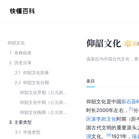
仰韶文化
仰韶文化
三
1
名称由来
该条目为
中国古代文化
，
查
2
历史沿革
2.1
仰韶文化前奏
条目
2.2
仰韶文化分期
仰韶文化早期（公元前5000—前4000年）
仰韶文化是中国
新石器
仰韶文化中期（公元前4000一前3500 年）
[
1
]
时长2000年左右，
分
仰韶文化晚期（公元前3500一前3000年）
区
裴李岗文化
时期（距今
3
主要类型
国古代文明的重要源头
3.1
半坡类型
[
6
]
湖
文化。
1921年，
瑞