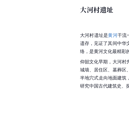
大河村遗址
大河村遗址
是
黄河
干流
遗存，见证了其间中华
络，是黄河文化最精彩
仰韶文化早期，
大河村
城墙、居住区、墓葬区
半地穴式走向地面建筑，
研究
中国
古代建筑史、