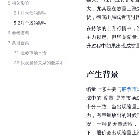
5
相关影响
大，尤其是在放量上涨
5.1
对大盘的影响
货，彻底出局或者再过
5.2
对个股的影响
在持续的上升行情中，
6
参考资料
主力锁定。但毕竟缩量
7
条目合集
升过程中如果出现成交
7.1
证券市场术语
7.2
代表量价关系的股票术语
产生背景
缩量上涨主要与
股票市
涨中的“缩量”是指市
十分一致。当出现缩量
力，有巨量放出的时候
况：一种是无量虚涨，
下，股价会出现缩量上