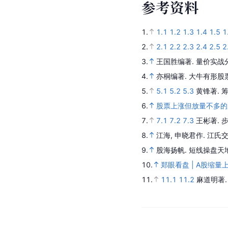
参
考
资
料
1.
1.1
1.2
1.3
1.4
1.5
1
2.
2.1
2.2
2.3
2.4
2.5
2
3.
王国胜编著.
量价实战
4.
亦桐编著.
大牛有形股
5.
5.1
5.2
5.3
黄锋著.
6.
股票上涨但放量不多的
7.
7.1
7.2
7.3
王彬著.
8.
江海, 申晓君作.
江氏交
9.
股海扬帆.
短线操盘天地
10.
郑眼看盘 | A股缩量
11.
11.1
11.2
麻道明著