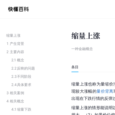
缩量上涨
缩量上涨
1
产生背景
一种金融概念
2
主要内容
2.1
概念
条目
2.2
反映的问题
2.3
不同阶段
缩量上涨也称为量缩价
2.4
具体要求
现较大涨幅的
量价背离
3
相关案例
出现在下跌行情的反弹
4
相关概念
缩量上涨的情形能说明
4.1
缩量下跌
很大。（2）如果价位