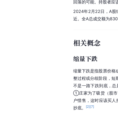
回落的可能。持股者应
2024年2月22日，A
近。全A总成交额为83
相关概念
缩量下跌
缩量下跌是指股票价格
整过程或分歧阶段，短
不是一路下跌到底，总
①庄家为了吸货（股市
户惜售，这时应该买人
[
2
]
[
7
]
抄底。