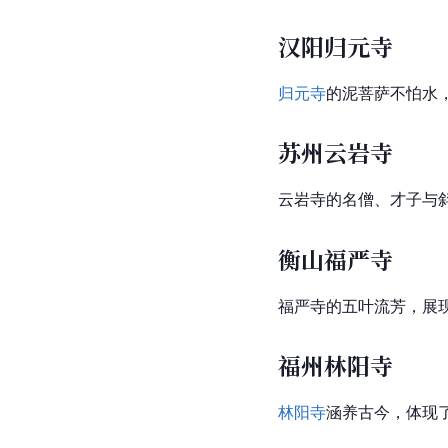
汉阳归元寺
归元寺
的泥菩萨不怕水
苏州云岩寺
云岩寺的名僧、才子与
衡山福严寺
福严寺的五叶流芳，展
福州林阳寺
林阳寺
涵养古今，体现