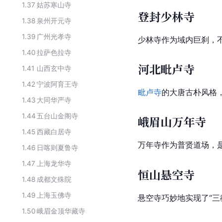
1.37
姑苏寒山寺
登封少林寺
1.38
泉州开元寺
1.39
广州光孝寺
少林寺
作为域内巨刹，
1.40
拉萨色拉寺
河北毗卢寺
1.41
山西玄中寺
1.42
宁波阿育王寺
毗卢寺
的
大唐
古朴风格
1.43
大同华严寺
1.44
五台山金阁寺
峨眉山万年寺
1.45
西藏白居寺
万年寺作为普贤道场，
1.46
日喀则夏鲁寺
1.47
上海龙华寺
恒山悬空寺
1.48
成都文殊院
1.49
上海玉佛寺
悬空寺巧妙地实现了“三
1.50
峨眉金顶华藏寺