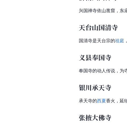
兴国禅寺依山凿窟，东
天台山国清寺
国清寺是天台宗的
祖庭
义县奉国寺
奉国寺的动人传说，为
银川承天寺
承天寺的
西夏
香火，延
张掖大佛寺