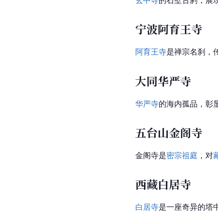
玄中寺
的石壁古刹，展
宁波阿育王寺
阿育王寺
是禅宗名刹，
大同华严寺
华严寺
的海内孤品，彰
五台山金阁寺
金阁寺是
密宗
祖庭
，对
西藏白居寺
白居寺
是一座奇异的塔