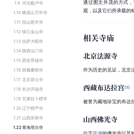
通过图文并茂的方式，
1.9
河北毗卢寺
观，以及它们所承载的
1.10
峨眉山万年寺
1.11
恒山悬空寺
1.12
镇江金山寺
相关寺庙
1.13
拉萨大昭寺
1.14
陕西法门寺
北京法源寺
1.15
西安荐福寺
作为历史的见证，北京
1.16
西藏桑耶寺
1.17
北京碧云寺
西藏布达拉宫
[
3
]
1.18
长沙开福寺
1.19
甘肃拉卜楞寺
被誉为藏地珍宝的布达
1.20
辽宁楞严寺
山西佛光寺
1.21
山西崇善寺
1.22
青海塔尔寺
位于
亚洲
的佛光寺以其