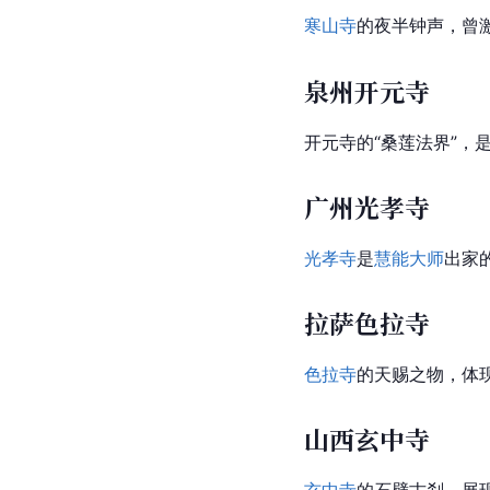
寒山寺
的夜半钟声，曾
泉州开元寺
开元寺的“桑莲法界”，
广州光孝寺
光孝寺
是
慧能大师
出家
拉萨色拉寺
色拉寺
的天赐之物，体
山西玄中寺