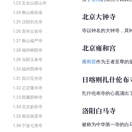
1.23
五台山碧山寺
1.24
衡山南岳庙
北京大钟寺
1.25
汉阳归元寺
寺以钟名的大钟寺，其
1.26
苏州云岩寺
1.27
衡山福严寺
北京雍和宫
1.28
福州林阳寺
1.29
当阳玉泉寺
雍和宫
作为王者至尊的
1.30
福州西禅寺
日喀则扎什伦布
1.31
四川宝光寺
1.32
正定隆兴寺
扎什伦布寺的心底涌出
1.33
西藏哲蚌寺
1.34
北京妙应寺
洛阳白马寺
1.35
南岳祝圣寺
被称为中华第一寺的白
1.36
宁波七塔寺