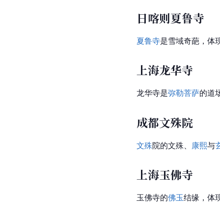
日喀则夏鲁寺
夏鲁寺
是雪域奇葩，体
上海龙华寺
龙华寺是
弥勒菩萨
的道
成都文殊院
文殊
院的文殊、
康熙
与
上海玉佛寺
玉佛寺的
佛玉
结缘，体