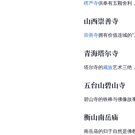
楞严寺
供奉有五颗舍利
山西崇善寺
崇善寺
拥有价值连城的“
青海塔尔寺
塔尔寺的
藏族
艺术三绝
五台山碧山寺
碧山寺的铁棒与佛像故
衡山南岳庙
南岳庙的归于自然是佛