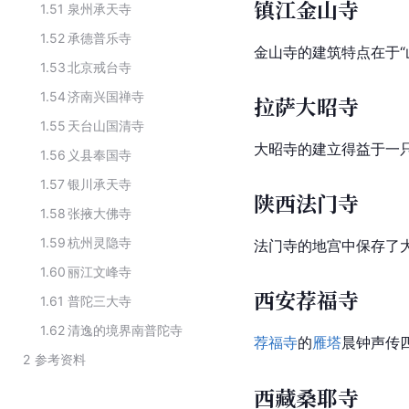
镇江金山寺
1.51
泉州承天寺
1.52
承德普乐寺
金山寺的建筑特点在于“
1.53
北京戒台寺
1.54
济南兴国禅寺
拉萨大昭寺
1.55
天台山国清寺
大昭寺的建立得益于一
1.56
义县奉国寺
1.57
银川承天寺
陕西法门寺
1.58
张掖大佛寺
1.59
杭州灵隐寺
法门寺的地宫中保存了
1.60
丽江文峰寺
西安荐福寺
1.61
普陀三大寺
1.62
清逸的境界南普陀寺
荐福寺
的
雁塔
晨钟声传
2
参考资料
西藏桑耶寺