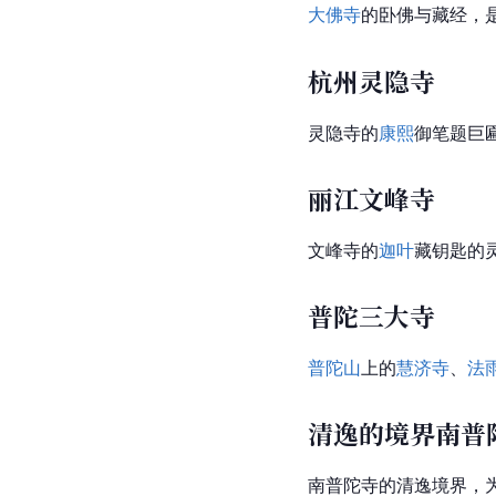
大佛寺
的卧佛与藏经，
杭州灵隐寺
灵隐寺
的
康熙
御笔题巨
丽江文峰寺
文峰寺的
迦叶
藏钥匙的
普陀三大寺
普陀山
上的
慧济寺
、
法
清逸的境界南普
南普陀寺的清逸境界，