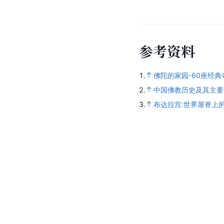
参
考
资
料
1.
佛陀的家园-60座经典
2.
中国佛教历史及其主要
3.
布达拉宫:世界屋脊上