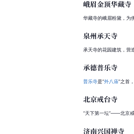
峨眉金顶华藏寺
华藏寺的
峨眉
粉黛，为
泉州承天寺
承天寺的花园建筑，营
承德普乐寺
普乐寺
是“
外八庙
”之首
北京戒台寺
“天下第一坛”——北京
济南兴国禅寺