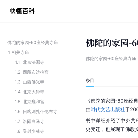
佛陀的家园-
佛陀的家园-60座经典寺庙
1
相关寺庙
佛陀的家园-60座经典寺庙
1.1
北京法源寺
1.2
西藏布达拉宫
条目
1.3
山西佛光寺
1.4
北京大钟寺
《佛陀的家园-60座经
1.5
北京雍和宫
由
时代文艺出版社
于20
1.6
日喀则扎什伦布寺
书中详细介绍了中外共
1.7
洛阳白马寺
史变迁，也展现了佛教
1.8
登封少林寺