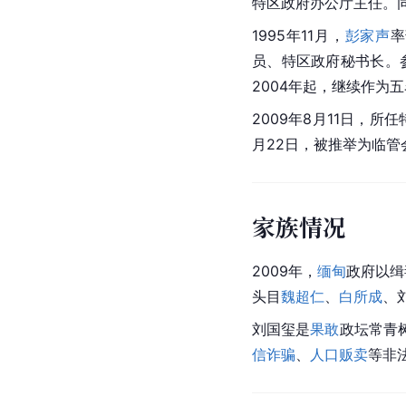
特区政府办公厅主任。
1995年11月，
彭家声
率
员、特区政府秘书长。
2004年起，继续作为
2009年8月11日，
月22日，被推举为临管
家族情况
2009年，
缅甸
政府以缉
头目
魏超仁
、
白所成
、
刘国玺是
果敢
政坛常青
信诈骗
、
人口贩卖
等非