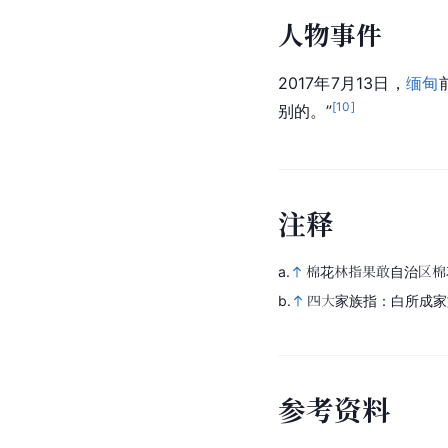
人物事件
2017年7月13日，
缅甸
[
10
]
别的。”
注
释
a.
棉花林指果敢自治区棉
b.
四大家族指：白所成家
参
考
资
料