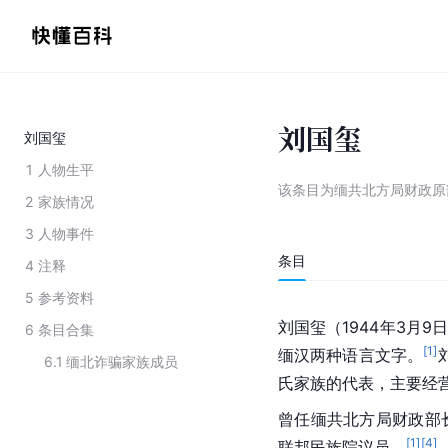
刘国玺
刘国玺
1
人物生平
该条目为
缅共北方局财政原
2
家族情况
3
人物事件
条目
4
注释
5
参考资料
刘国玺（1944年3月9日
6
条目合集
[
1
]
缅汉两种语言文字。
6.1
缅北诈骗家族成员
氏家族的代表，主要经
曾任缅共北方局财政部
[
1
]
[
4
]
联邦民族院议员。