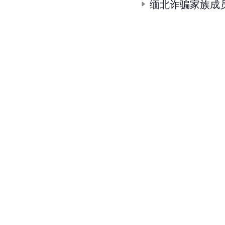
缅北诈骗家族成