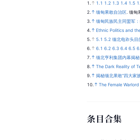
1.
1.1
1.2
1.3
1.4
1.5
1
2.
缅甸果敢自治区
.
缅甸
3.
缅甸民族民主同盟军：
4.
Ethnic Politics and t
5.
5.1
5.2
缅北电诈头目
6.
6.1
6.2
6.3
6.4
6.5
6
7.
缅北亨利集团内幕揭秘
8.
The Dark Reality of 
9.
揭秘缅北果敢“四大家
10.
The Female Warlord
条
目
合
集