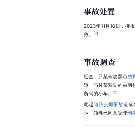
事故处置
2023年11月18日，接
[
2
]
救。
事故调查
经查，尹某驾驶黑色
越
道，与甘某驾驶的由南
[
2
]
所驾的小车。
此起
道路交通事故
造成
示，领导已同意受理
刑