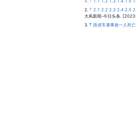
1.
1.1
1.2
1.3
1.4
1.5
1
2.
2.1
2.2
2.3
2.4
2.5
2
大风新闻-今日头条.
[2023
3.
路虎车肇事致一人死亡