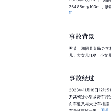
264.85mg/100ml，涉
[
1
]
事故背景
尹某，
湘阴县
某民办学
儿，大女儿11岁，小女
事故经过
2023年11月18日12
尹某驾驶小型越野车行
向车道又与大货车相撞
[
1
]
[
2
]
车身被撞掉一半。