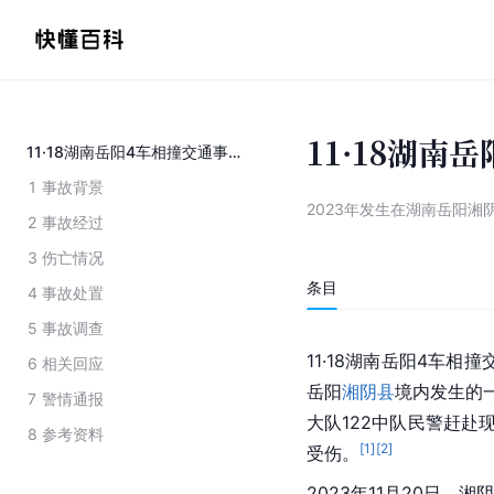
11·18湖南
11·18湖南岳阳4车相撞交通事故
1
事故背景
2023年发生在湖南岳阳湘
2
事故经过
3
伤亡情况
条目
4
事故处置
5
事故调查
11·18湖南岳阳4车相撞
6
相关回应
岳阳
湘阴县
境内发生的
7
警情通报
大队122中队民警赶赴现
8
参考资料
[
1
]
[
2
]
受伤。
2023年11月20日