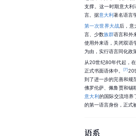
支撑。这一时期意大利
言。据
意大利
著名语言学
第一次世界大战
后，意
言、少数
族群
语言和外
使用外来语，关闭双语
为由，实行语言同化政
从20世纪80年代起
[
7
]
正式书面语体中。
2
到了进一步的完善和规
佛罗伦萨、佩鲁贾和锡
意大利
的国际交流培养
的第一语言身份，正式
语系