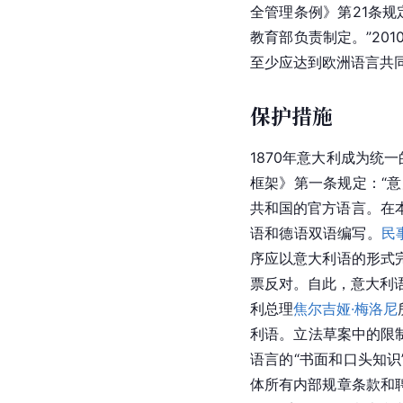
全管理条例》第21条
教育部负责制定。”2
至少应达到欧洲语言共
保护措施
1870年意大利成为统
框架》第一条规定：“
共和国的官方语言。在
语和德语双语编写。
民
序应以意大利语的形式完
票反对。自此，意大利
利总理
焦尔吉娅·梅洛尼
利语。立法草案中的限
语言的“书面和口头知
体所有内部规章条款和聘