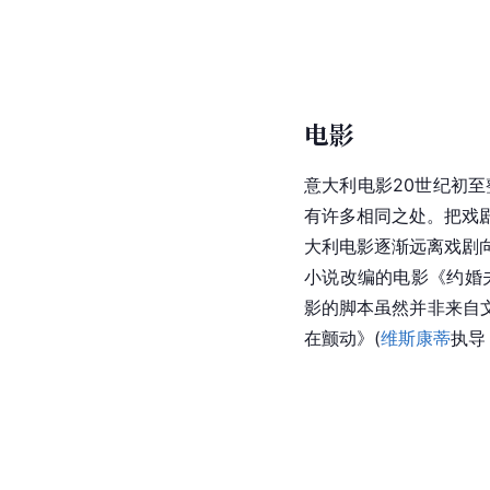
电影
意大利电影20世纪初
有许多相同之处。把戏
大利电影逐渐远离戏剧
小说改编的电影《约婚夫
影的脚本虽然并非来自
在颤动》(
维斯康蒂
执导