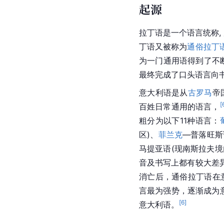
起源
拉丁
语是一个语言统称,
丁语又被称为
通俗拉丁
为一门
通用语
得到了不
最终完成了口头语言向
意大利语是从
古罗马
帝
[
百姓日常通用的语言，
粗分为以下11种语言：
区)、
菲兰克
—普落旺斯
马提亚语(现
南斯拉夫
境
音及书写上都有较大差
消亡后，通俗
拉丁语
在
言最为强势，逐渐成为
[
6
]
意大利语。