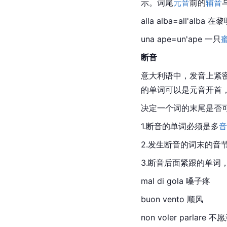
示。词尾
元音
前的
辅音
alla alba=all'alba 在
黎
una ape=un'ape 一只
断音
意大利语中，发音上紧密
的单词可以是元音开首
决定一个词的末尾是否
1.断音的单词必须是多
音
2.发生断音的词末的音
3.断音后面紧跟的单词
mal di gola 嗓子疼
buon vento 
顺风
non voler parlare 