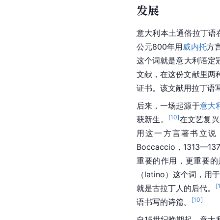
发展
意大利
本土通俗
拉丁语
公元800年用
威内托
方
这个词就是意大利语定冠
文献，在这份文献里两
证书。该文献用
拉丁语
后来，一场起源于
意大
[
10
]
获新生。
在
文艺复兴
用这一方言著书立说
Boccaccio，1313—13
重要的作用，更重要的
（latino）这个词，
[
就是古拉丁人的后代。
[
10
]
语书写的诗篇。
自15世纪晚期起，意