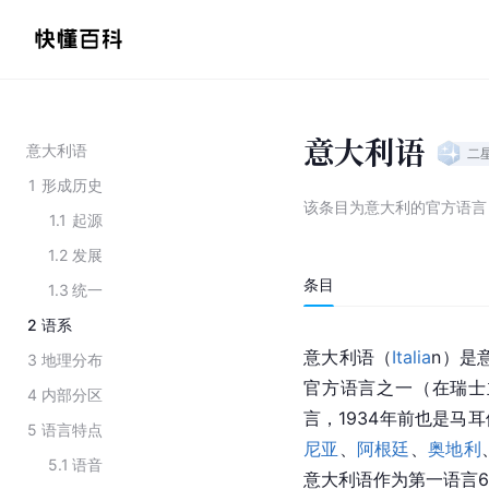
意大利语
意大利语
二
1
形成历史
该条目为
意大利的官方语言
1.1
起源
1.2
发展
条目
1.3
统一
2
语系
意大利语（
Italia
n）是
3
地理分布
官方语言之一（在瑞士
4
内部分区
言，1934年前也是马
5
语言特点
尼亚
、
阿根廷
、
奥地利
5.1
语音
意大利语作为第一语言6