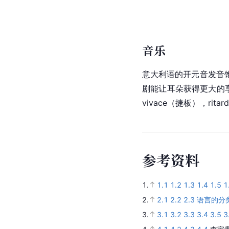
音乐
意大利语的开元音发音
剧能让耳朵获得更大的享
vivace（捷板），rita
参
考
资
料
1.
1.1
1.2
1.3
1.4
1.5
1
2.
2.1
2.2
2.3
语言的分
3.
3.1
3.2
3.3
3.4
3.5
3