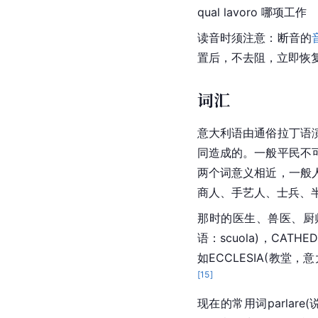
qual lavoro 哪项工作
读音时须注意：断音的
置后，不去阻，立即恢
词汇
意大利语由通俗
拉丁语
同造成的。一般平民不
两个词意义相近，一般
商人、手艺人、士兵、
那时的医生、
兽医
、厨
语：scuola)，CAT
如ECCLESIA(教堂，意大
[
15
]
现在的常用词parla