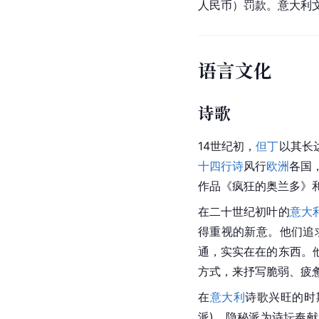
人民币）罚款。意大利
语言文化
诗歌
14世纪初，
但丁
以其长达
十四行诗
风行
欧洲
各国
作品《
疯狂的奥兰多
》
在二十世纪初叶的
意大
得重视的新意。他们追
通，实实在在的东西。
方式，来抒写脆弱、疲
在
意大利
诗歌兴旺的时
派)。隐秘派为诗坛奉