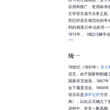
应用和推广，使用标准
文学语言成为当务之急。
世纪对语言规范化的争
利的精英们争论的另一
1612年，《
秕
[
bǐ
]
糠学
[
11
]
统一
19世纪（1861年）
意大
语言。由于国家刚刚建
国家语言政策。1867年
会下属委员会。1868
语言应是
佛罗伦萨
方言
典》，以此正式确立了
进程中，并非一帆风顺