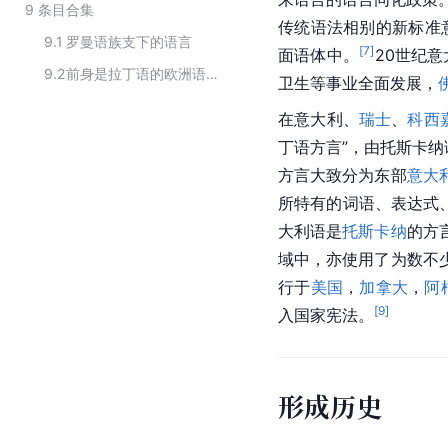
9
条目合集
传统语法相别的新标准
9.1
罗曼语族支下的语言
[
7
]
面语体中。
20世纪
9.2
前身是拉丁语的欧洲语言
卫生等事业全面发展，
在意大利、
瑞士
、
科西
丁语方言”，由托斯卡
方言大致分为东部
意大
所特有的词语、表达式、
大利语是
托斯卡纳
的方
域中，亦使用了为数不
行于
美国
，
加拿大
，
阿
[
9
]
入国家宪法。
形成历史