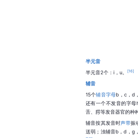
半元音
[
16
]
半元音2个：i，u。
辅音
15个
辅音字母
b，c，d
还有一个不发音的字母
舌、腭等发音器官的种
辅音按其发音时
声带
振
送弱；浊辅音b，d，g