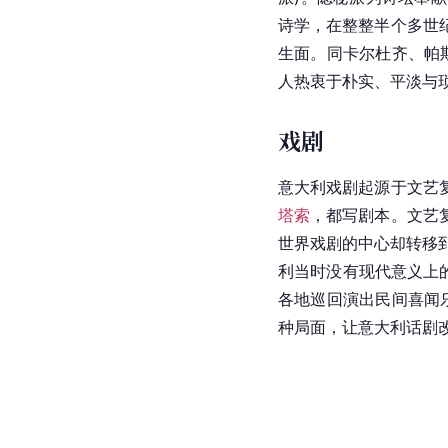
诗学，在整整半个多世
生面。同卡尔杜齐、帕
人热衷于朴实、平淡与
戏剧
意大利戏剧起源于
文艺
塔索
，都写剧本。文艺
世界戏剧的中心却转移
利当时没有现代意义上
各地巡回演出民间喜闻
种局面，让意大利话剧