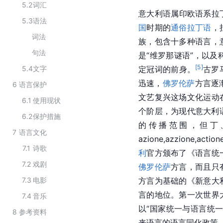
5.2
词汇
意大利语属印欧语系拉
5.3
语法
国
时期的
通俗拉丁语
，
词法
族，包含十多种语言，
句法
是“维罗那谜语”，以及
[
5
]
5.4
文字
定冠词的前身。
古罗
迅速，
佛罗伦萨
方言逐
6
语言保护
文艺复兴这场文化运动
6.1
使用现状
个阶层，为现代意大利
6.2
保护措施
的传播范围，但丁
7
语言文化
azione,azzione,ac
7.1
诗歌
利
官方颁布了《语言统
7.2
戏剧
佛罗伦萨
方言，而且只
7.3
电影
方言为基础的《新意大
言的地位。第一次世界
7.4
音乐
以“国家统一与语言统
8
参考资料
来语言的语言同化政策