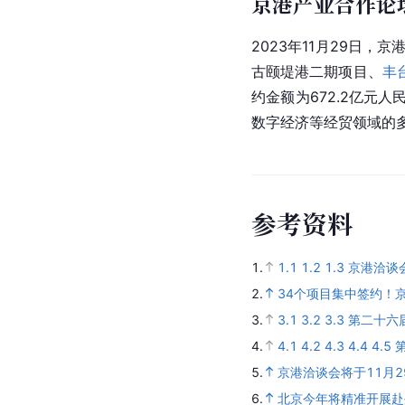
京港产业合作论
2023年11月29日
古颐堤港二期项目、
丰
约金额为672.2亿
数字经济等经贸领域的
参
考
资
料
1.
1.1
1.2
1.3
京港洽谈
2.
34个项目集中签约！
3.
3.1
3.2
3.3
第二十六
4.
4.1
4.2
4.3
4.4
4.5
5.
京港洽谈会将于11月
6.
北京今年将精准开展赴