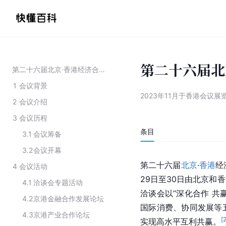
第二十六届北
第二十六届北京·香港经济合作研讨洽谈会
1
会议背景
2023年11月于香港会议
2
会议介绍
3
会议历程
条目
3.1
会议筹备
3.2
会议开幕
第二十六届
北京
·
香港
经
4
会议活动
29日至30日由北京和
4.1
洽谈会专题活动
洽谈会以“深化合作 共
4.2
京港金融合作发展论坛
国际消费、协同发展等
4.3
京港产业合作论坛
[
实现高水平互利共赢。