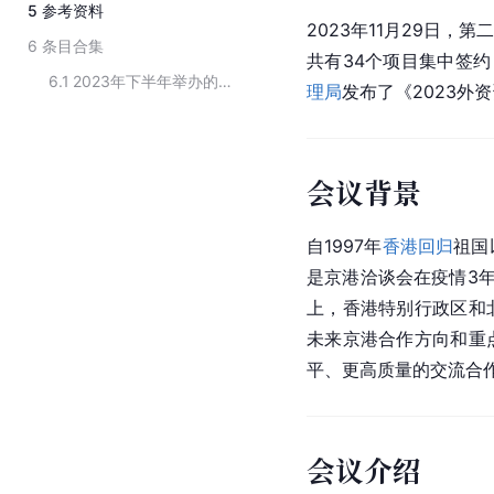
5
参考资料
2023年11月29日
6
条目合集
共有34个项目集中签约
6.1
2023年下半年举办的主题活动
理局
发布了《2023外
会议背景
自1997年
香港回归
祖国
是京港洽谈会在疫情3
上，
香港特别行政区
和
未来京港合作方向和重
平、更高质量的交流合
会议介绍