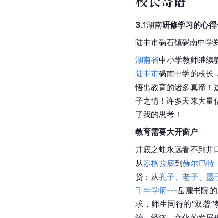
校长寄语
3.1
湖南
研修学习的心得
陆丰市碣石镇碣南中学
湖南省
中小学教师继续
陆丰市
碣南中学的校长
悟出教育的诸多真谛！
子之情！许多天来大量
了我的思考！
教育需要大开窗户
井底之蛙永远看不到井
从
苏格拉底
到
赫尔巴特
贤：从
孔子
、
老子
、
墨
千年学府---
岳麓书院
的
求，师生同行的“双馨
治、经济、文化的发展