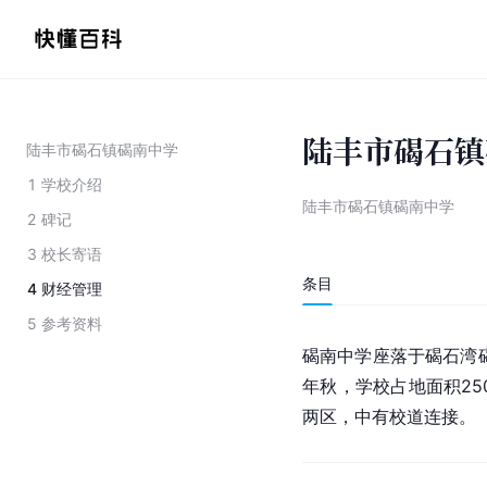
陆丰市碣石镇
陆丰市碣石镇碣南中学
1
学校介绍
陆丰市碣石镇碣南中学
2
碑记
3
校长寄语
条目
4
财经管理
5
参考资料
碣南中学座落于碣石湾
年秋，学校占地面积25
两区，中有校道连接。