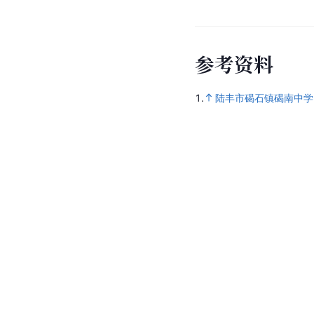
参
考
资
料
1.
陆丰市碣石镇碣南中学