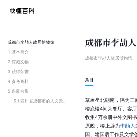
成都市李劼人
成都市李劼人故居博物馆
1
基本简介
成都市李劼人故居博物馆
2
馆藏文物
3
获得荣誉
条目
4
参考资料
5
条目合集
草屋坐北朝南，隔为三
5.1
四川省成都市的人文景观
楼底楼4间为餐厅、客
收集4万余册中外文图
原貌，楼上辟为
李劼人
国、建国后工作及文学