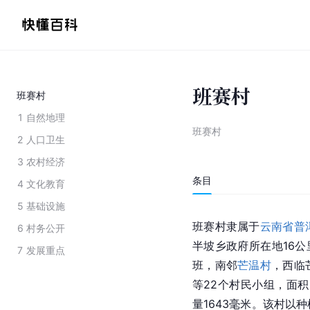
班赛村
班赛村
1
自然地理
班赛村
2
人口卫生
3
农村经济
条目
4
文化教育
5
基础设施
班赛村隶属于
云南省
普
6
村务公开
半坡乡政府所在地16公
7
发展重点
班，南邻
芒温村
，西临
等22个村民小组，面积
量1643毫米。该村以种