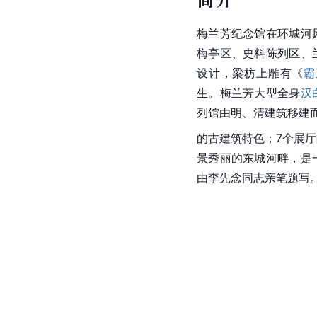
梅兰芳纪念馆
在环城河
梅亭区、史料陈列区、
设计，梁枋上雕有《
霸
生。梅兰芳大型全身
汉
列馆由明、清建筑移建
的古建筑特色；7个展
景秀丽的东城河畔，是
由李先念同志亲笔题写