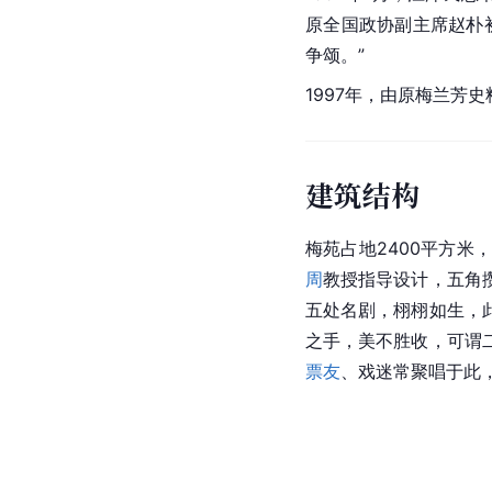
原全国政协副主席赵朴
争颂。”
1997年，由原梅兰芳
建筑结构
梅苑占地2400平方
周
教授指导设计，五角
五处名剧，栩栩如生，
之手，美不胜收，可谓
票友
、戏迷常聚唱于此