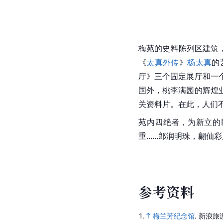
梅苑的史料陈列区建筑
《
太真外传
》
杨太真
的
厅》三个固定展厅和一
国外，桃李满园的辉煌
关资料片。在此，人们
苑内四绝者，为新立的
重......郎润明珠，
参
考
资
料
1.
梅兰芳纪念馆
.
新浪旅