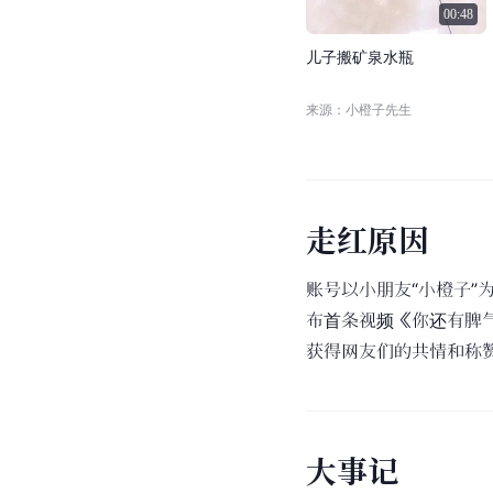
00:48
儿
子
搬
矿
泉
水
瓶
来源：小橙子先生
走
红
原
因
账号以小朋友“小橙子”
布首条视频《你还有脾
获得网友们的共情和称
大
事
记