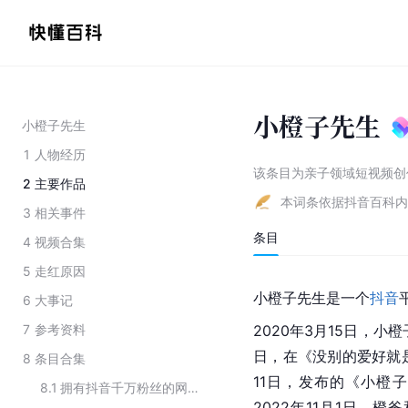
小橙子先生
小橙子先生
1
人物经历
该条目为
亲子领域短视频创
2
主要作品
本词条依据抖音百科内
3
相关事件
条目
4
视频合集
5
走红原因
小橙子先生是一个
抖音
6
大事记
7
参考资料
2020年3月15日，
日，在《没别的爱好就
8
条目合集
11日，发布的《小橙子
8.1
拥有抖音千万粉丝的网络博主
2022年11月1日，