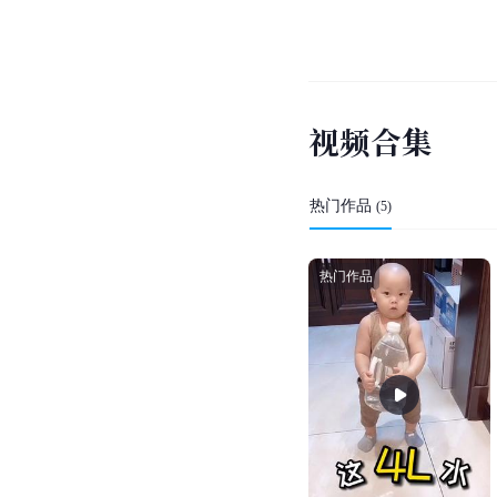
视
频
合
集
热门作品
(
5
)
热门作品