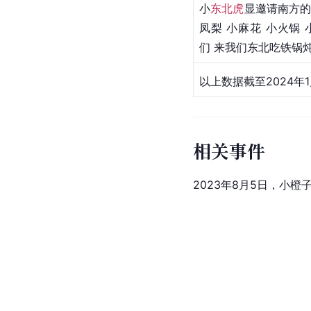
小
东北虎
显邀请南方的
凤梨
小麻花
 小火锅
们 来我们东北吃铁锅
以上数据截至2024年1
相关事件
2023年8月5日，小