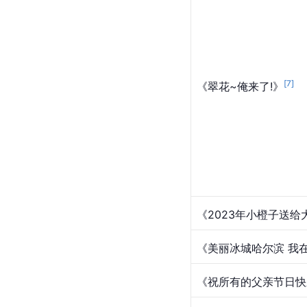
[
7
]
《翠花~俺来了!》
《2023年小橙子送给
《美丽冰城哈尔滨 我
《祝所有的父亲节日快