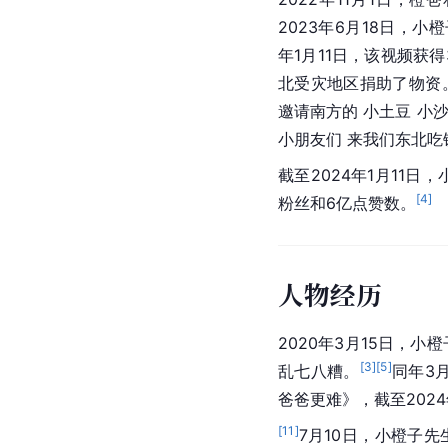
2023年6月18日，
年1月11日，该视频获得
北受灾地区捐助了物资
邀请南方的 小土豆 小沙
小朋友们 来我们东北
截至2024年1月11日
[
4
]
粉丝和6亿点赞数。
人物经历
2020年3月15日，
[
3
]
[
5
]
乱七八糟。
同年3
爸爸更难》，截至2024
[
11
]
7月10日，小橙子