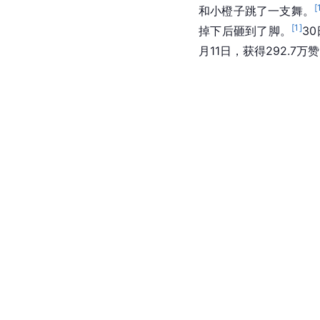
[
和小橙子跳了一支舞。
[
1
]
掉下后砸到了脚。
3
月11日，获得292.7万