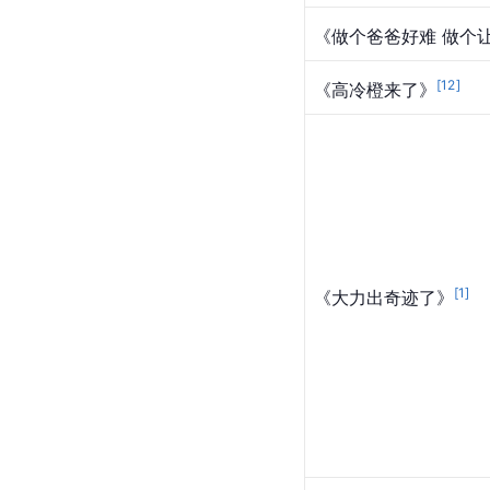
《做个爸爸好难 做个
[
12
]
《高冷橙来了》
[
1
]
《大力出奇迹了》