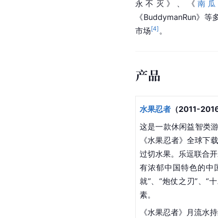
永不灭
》、《
南
《BuddymanRun
[
4
]
市场
。
产品
水果忍者
（2011-20
这是一款休闲益智类游
《水果忍者》全球下载
过切水果。乐逗联合开
有浓郁中国特色的中
就”、“炮仗之刃”、“
十
素。
《水果忍者》月流水持