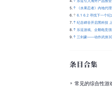
4.
乐逗引入海外产品推全
5.
《水果忍者》内地代理
6.
6.1
6.2
寻找下一个纪
7.
纪念碑谷开启黑科技 
8.
乐逗游戏、企鹅电竞强
9.
三剑豪——动作武侠3
条
目
合
集
常见的综合性游