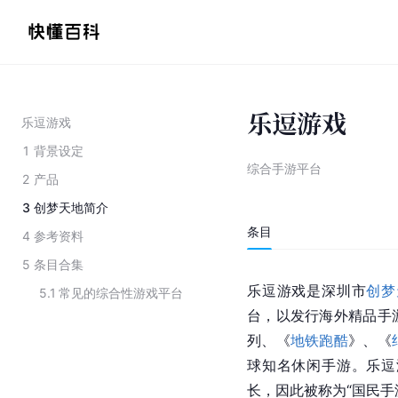
乐逗游戏
乐逗游戏
1
背景设定
综合手游平台
2
产品
3
创梦天地简介
条目
4
参考资料
5
条目合集
乐逗游戏是深
圳
市
创梦
5.1
常见的综合性游戏平台
台，以发行海外精品手
列、《
地铁跑酷
》、《
球知名休闲手游。乐逗
长，因此被称为“国民手