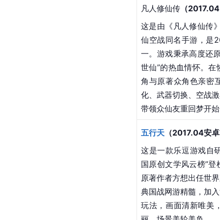
凡人修仙传
（2017.0
这是由《凡人修仙传
仙空战同名手游，是2
一。游戏秉承高度还原
世仙”的热血情怀。在
角与原著众角色亲密
化、武器切换、空战激
带领众仙友重回梦开始
五行天
（2017.04安
这是一款乐逗游戏自研
国原创文学风云榜
”
原著作者
方想
出任世界
典国战网游精髓，加入
玩法，画面清新唯美
丽，场景美轮美奂。