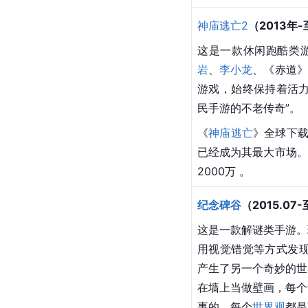
神庙逃亡2
（2013年
这是一款休闲跑酷类
岩
、
李小龙
、《赤道》
游戏，始终保持着活力
民手游的不老传奇”。
《
神庙逃亡
》全球下载
已经成为其最大市场。
2000万 。
纪念碑谷
（2015.07
这是一款解谜类手游。
用视觉错觉等方式发现
产生了另一个奇妙的世
在墙上当做壁画，每个
事的，每个
世界观
都是