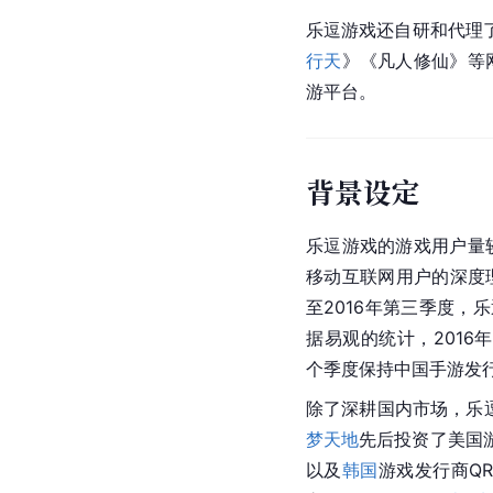
乐逗游戏还自研和代理
行天
》《
凡人修仙
》等
游平台。
背景设定
乐逗游戏的游戏用户量
移动互联网
用户的深度
至2016年第三季度，
据易观的统计，2016
个季度保持
中国手游
发
除了深耕国内市场，乐逗
梦天地
先后投资了
美国
以及
韩国
游戏发行商Q