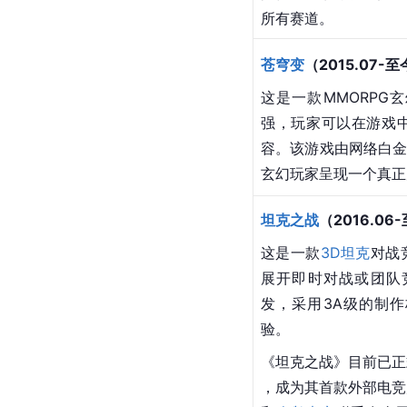
所有赛道。
苍穹变
（2015.07-
这是一款MMORPG
强，玩家可以在游戏
容。该游戏由网络白金
玄幻玩家呈现一个真正
坦克之战
（2016.06
这是一款
3D坦克
对战
展开即时对战或团队竞
发，采用3A级的制
验。
《坦克之战》目前已正
，成为其首款外部电竞