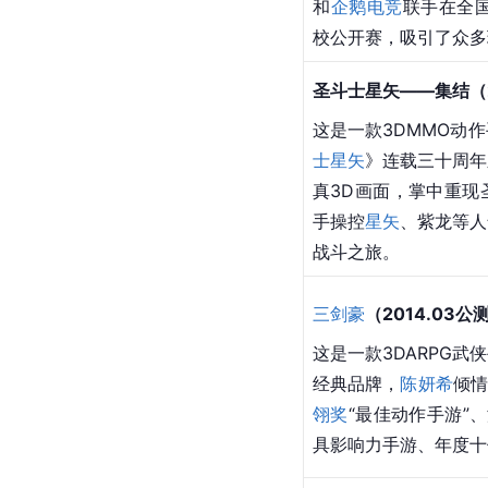
和
企鹅电竞
联手在全
校公开赛，吸引了众多
圣斗士星矢——集结（2
这是一款3DMMO动
士星矢
》连载三十周年
真3D画面，掌中重现
手操控
星矢
、
紫龙
等人
战斗之旅。
三剑豪
（2014.03公
这是一款3DARPG
经典品牌，
陈妍希
倾情
翎奖
“最佳动作手游”、
具影响力手游、年度十