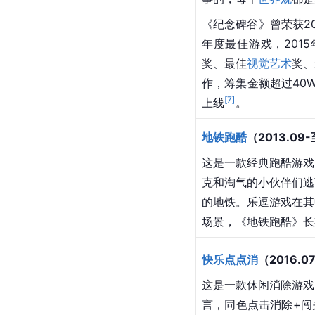
《纪念碑谷》曾荣获201
年度最佳游戏，201
奖、最佳
视觉艺术
奖、
作，筹集金额超过40
[
7
]
上线
。
地铁跑酷
（2013.09
这是一款经典跑酷游戏
克和淘气的小伙伴们逃
的地铁。乐逗游戏在其
场景，《地铁跑酷》长
快乐点点消
（2016.0
这是一款休闲消除游戏
言，同色点击消除+闯