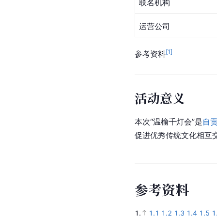
联名机构
运营公司
[
1
]
参考资料
活动意义
本次“温榆千灯会”是
自
促进优秀传统文化相互交
参
考
资
料
1.
1.1
1.2
1.3
1.4
1.5
1