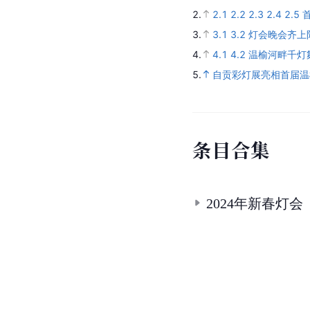
2.
2.1
2.2
2.3
2.4
2.5
3.
3.1
3.2
灯会晚会齐上
4.
4.1
4.2
温榆河畔千灯
5.
自贡彩灯展亮相首届温
条
目
合
集
2024年新春灯会