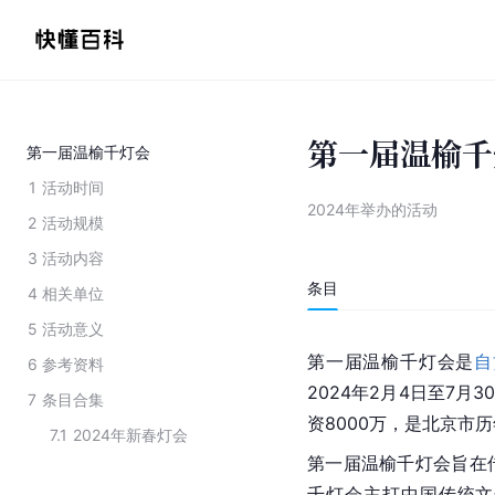
第一届温榆千
第一届温榆千灯会
1
活动时间
2024年举办的活动
2
活动规模
3
活动内容
条目
4
相关单位
5
活动意义
第一届温榆千灯会是
自
6
参考资料
2024年2月4日至7月
7
条目合集
资8000万，是北京市
7.1
2024年新春灯会
第一届温榆千灯会旨在
千灯会主打中国传统文化