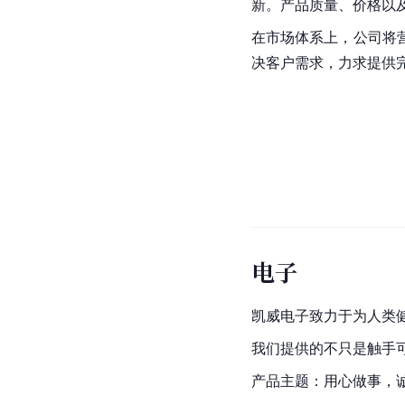
新。产品质量、价格以
在市场体系上，公司将
决客户需求，力求提供
电子
凯威电子致力于为人类
我们提供的不只是触手
产品主题：用心做事，