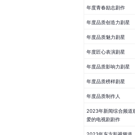
[
3
]
[
5
]
[
7
]
[
8
]
参考资料
获奖名单
奖项名称