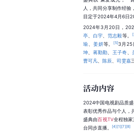
人，共同分享制作经验
目定于2024年4月6日2
2024年3月20日，202
[
亭
、
白宇
、
范志毅
等。
[
5
]
瑜
、
姜妍
等。
3月2
坤
、
蒋勤勤
、
王子奇
、
曹可凡
、
陈辰
、
司雯嘉
活动内容
2024中国电视剧品质
表彰优秀作品与个人，共
盛典由
百视TV
全程独家
[
4
]
[
1
]
[
7
]
[
8
]
台同步直播。