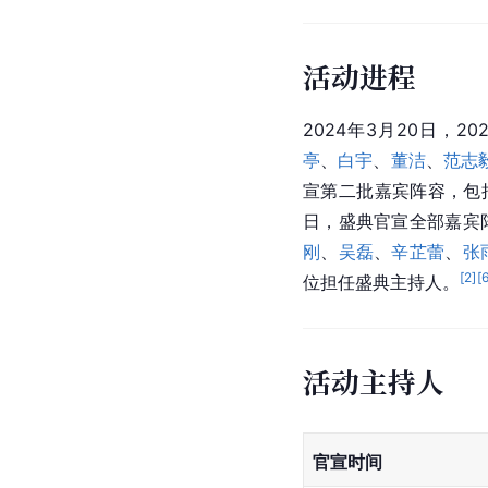
活动进程
2024年3月20日，
亭
、
白宇
、
董洁
、
范志
宣第二批嘉宾阵容，包
日，盛典官宣全部嘉宾
刚
、
吴磊
、
辛芷蕾
、
张
[
2
]
[
位担任盛典主持人。
活动主持人
官宣时间