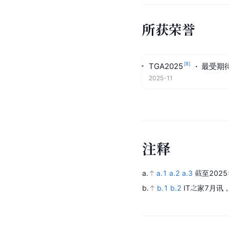
所获荣誉
[
8
]
TGA2025
·
最受期
2025-11
注
释
a.
a.1
a.2
a.3
截至2025
b.
b.1
b.2
IT之家7月讯，