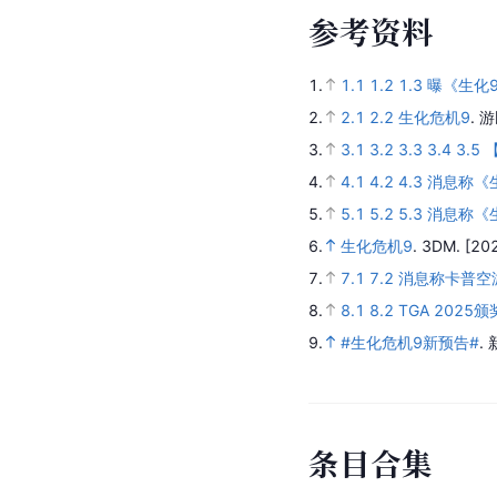
参
考
资
料
1.
1.1
1.2
1.3
曝《生化
2.
2.1
2.2
生化危机9
.
游
3.
3.1
3.2
3.3
3.4
3.5
4.
4.1
4.2
4.3
消息称《生
5.
5.1
5.2
5.3
消息称《生
6.
生化危机9
.
3DM.
[20
7.
7.1
7.2
消息称卡普空游
8.
8.1
8.2
TGA 202
9.
#生化危机9新预告#
.
条
目
合
集