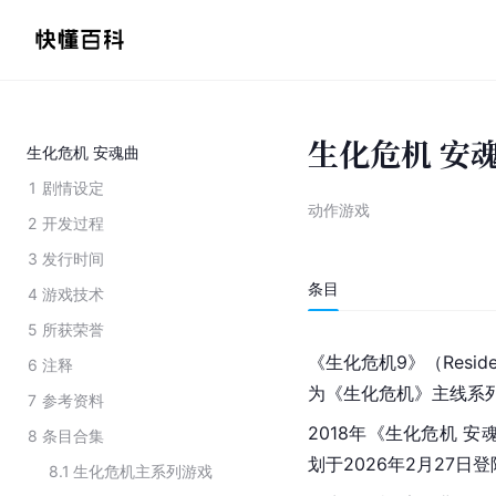
生化危机 安
生化危机 安魂曲
1
剧情设定
动作游戏
2
开发过程
3
发行时间
条目
4
游戏技术
5
所获荣誉
《生化危机9》（Resident
6
注释
为《生化危机》主线系列的
7
参考资料
2018年《生化危机 
8
条目合集
划于2026年2月27日登陆
8.1
生化危机主系列游戏