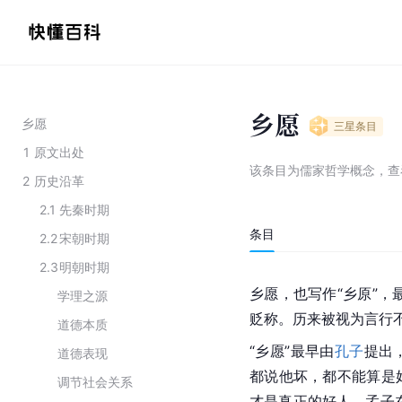
乡愿
乡愿
三星
条目
1
原文出处
该条目为
儒家哲学概念
，
查
2
历史沿革
2.1
先秦时期
条目
2.2
宋朝时期
2.3
明朝时期
乡愿，也写作“乡原”，
学理之源
贬称。历来被视为言行
道德本质
“乡愿”最早由
孔子
提出
道德表现
都说他坏，都不能算是
调节社会关系
才是真正的好人。孟子