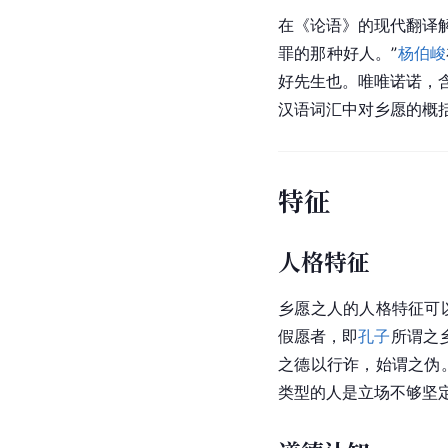
在《
论语
》的现代翻译
罪的那种好人。”
杨伯峻
好先生也。唯唯诺诺，
汉语词汇中对乡愿的概
特征
人格特征
乡愿之人的人格特征可
假愿者，即
孔子
所谓之
之德以行诈，始谓之伪
类型的人是立场不够坚