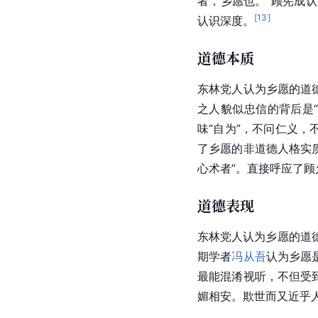
者，乡愿也。”顾宪成
[
13
]
认识深度。
道德本质
东林党人认为乡愿的道
之人貌似忠信的背后是
味“自为”，不问仁义
了乡愿的非道德人格实
心术者”。直接呼应了
道德表现
东林党人认为乡愿的道
期学者
冯从吾
认为乡愿
最能混淆视听，不但受
媚相安。欺世而又近乎