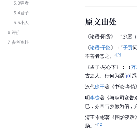
5.3
狷者
5.4
君子
原文出处
5.5
小人
6
评价
《论语·阳货》：“乡愿
7
参考资料
《
论语·子路
》：“
子贡
[
9
]
不善者恶之。”
《孟子·尽心下》：（
万
古之人。行何为
踽
[
jǔ
]
踽
汉代
徐干
著《中论·考伪
明
李贽
著《与耿司寇告
已，亦且与乡愿为侣，
清
王永彬
著《围炉夜话
[
12
]
肠。”