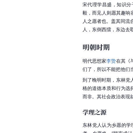
宋代理学昌盛，知识分子
毅，而见人则愿其趣响
人之愿者也。盖其同流
人，东倒西擂，东边去
明朝时期
明代思想家
李贽
在其《
们了，所以不能把他们
到了晚明时期，东林党
格的道德本质和行为选
而非。其社会政治表现
学理之源
东林党人认为乡愿的学