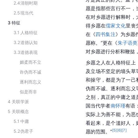
2.4
清朝时期
愿是指那些言行不一，
2.5
现当代
在对乡愿进行解释时，
3
特征
得乡愿在
儒家文化
里丧
3.1
人格特征
在《
四书集注
》为乡愿
3.2
道德认知
愿称。”更在《
朱子语类
对乡愿进行分析和鞭挞，
3.3
道德表现
媚柔而不立
乡愿之人在人格特征上
及立场不坚定的墙头草
诈伪而不诚
和操守，都是为了一己
逐利而忘义
伪而不诚、逐利而忘义
似是而非
之别，真正的中庸之道
4
关联学派
国当代学者
南怀瑾
有语
5
关联概念
实际上为善不能，为恶
5.1
中庸
看起来，是个滥好人，
[
5
]
[
6
]
[
7
]
5.2
伪君子
愿的范围。”