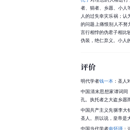
者、狷者、乡愿、小人
人的过失幸灾乐祸；认
的问题上痛恨别人不努
言行相悖的伪君子相比
伪装，绝仁弃义。小人
评价
明代学者
钱一本
：圣人
中国
清末思想家谭词同
孔。执托者之大盗乡愿
中国
共产主义
先驱李大
圣人。所以说，皇帝是
中国当代学者
南怀瑾
：