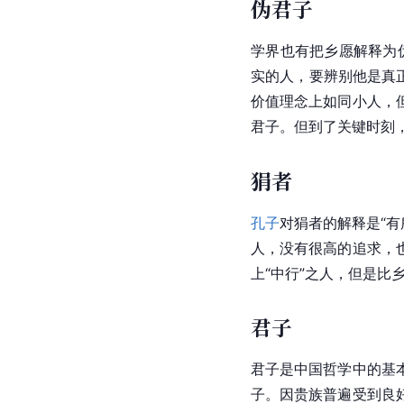
伪君子
学界也有把乡愿解释为
实的人，要辨别他是真
价值理念上如同小人，
君子。但到了关键时刻
狷者
孔子
对狷者的解释是“有
人，没有很高的追求，
上“中行”之人，但是比
君子
君子是
中国哲学
中的基
子。因贵族普遍受到良