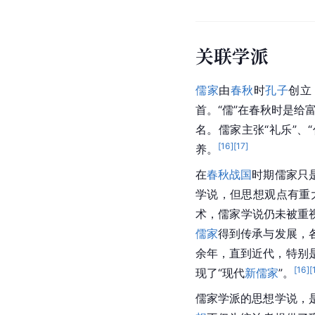
关联学派
儒家
由
春秋
时
孔子
创立
首。“儒”在春秋时是给
名。儒家主张“礼乐”、
[
16
]
[
17
]
养。
在
春秋战国
时期儒家只
学说，但思想观点有重
术，儒家学说仍未被重
儒家
得到传承与发展，
余年，直到近代，特别是
[
16
]
[
现了“现代
新儒家
”。
儒家学派的思想学说，