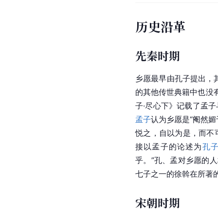
历史沿革
先秦时期
乡愿最早由孔子提出，其
的其他传世典籍中也没
子·尽心下》记载了孟子
孟子
认为乡愿是“阉然
悦之，自以为是，而不
接以孟子的论述为
孔
乎。”孔、孟对乡愿的
七子
之一的
徐斡
在所著的
宋朝时期