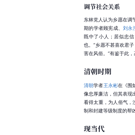
调节社会关系
东林党人认为乡愿在调
期的学者顾宪成、
刘永
既中了小人；居似忠信
也。”乡愿不甚喜欢君
害在风俗。”有鉴于此
清朝时期
清朝
学者
王永彬
在《围
像忠厚廉洁，但其表现
看得太重，为人俗气，
制和封建
等级制度
的帮
现当代