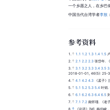
一个乡愿之人，在乡巴
中国当代台湾学者
李敖
参
考
资
料
1.
1.1
1.2
1.3
1.4
1.5
2.
2.1
2.2
2.3
张岱年.
3.
3.1
3.2
3.3
3.4
3.5
3
2018-01-01,
46
(5)
: 25-
4.
4.1
4.2
4.3
《孟子》
5.
5.1
5.2
5.3
5.4
叶韬.
6.
6.1
6.2
6.3
6.4
6.5
7.
7.1
7.2
南怀瑾.
《老
8.
《论语》
[M].
杨伯峻，