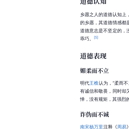
道德认知
乡愿之人的道德认知上
的乡愿，其道德情感都
道德意志是不坚定的，
[
5
]
乖巧。
道德表现
媚柔而不立
明代
王樵
认为，“柔而
有诚信和敬畏，同时却
惮，没有规矩，其强烈
诈伪而不诚
南宋
杨万里
注释《
周易