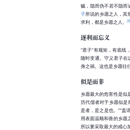
贼，隐而伪不若不隐而
子
所说的乡愿之人，其
[
求利，都是乡愿之人。
逐利而忘义
“君子”有规矩，有底
随时变通。守义君子在
身之祸。这也是乡愿往
似是而非
乡愿最大的危害性是似
历代儒者对于乡愿似是
是者，是之是也。”“盖
用表面温顺和善的乡愿
所以要采取最大的戒心