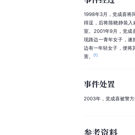
1998年3月，党成喜将
得逞，后将陈晓静装入
室。2001年9月，党
现路边一青年女子，遂把
边有一年轻女子，便将
[
1
]
害。
事件处置
2003年，党成喜被警
参
考
资
料