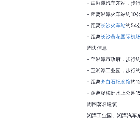
- 由湘潭汽车东站，步
- 距离湘潭火车站约10
- 距离
长沙火车站
约54
- 距离
长沙黄花国际机
周边信息
- 至湘潭市政府，步行
- 至湘潭工业园，步行约
- 距离
齐白石纪念馆
约1
- 距离杨梅洲水上公园15
周围著名建筑
湘潭工业园、湘潭汽车