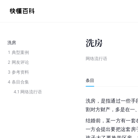
洗房
洗房
1
典型案例
网络流行语
2
网友评论
3
参考资料
条目
4
条目合集
4.1
网络流行语
洗房，是指通过一些手
割对方财产，多是在一
结婚前，某一方有一套
一方会提出要把这套房
孩子大了要换
学区房
，