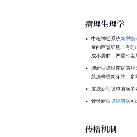
病理生理学
中枢神经系统
新型隐
量的
巨噬细胞
，有时
成小囊肿，严重时发
肺新型隐球菌病表现
胶冻样或肉芽肿，多
皮肤新型隐球菌病多
骨骼新型
隐球菌病
可
传播机制