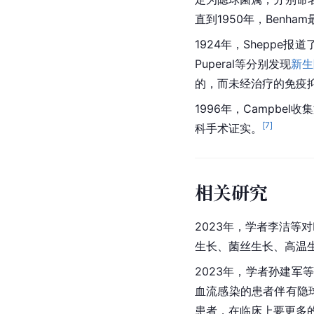
直到1950年，Benh
1924年，Sheppe报
Puperal等分别发现
新生
的，而未经治疗的免疫
1996年，Campb
[
7
]
科手术证实。
相关研究
2023年，学者
李洁
等对
生长、菌丝生长、高温
2023年，学者
孙建军
血流感染的患者伴有隐
患者，在临床上要更多