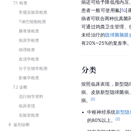
病还可给予降低颅内压
7.1
检查
患者一般可使用
氟
[
fú
]
常规实验室检查
病者可联合两种抗真菌
T淋巴细胞检测
可通过鸽粪卫生管理、
脑脊液检查
未经治疗的
隐球菌
脑膜
病原学检查
有20%~25%的复发率
病理检查
血清学检查
分类
分子生物学检测
影像学检查
按照临床表现，新型隐
7.2
诊断
病、皮肤新型隐球菌病
流行病学资料
[
2
]
病。
临床表现
中枢神经系统
新型隐
实验室检查
[
2
]
的80%以上。
8
鉴别诊断