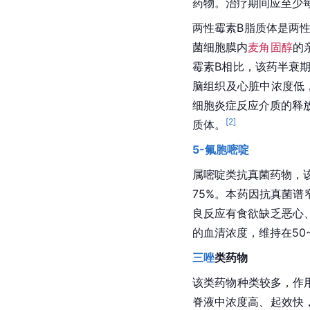
药物。治疗期间应至少
两性霉素B
脂质体
是两
菌细胞膜内
麦角固醇
的
霉素B相比，该药
半衰
脑组织及心脏中浓度低，
细胞
炎症反应介质的释
[
2
]
质体
。
5-氟胞嘧啶
属嘧啶类抗真菌药物，
75%。本药因抗真菌
良反应有食欲缺乏恶心
的
血清
浓度，维持在50~
三唑
类药物
该类药物种类较多，作
脊液
中浓度高、起效快