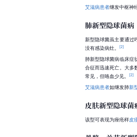
艾滋病患者
继发
中枢神
肺新型隐球菌病
新型隐球菌虽主要通过
[
2
]
没有感染病灶。
肺新型
隐球菌病
临床症
合征而迅速死亡。大多
[
2
]
常见，但咯血少见。
艾滋病患者
如继发肺
新
皮肤新型隐球菌
该型可表现为痤疮样
皮