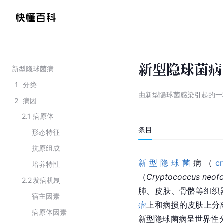
新型隐球菌病
新型隐球菌病
1
分类
由新型隐球菌感染引起的一
2
病因
2.1
病原体
条目
形态特征
抗原组成
新型隐球菌
病（
c
培养特性
（
Cryptococcus neof
2.2
发病机制
肺、皮肤、骨骼等组织
宿主因素
瘤
上和病损的皮肤上分
病原体因素
新型隐球菌病呈世界性分