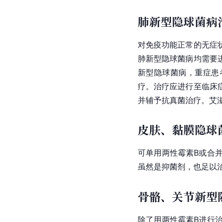
肺新型隐球菌病
对免疫功能正常的无症
肺新型
隐球菌
病均需要
新型隐球菌病，重症患
疗。治疗应进行至临床
并辅予抗真菌治疗。艾
皮肤、黏膜隐球
可单用两性霉素B或合
虽然是抑菌剂，也足以
骨骼、关节新型
除了用两性霉素B进行