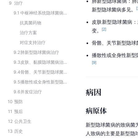
肺新型隐球菌病：肺
9
治疗
[
新型隐球菌病多见。
9.1
中枢神经系统隐球菌病治疗
皮肤新型隐球菌病：
抗真菌药物
[
2
]
变。
治疗方案
对症支持治疗
骨骼、关节
新型隐球
9.2
肺新型隐球菌病治疗
播散性或全身性新型
9.3
皮肤、黏膜隐球菌病治疗
[
9
]
9.4
骨骼、关节新型隐球菌病治疗
9.5
播散性或全身性新型隐球菌病治疗
病因
9.6
并发症治疗
10
预防
病原体
11
预后
12
公共卫生
新型
隐球菌病
的致病菌
13
历史
人致病的主要是新型隐