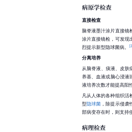
病原学检查
直接检查
脑脊液
墨汁涂片直接镜
涂片直接镜检，可发现
[
烈提示新型
隐球菌病
。
分离培养
从脑脊液、痰液、皮肤
养基
、血液或脑心浸液
液培养次数才能提高阳
凡从人体的各种组织
活
型
隐球菌
，除提示侵袭
部病变存在时，则支持
病理检查