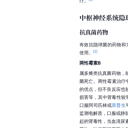
疗。
中枢神经系统隐
抗真菌药物
有效抗
隐球菌
的药物和
[
2
]
使用。
两性霉素B
属多烯类抗真菌药物，
菌死亡。两性霉素治疗
的优点，但不良反应也
损害等，其中肾毒性较
口服阿司匹林或
萘普生
监测电解质，口服或静
起的肾毒性，当
血清
尿