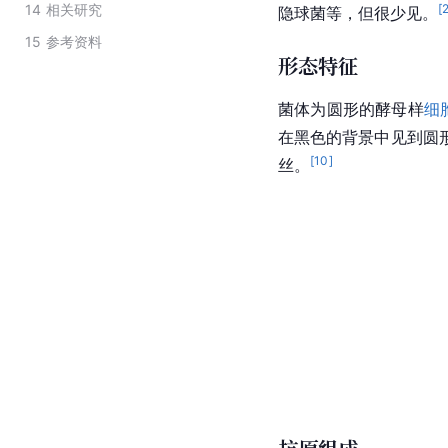
14
相关研究
[
隐球菌等，但很少见。
15
参考资料
形态特征
菌体为圆形的酵母样
细
在黑色的背景中见到圆
[
10
]
丝
。