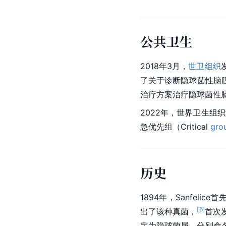
公共卫生
2018年3月，
世卫组织
了关于诊断隐球菌性脑
治疗方案治疗隐球菌性
2022年，世界卫生组
急优先组（Critical 
gro
历史
1894年，Sanfeli
[
6
]
出了该种真菌，
首次
定为隐球菌属，分别命