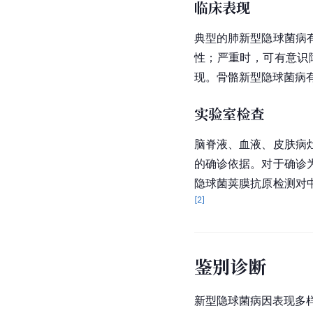
临床表现
典型的肺新型隐球菌病
性；严重时，可有
意识
现。骨骼新型
隐球菌
病
实验室检查
脑脊液
、血液、皮肤病
的确诊依据。对于确诊
隐球菌荚膜抗原检测对
[
2
]
鉴别诊断
新型隐球菌病因表现多