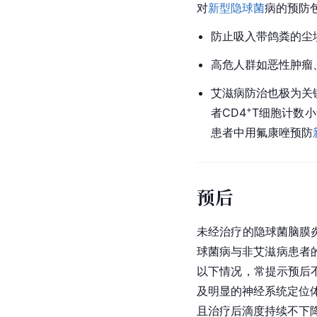
对
新型隐球菌
病的预防
防止吸入带鸽粪的尘
高危人群如恶性肿瘤
艾滋病防治也极为关
+
者CD4
T细胞计数小于
患者中用氟康唑预防
预后
未经治疗的隐球菌脑膜炎
球菌病与非艾滋病患者
以下情况，常提示预后
及明显的神经系统定位
且治疗后滴度持续不下