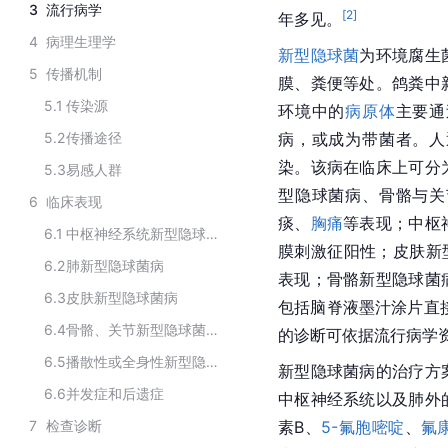
3
流行病学
[
2
]
年多见。
4
病理生理学
新型隐球菌
为环境腐生
5
传播机制
膜、粪便等处。鸽粪中
5.1
传染源
环境中的
病原体
主要通
5.2
传播途径
病，或成为带菌者。人
染。该病在临床上可分
5.3
易感人群
型隐球菌病、骨骼与关
6
临床表现
痰、
胸痛
等表现；中枢
6.1
中枢神经系统新型隐球菌病
膜刺激征阳性；皮肤新
6.2
肺新型隐球菌病
表现；骨骼新型隐球菌
6.3
皮肤新型隐球菌病
包括
脑脊液
墨汁涂片直
6.4
骨骼、关节新型隐球菌病
的诊断可依据
流行病学
6.5
播散性或全身性新型隐球菌病
新型隐球菌病的治疗方
6.6
并发症和后遗症
中枢神经系统
以及肺外
7
检查诊断
素B、
5-氟胞嘧啶
、
氟