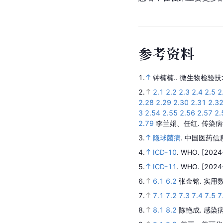
参
考
资
料
1.
钟楠楠..
微生物检验技
2.
2.1
2.2
2.3
2.4
2.5
2
2.28
2.29
2.30
2.31
2.3
3
2.54
2.55
2.56
2.57
2.
2.79
李兰娟、任红.
传染病
3.
隐球菌病
.
中国医药信
4.
ICD-10
.
WHO.
[2024
5.
ICD-11
.
WHO.
[2024
6.
6.1
6.2
张金铭.
实用
7.
7.1
7.2
7.3
7.4
7.5
7
8.
8.1
8.2
陈艳成.
感染