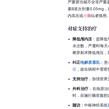
严重肾功能不全等严重
素B首次剂量0.05mg
内高压或
小脑
疝者慎用
对症支持治疗
降低颅内压
：是降低
水次数，严重时每天
椎
穿刺术降低颅压，
纠正
电解质紊乱
：患
症
，故在
病程
中需密
支持治疗
：加强营养
外科治疗
：在病原治
时，应施行脑室腹腔
随访
：
中枢神经系统