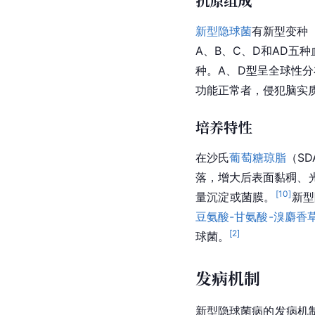
抗原组成
新型隐球菌
有新型变种（va
A、B、C、D和AD五种
种。A、D型呈全球性分
功能正常者，侵犯脑实
培养特性
在沙氏
葡萄糖
琼脂
（SD
落，增大后表面黏稠、
[
10
]
量沉淀或
菌膜
。
新型
豆氨酸-
甘氨酸-
溴麝香
[
2
]
球菌。
发病机制
新型隐球菌病的发病机