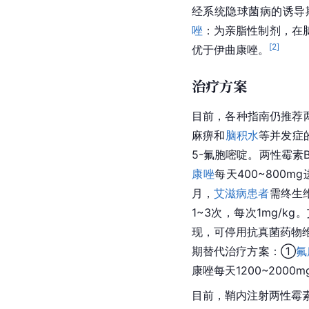
经系统
隐球菌
病的诱导
唑
：为
亲脂性
制剂，在
[
2
]
优于伊曲康唑。
治疗方案
目前，各种指南仍推荐
麻痹和
脑积水
等并发症
5-氟胞嘧啶。两性霉素
康唑
每天400~800
月，
艾滋病患者
需终生
1~3次，每次1mg/
现，可停用抗真菌药物
期替代治疗方案：①
氟
康唑每天1200~2000
目前，鞘内注射两性霉