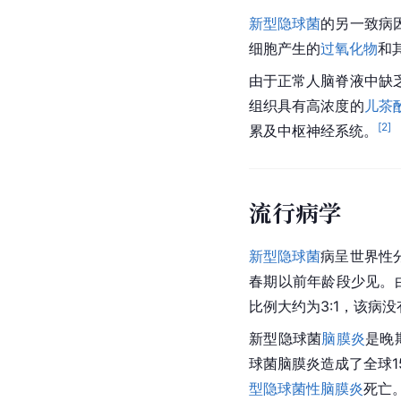
新型隐球菌
的另一致病
细胞产生的
过氧化物
和
由于正常人
脑脊液
中缺
组织具有高浓度的
儿茶
[
2
]
累及
中枢神经系统
。
流行病学
新型隐球菌
病呈世界性
春期以前年龄段少见。
比例大约为3:1，该病
新型隐球菌
脑膜炎
是晚
球菌脑膜炎造成了全球1
型隐球菌性脑膜炎
死亡