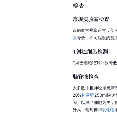
检查
常规实验室检查
该病血常规多正常，部
数
降低，不同程度的贫
T淋巴细胞检测
T淋巴细胞绝对计数降低
脑脊液检查
大多数
中枢神经系统
新
20%
甘露醇
250ml快
间，以
淋巴细胞
为主，
升高，葡萄糖和
氧化物