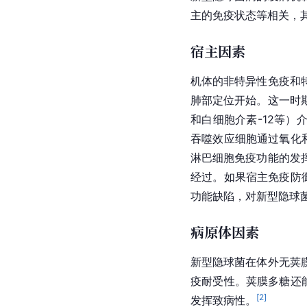
主
的免疫状态等相关，
宿主因素
机体的非特异性免疫和
肺部定位开始。这一时
和白细胞介素-12等）
吞噬效应细胞通过氧化
淋巴细胞免疫功能的发
经过。如果宿主免疫防
功能缺陷，对新型隐球
病原体因素
新型隐球菌在体外无
荚
疫耐受性。荚膜多糖还
[
2
]
发挥致病性。