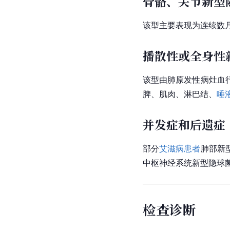
骨骼、关节新型
该型主要表现为连续数
播散性或全身性
该型由肺原发性病灶血
脾、肌肉、淋巴结、
唾
并发症和后遗症
部分
艾滋病患者
肺部新
中枢神经系统新型隐球
检查诊断