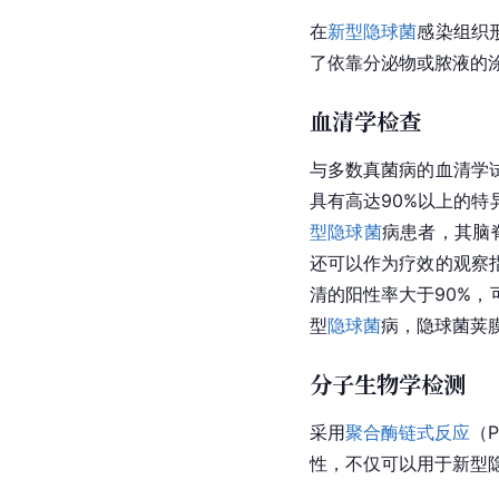
在
新型隐球菌
感染组织
了依靠分泌物或脓液的
血清学检查
与多数真菌病的血清学
具有高达90%以上的
型隐球菌
病患者，其脑
还可以作为疗效的观察
清的阳性率大于90%
型
隐球菌
病，隐球菌荚膜
分子生物学检测
采用
聚合酶链式反应
（
性，不仅可以用于新型