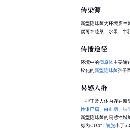
传染源
新型隐球菌为环境腐生
偶可在蔬菜、水果、牛
传播途径
环境中的
病原体
主要通
胶
化的
新型隐球菌
孢子
易感人群
一些正常人体内存在新
性淋巴瘤
、
白血病
、
结
新型隐球菌的易感性增加
+
标为CD4
T
细胞
小于5