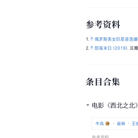
参
考
资
料
1.
俄罗斯美女巨星喜莲娜
2.
部落末日 (2019)
.
豆瓣
条
目
合
集
电影《西北之北
牛犇
崔林
王
参考资料