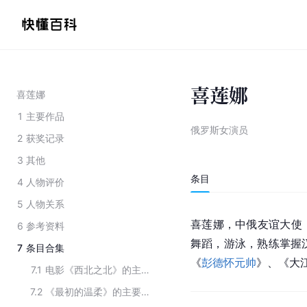
喜莲娜
喜莲娜
1
主要作品
俄罗斯女演员
2
获奖记录
3
其他
条目
4
人物评价
5
人物关系
喜莲娜，中俄友谊大使
6
参考资料
舞蹈，游泳，熟练掌握
7
条目合集
《
彭德怀元帅
》、《大
7.1
电影《西北之北》的主要演员
7.2
《最初的温柔》的主要演员