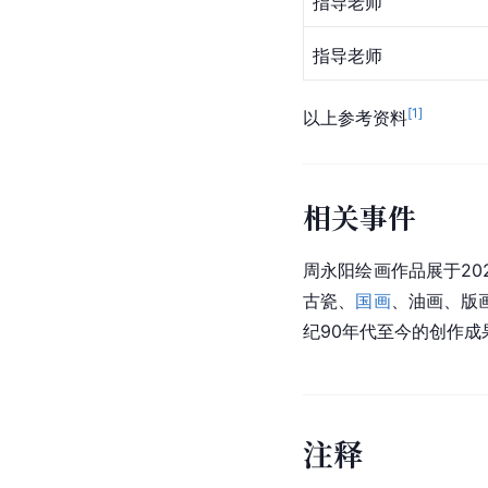
指导老师
指导老师
[
1
]
以上参考资料
相关事件
周永阳绘画作品展于202
古瓷
、
国画
、油画、版
纪90年代至今的创作成
注
释