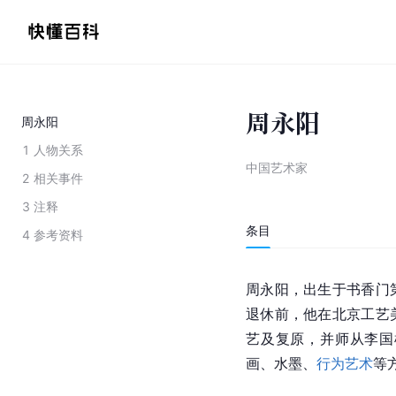
周永阳
周永阳
1
人物关系
中国艺术家
2
相关事件
3
注释
条目
4
参考资料
周永阳，出生于书香门
退休前，他在北京工艺
艺及复原，并师从
李国
画、水墨、
行为艺术
等