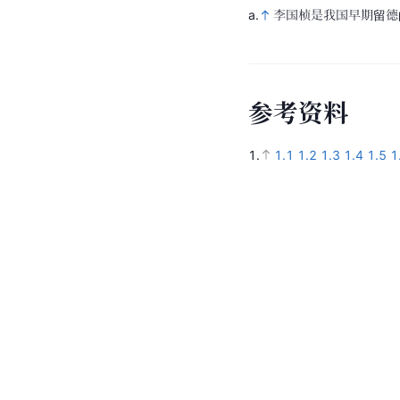
a.
李国桢是我国早期留德
参
考
资
料
1.
1.1
1.2
1.3
1.4
1.5
1