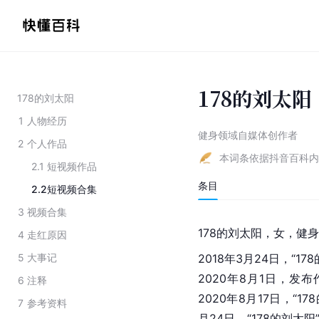
178的刘太阳
178的刘太阳
1
人物经历
健身领域自媒体创作者
2
个人作品
本词条依据抖音百科内
2.1
短视频作品
条目
2.2
短视频合集
3
视频合集
178的刘太阳，女，健
4
走红原因
5
大事记
2018年3月24日，“1
2020年8月1日，
6
注释
2020年8月17日，“
7
参考资料
月24日，“178的刘太