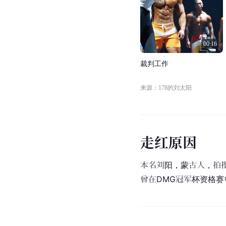
00:16
裁
判
工
作
来源：178的刘太阳
走
红
原
因
本名刘阳，蒙古人，拍
曾在DMG冠军杯资格