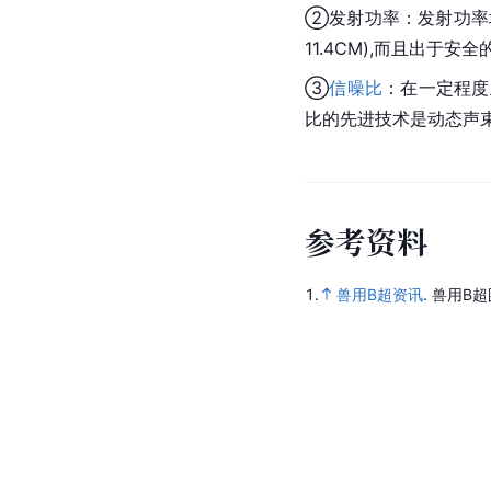
②发射功率：发射功率增
11.4CM),而且出于
③
信噪比
：在一定程度
比的先进技术是动态声
参
考
资
料
1.
兽用B超资讯
.
兽用B超