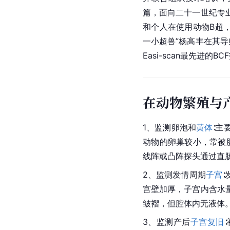
篇，面向二十一世纪专
和个人在使用动物B超
一小超兽”杨高丰在其导
Easi-scan最先进的B
在动物繁殖与
1、监测卵泡和
黄体
∶主
动物的卵巢较小，常被肠
线阵或凸阵探头通过直
2、监测发情周期
子宫
宫壁加厚，子宫内含水
皱褶，但腔体内无液体
3、监测产后
子宫复旧