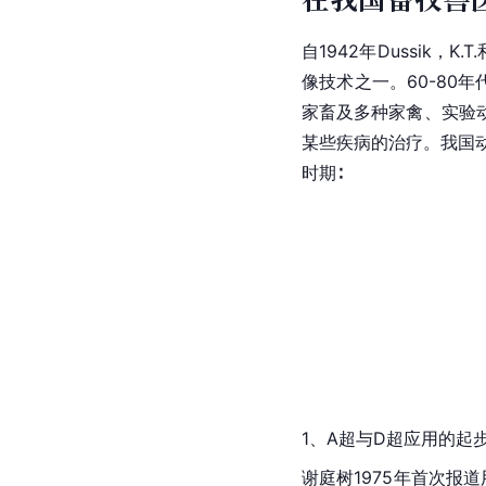
自1942年Dussik，
像技术之一。60-80
家畜及多种
家禽
、实验
某些疾病的治疗。我国
时期∶
1、A超与D超应用的起步阶
谢庭树1975年首次报道