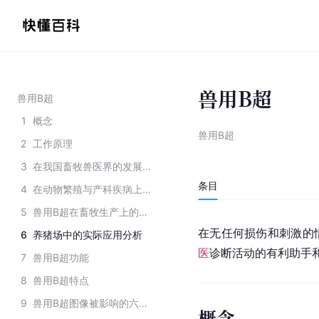
兽用B超
兽用B超
1
概念
兽用B超
2
工作原理
3
在我国畜牧兽医界的发展历史
条目
4
在动物繁殖与产科疾病上的应用
5
兽用B超在畜牧生产上的应用
在无任何损伤和刺激的
6
养猪场中的实际应用分析
医
诊断活动的有利助手
7
兽用B超功能
8
兽用B超特点
9
兽用B超图像被影响的六个指标
概念