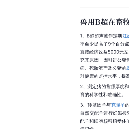
兽用B超在畜
1、B超超声波作定期
妊
率至少提高了9个百分
直接经济效益5000
究其原因，因引进公猪
病、死胎流产及公猪的
群健康的监控水平，提
2、测定猪的背膘厚度
育的科学性和准确性。
3、转基因羊与
克隆羊
自然交配羊进行妊娠检查
配羊和细胞核移植受体羊