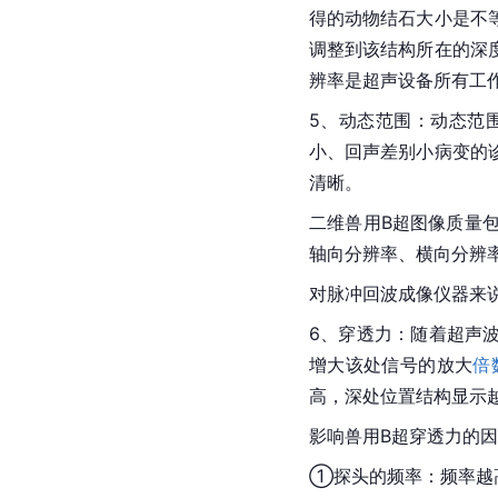
得的动物结石大小是不
调整到该结构所在的深
辨率是超声设备所有工
5、动态范围：动态范
小、回声差别小病变的
清晰。
二维兽用B超图像质量
轴向分辨率、横向分辨
对脉冲回波成像仪器来
6、穿透力：随着超声
增大该处信号的放大
倍
高，深处位置结构显示
影响兽用B超穿透力的
①探头的频率：频率越