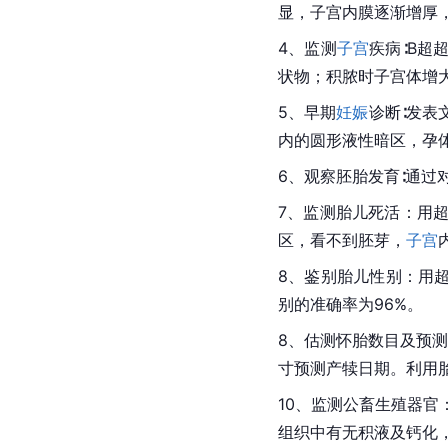
显，子宫内膜逐渐增厚
4、监测
子宫
疾病∶B超
状物；积脓时子宫体增
5、早期
妊娠
诊断∶发表
内的圆形液性暗区，孕
6、观察胚胎发育∶通
7、监测胎儿死活：用
区，看不到胚芽，
子宫
8、鉴别胎儿性别：用超
别的准确率为96%。
8、估测怀胎数目及预
寸预测产犊日期。利用
10、监测公畜生殖器官：
组织中有无积液及钙化