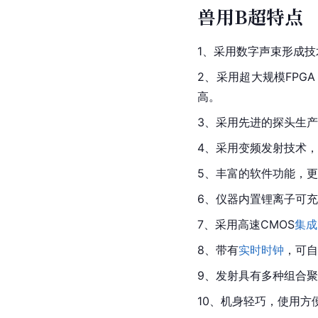
兽用B超特点
1、采用数字声束形成
2、采用超大规模FP
高。
3、采用先进的探头生
4、采用变频发射技术
5、丰富的软件功能，
6、仪器内置锂离子可
7、采用高速CMOS
集成
8、带有
实时时钟
，可自
9、发射具有多种组合
10、机身轻巧，使用方