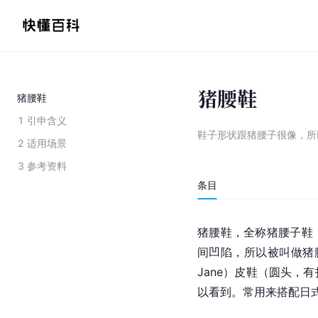
猪腰鞋
猪腰鞋
1
引申含义
鞋子形状跟猪腰子很像，所
2
适用场景
3
参考资料
条目
猪腰鞋，全称猪腰子鞋
间凹陷，所以被叫做猪腰
Jane）皮鞋（圆头，
以看到。常用来搭配日式