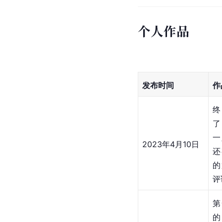
个人作品
发布时间
作
了
一
2023年4月10日
还
的
评
第
的