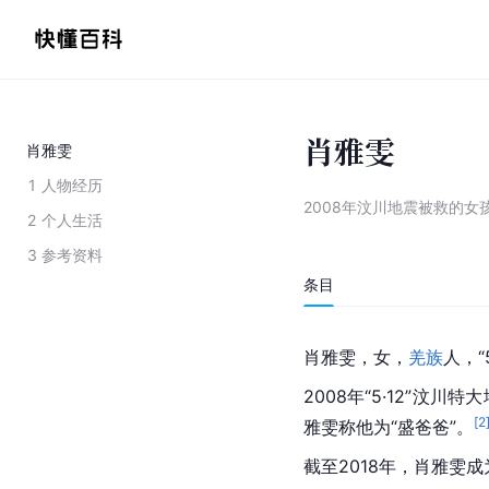
肖雅雯
肖雅雯
1
人物经历
2008年汶川地震被救的女
2
个人生活
3
参考资料
条目
肖雅雯，女，
羌族
人，“5
2008年“5·12”
[
2
雅雯称他为“盛爸爸”。
截至2018年，肖雅雯