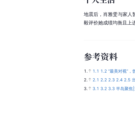
地震后，肖雅雯与家人
毅评价她成绩均衡且上
参
考
资
料
1.
1.1
1.2
“最美对视”
2.
2.1
2.2
2.3
2.4
2.5
3.
3.1
3.2
3.3
半岛聚焦