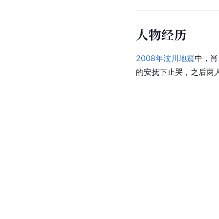
人物经历
2008年汶川地震
中，肖
的安抚下止哭，之后两人