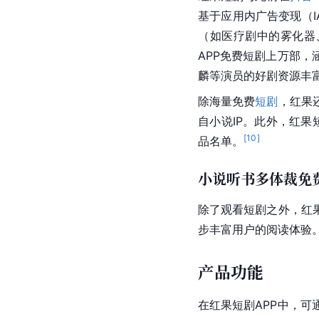
基于应用内广告变现（
（如医疗剧中的雾化器
APP免费短剧上万部
麟等演员的好剧资源丰
除海量免费
短剧
，红果
自小说IP。此外，红果
[
10
]
品名单。
小说听书多体裁免
除了观看
短剧
之外，红
步丰富用户的阅读体验
产品功能
在红果短剧APP中，