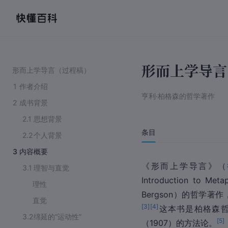
形而上学导言
形而上学导言（过程稿）
1
作者介绍
亨利·柏格森的哲学著作
2
成书背景
2.1
思想背景
条目
2.2
个人背景
3
内容概要
《形而上学导言》（
3.1
理智与直觉
Introduction to Met
理性
Bergson）的哲学
直觉
[
3
]
[
4
]
这本书是柏格森
3.2
绵延的“运动性”
[
5
]
（1907）的方法论。