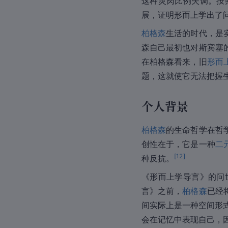
这种灵肉比例失调。按
展，证明形而上学出了
柏格森
生活的时代，是
森自己最初也对斯宾塞
在柏格森看来，旧
形而
题，这就使它无法把握
个人背景
柏格森
的生命哲学在哲
创性在于，它是一种
二
[
12
]
种反抗。
《形而上学导言》的问
言》之前，
柏格森
已经
间实际上是一种空间形
会在记忆中表现自己，