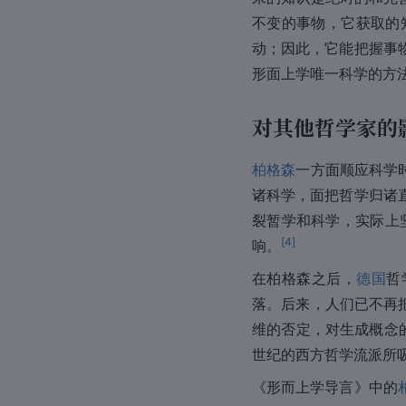
不变的事物，它获取的
动；因此，它能把握事
形面上学唯一科学的方
对其他哲学家的
柏格森
一方面顺应科学
诸科学，面把哲学归诸
裂暂学和科学，实际上
[
4
]
响。
在柏格森之后，
德国
哲
落。后来，人们已不再
维的否定，对生成概念的
世纪的
西方哲学
流派所
《形而上学导言》中的