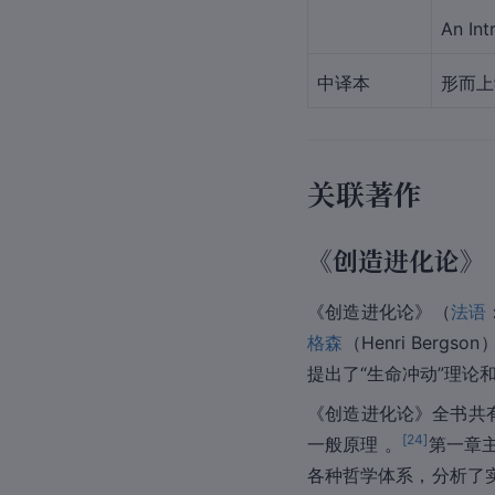
An Int
中译本
形而上
关联著作
《创造进化论》
《创造进化论》（
法语
格森
（Henri Berg
提出了“生命冲动”理论
《创造进化论》全书共有
[
24
]
一般原理 。
第一章
各种哲学体系，分析了