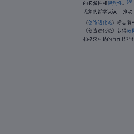
[
25
]
的必然性和
偶然性
。
现象的哲学认识， 推动
《
创造进化论
》标志着
《创造进化论》获得
诺
柏格森卓越的写作技巧