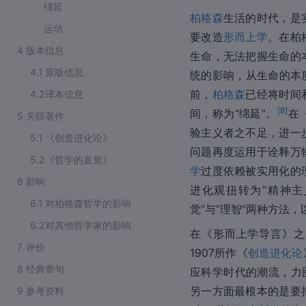
绵延
柏格森
生活的时代，是
运动
要改造
形而上学
。在柏
4
版本信息
生命，无法把握生命的
4.1
原版信息
统的影响，从生命的本
前，
柏格森
已经将时间
4.2
译本信息
[
8
]
间，称为“绵延”。
在
5
关联著作
验主义者之不足，进一
5.1
《创造进化论》
问题再度运用于诠释万
5.2
《哲学的直觉》
学
过度依赖被实用化的
6
影响
进化观扭转为“精神主
6.1
对柏格森哲学的影响
觉”与“理智”两种方法，
6.2
对其他哲学家的影响
在《形而上学导言》之
7
评价
1907所作《
创造进化论
8
经典章句
应科学时代的潮流，力
另一方面最根本的是要
9
参考资料