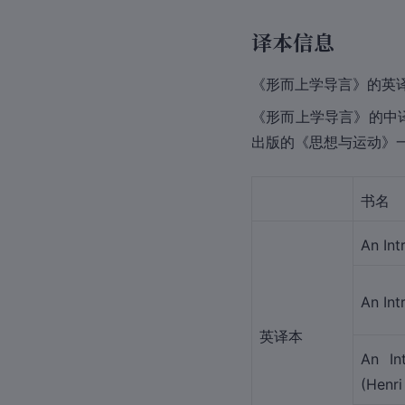
译本信息
《形而上学导言》的英译
《形而上学导言》的中译
出版的《思想与运动》
书名
An Int
An Int
英译本
An In
(Henri