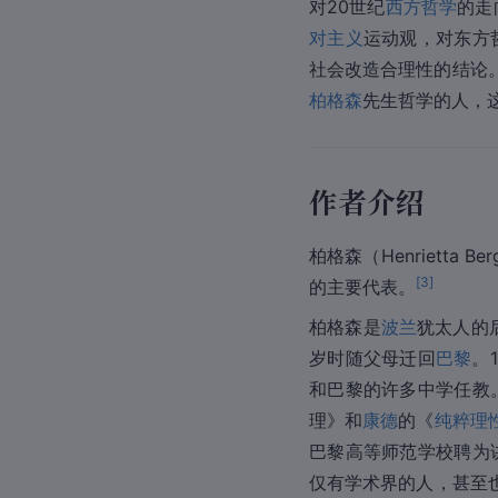
对20世纪
西方哲学
的走
对主义
运动观，对东方
社会改造合理性的结论
柏格森
先生哲学的人，
作者介绍
柏格森（Henrietta Ber
[
3
]
的主要代表。
柏格森是
波兰
犹太人的
岁时随父母迁回
巴黎
。
和巴黎的许多中学任教
理》和
康德
的《
纯粹理
巴黎高等师范学校聘为讲
仅有学术界的人，甚至