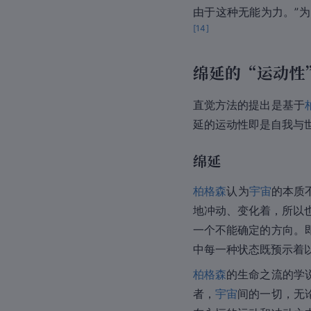
由于这种无能为力。”
[
14
]
绵延的“运动性
直觉方法的提出是基于
延的运动性即是自我与
绵延
柏格森
认为
宇宙
的本质
地冲动、变化着，所以
一个不能确定的方向。
中每一种状态既预示着
柏格森
的生命之流的学
者，
宇宙
间的一切，无