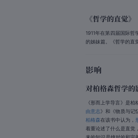
《哲学的直觉》
1911年在第四届国际
的姊妹篇。《哲学的直
影响
对柏格森哲学的
《形而上学导言》是
柏
由意志
》和《物质与记
柏格森
在该书中认为，
着重论述了什么是直觉
来的知识是绝对的和完