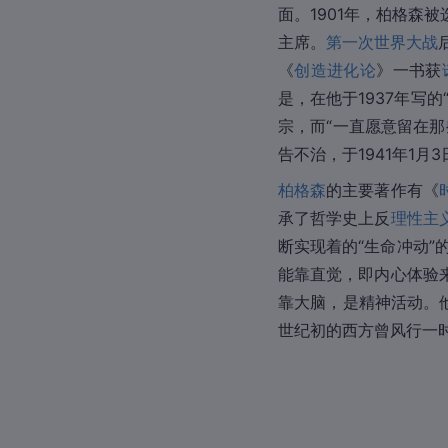
面。1901年，柏格森
主席。
第一次世界大战
《
创造进化论
》一书获
是，在他于1937年写
宗，而“一直愿意留在
告不治，于1941年1月
柏格森
的主要著作有《
承了哲学史上反
理性主
断实现着的“生命冲动”
能靠直觉，即内心体验
靠大脑，是精神活动。他
世纪初的西方曾风行一