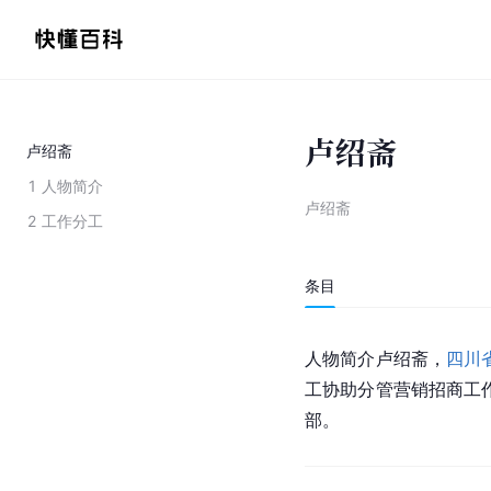
卢绍斋
卢绍斋
1
人物简介
卢绍斋
2
工作分工
条目
人物简介卢绍斋，
四川
工协助分管营销招商工
部。