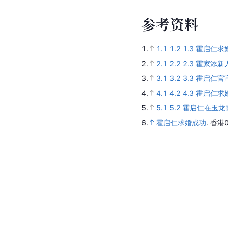
参
考
资
料
1.
1.1
1.2
1.3
霍启仁求
2.
2.1
2.2
2.3
霍家添新
3.
3.1
3.2
3.3
霍启仁官
4.
4.1
4.2
4.3
霍启仁求
5.
5.1
5.2
霍启仁在玉龙
6.
霍启仁求婚成功
.
香港0