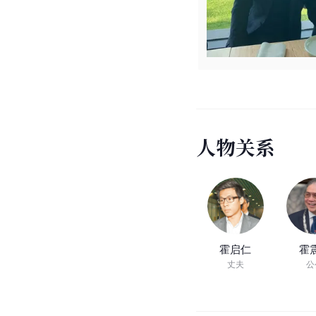
人
物
关
系
霍启仁
霍
丈夫
公