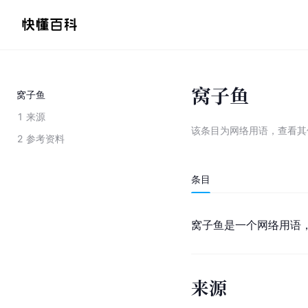
窝子鱼
窝子鱼
1
来源
该条目为
网络用语
，
查看
其
2
参考资料
条目
窝子鱼是一个网络用语
来源