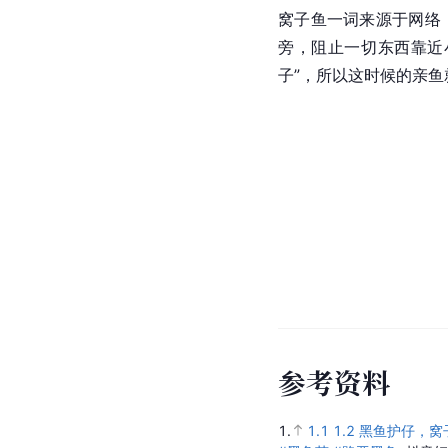
窝子鱼一词来源于网络
旁，阻止一切东西靠近
子”，所以这时候的亲
参
考
资
料
1.
1.1
1.2
黑鱼护仔，窝