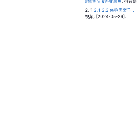
#黑鱼苗 #路亚黑鱼
.
抖音短
2.
2.1
2.2
俗称黑窝子， 
视频.
[2024-05-26].