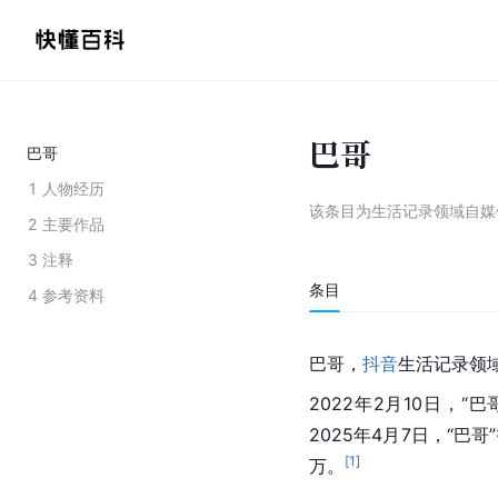
巴哥
巴哥
1
人物经历
该条目为
生活记录领域自媒
2
主要作品
3
注释
条目
4
参考资料
巴哥，
抖音
生活记录领
2022年2月10日，
2025年4月7日，“巴
[
1
]
万。