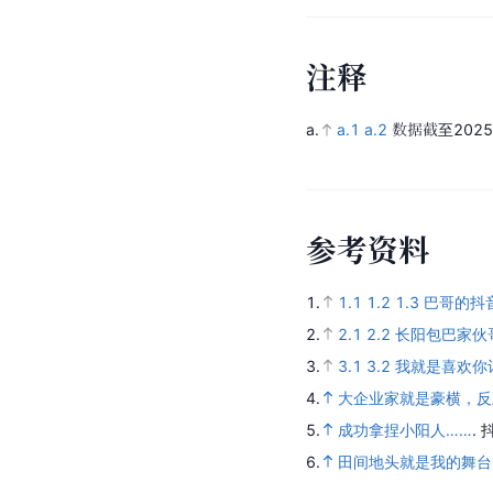
注
释
a.
a.1
a.2
数据截至202
参
考
资
料
1.
1.1
1.2
1.3
巴哥的抖
2.
2.1
2.2
长阳包巴家伙
3.
3.1
3.2
我就是喜欢你
4.
大企业家就是豪横，反
5.
成功拿捏小阳人……
.
6.
田间地头就是我的舞台