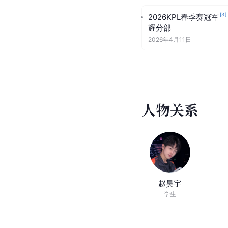
[
3
]
2026KPL春季赛冠军
耀分部
2026年4月11日
人
物
关
系
赵昊宇
学生