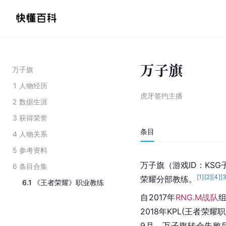
万子旗
万子旗
1
人物经历
虎牙签约主播
2
数据生涯
3
获得荣誉
条目
4
人物关系
5
参考资料
万子旗（游戏ID：KSG
6
条目合集
[
1
]
[
2
]
[
4
]
[
荣耀分部教练。
6.1
《王者荣耀》职业教练
自2017年
RNG.M战队
2018年KPL(王者荣
9月，万子旗转会失败