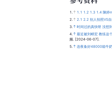
参
考
资
料
1.
1.1
1.2
1.3
1.4
陳婷
2.
2.1
2.2
别人拍照VS
3.
时间过的真快呀 没想
4.
最近被刘畊宏 教练这
频.
[2024-06-07].
5.
连夜备好48000箱牛