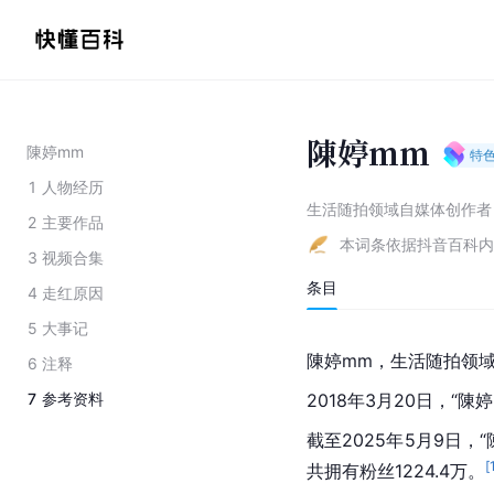
陳婷mm
陳婷mm
特
1
人物经历
生活随拍领域自媒体创作者
2
主要作品
本词条依据抖音百科内
3
视频合集
条目
4
走红原因
5
大事记
陳婷mm，生活随拍领
6
注释
7
参考资料
2018年3月20日，“陳
截至2025年5月9日，
[
共拥有粉丝1224.4万。