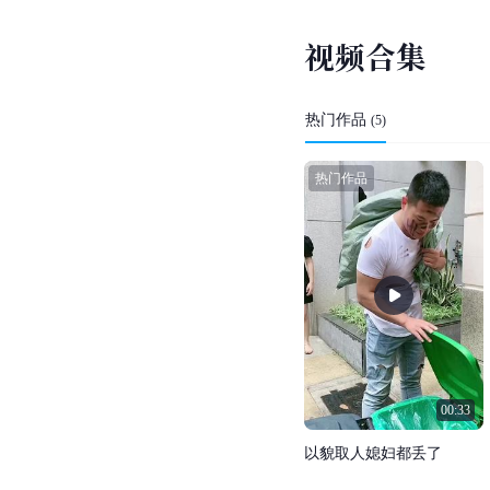
视
频
合
集
热门作品
(
5
)
热门作品
00:33
以
貌
取
人
媳
妇
都
丢
了