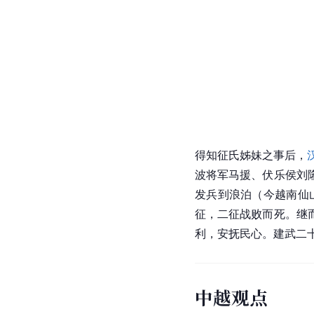
得知征氏姊妹之事后，
波将军
马援
、伏乐侯刘
发兵到浪泊（今越南仙
征，二征战败而死。继
利，安抚民心。
建武
二
中越观点