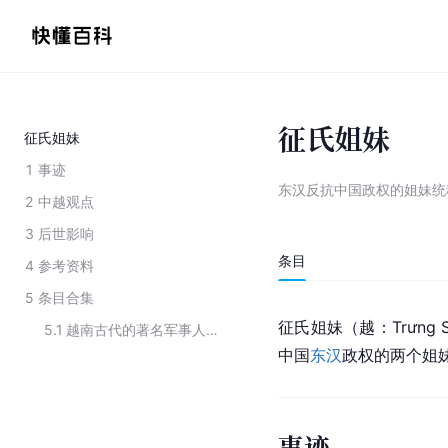
征氏姐妹
征氏姐妹
1
事迹
东汉反抗中国政权的姐妹统
2
中越观点
3
后世影响
条目
4
参考资料
5
条目合集
征氏姐妹（越：Trưng
5.1
越南古代的著名军事人物
中国
东汉
政权的两个姐
事迹