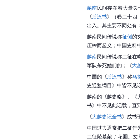
越南
民间存在着大量关
《
后汉书
》（卷二十四
出入。其主要不同处有
越南民间传说称
征侧
的
压榨而起义；中国史料
越南
民间传说称二征在
军队杀死她们的；《
大
中国的《
后汉书
》称
马
史通鉴纲目》中皆不见
越南的《越史略》、《
书》中不见此记载，直
《
大越史记全书
》成书
中国过去通常把二征作
二征陵墓献了花圈。文