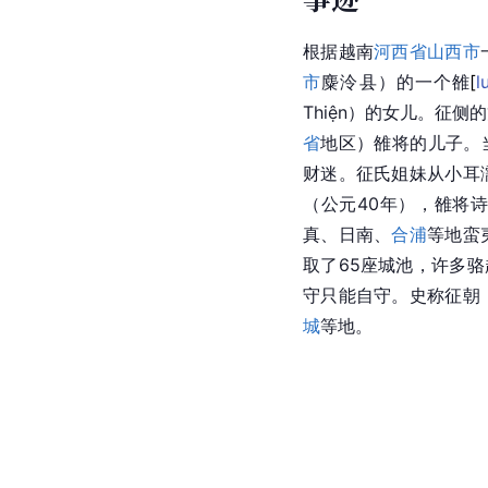
根据越南
河西省山西市
市
麋泠县
）的一个
雒
[
l
Thiện）的女儿。征侧
省
地区）雒将的儿子。
财迷。征氏姐妹从小耳
（公元40年），雒将
真、日南、
合浦
等地蛮
取了65座城池，许多
守只能自守。史称征朝
城
等地。