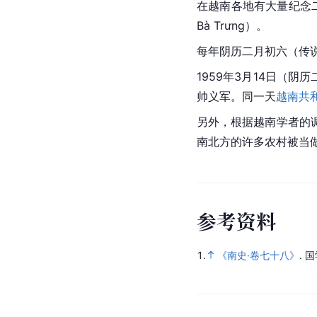
在越南各地有大量纪念
Bà Trưng）。
每年阴历二月初六（传
1959年3月14日（阴
帅义军。同一天
越南共
另外，根据
越南
学者的
南北方的许多农村被当
参
考
资
料
1.
《南史·卷七十八》
.
国