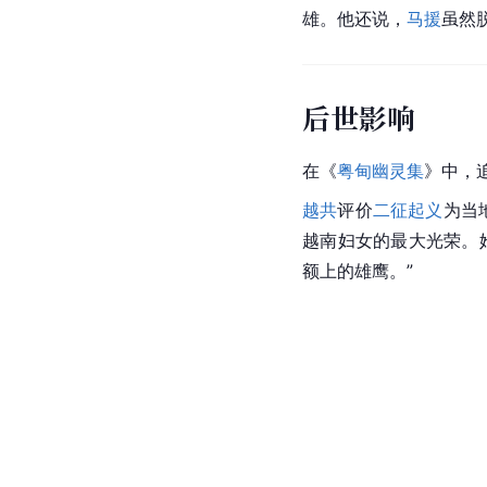
雄。他还说，
马援
虽然
后世影响
在《
粤甸幽灵集
》中，
越共
评价
二征起义
为当
越南妇女的最大光荣。
额上的雄鹰。”