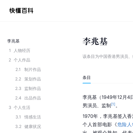
李兆基
李兆基
1
人物经历
该条目为
中国香港男演员、
2
个人作品
2.1
制片作品
条目
2.2
策划作品
2.3
监制作品
李兆基（1949年12月4
2.4
出品作品
[
1
]
男演员、监制
。
3
个人生活
1970年，李兆基签入
3.1
情感生活
个人首部电影《
危险人
3.2
健康状况
出。被观众熟知。代表