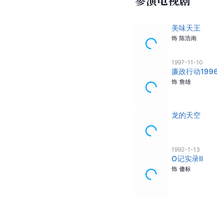
参演电视剧
美味天王
饰
陈浩南
1997-11-10
廉政行动199
饰
詹雄
龙的天空
1992-1-13
O记实录II
饰
傻标