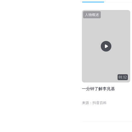
人物概述
01:12
一
分
钟
了
解
李
兆
基
来源：抖音百科