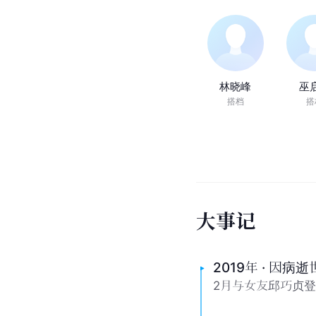
林晓峰
巫
搭档
搭
大
事
记
2019年 · 因病逝
2月与女友邱巧贞登