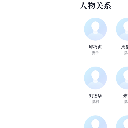
人
物
关
系
邱巧贞
周
妻子
搭
刘德华
朱
搭档
搭