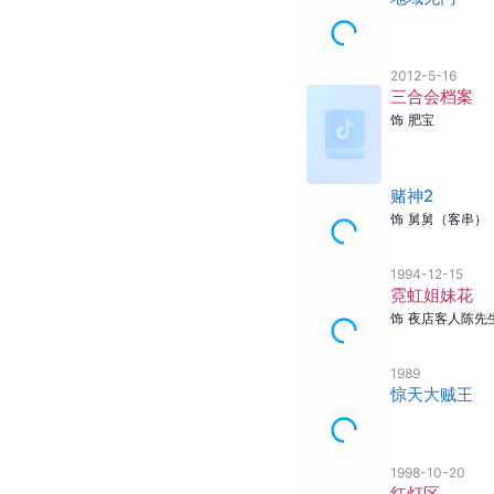
2012-5-16
三合会档案
饰
肥宝
赌神2
饰
舅舅（客串）
1994-12-15
霓虹姐妹花
饰
夜店客人陈先
1989
惊天大贼王
1998-10-20
红灯区