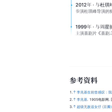
2012年 · 与杜
参演杜琪峰导演的
1999年 · 与周
主演喜剧片《喜剧
参
考
资
料
1.
李兆基生前曾感叹：我
2.
李兆基
.
1905电影网.
3.
超级无敌追女仔 (豆瓣)