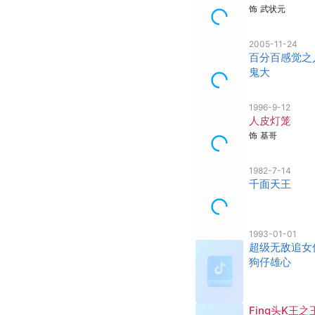
饰
武状元
2005-11-24
百分百感觉之
鬼大
1996-9-12
人皮灯笼
饰
基哥
1982-7-14
千面天王
1993-01-01
超级无敌追女
狗仔雄心
Fing头K王之