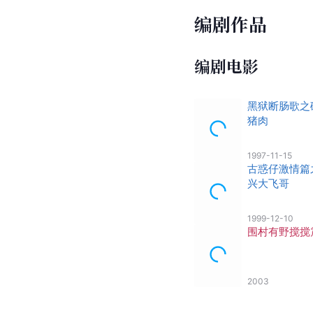
编剧作品
编剧电影
黑狱断肠歌之
猪肉
1997-11-15
古惑仔激情篇
兴大飞哥
1999-12-10
围村有野搅搅
2003