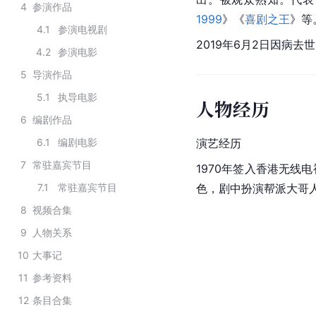
4
参演作品
1999
》《
喜剧之王
》等
4.1
参演电视剧
2019年6月2日因病去
4.2
参演电影
5
导演作品
5.1
执导电影
人物经历
6
编剧作品
6.1
编剧电影
演艺经历
7
常驻嘉宾节目
1970年签入香港无线
7.1
常驻嘉宾节目
色，剧中扮演帮派大哥
8
视频合集
9
人物关系
10
大事记
11
参考资料
12
条目合集