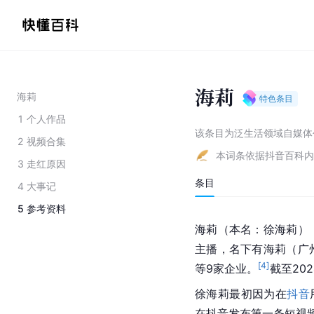
海莉
海莉
特色条目
1
个人作品
该条目为
泛生活领域自媒体
2
视频合集
本词条依据抖音百科内
3
走红原因
条目
4
大事记
5
参考资料
海莉（本名：徐海莉）
主播，名下有海莉（广
[
4
]
等9家企业。
截至202
徐海莉最初因为在
抖音
在抖音发布第一条短视