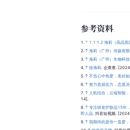
参
考
资
料
1.
1.1
1.2
海莉（高品质
2.
海莉（广州）传媒有限
3.
海莉（广州）生物科技
4.
徐海莉
.
企查查.
[2024
5.
不负心中热爱，美好如
6.
努力造就实力，态度决
7.
人机结合，云端智能，
14].
8.
专注研发护肤品15年
即人品
.
抖音短视频.
[2024
9.
我期待的是你一直爱，