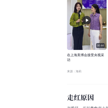
00:44
在
上
海
美
博
会
接
受
央
视
采
访
来源：海莉
走
红
原
因