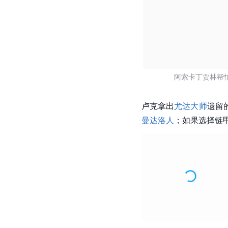
阿索卡丁贾林帮
卢克拿出
尤达大师
遗留
曼达洛人
；如果选择链