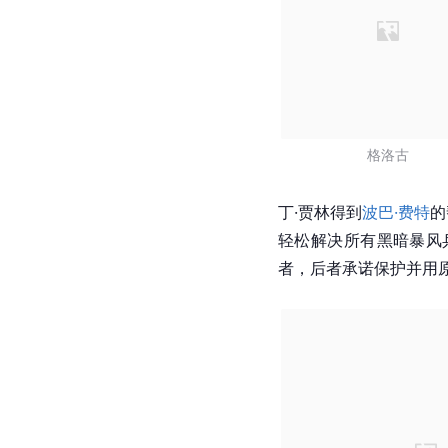
格洛古
丁·贾林得到
波巴·费特
的
轻松解决所有黑暗暴风
者，后者承诺保护并用