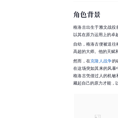
角色背景
格洛古出生于雅文战役
以其在
原力
运用上的卓
自幼，格洛古便被送往
高超的大师。他的天赋
然而，在
克隆人战争
的
在这场突如其来的风暴
格洛古凭借过人的机敏
藏起自己的原力才能，