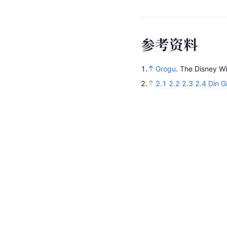
参
考
资
料
1.
Grogu
.
The Disney Wi
2.
2.1
2.2
2.3
2.4
Din G