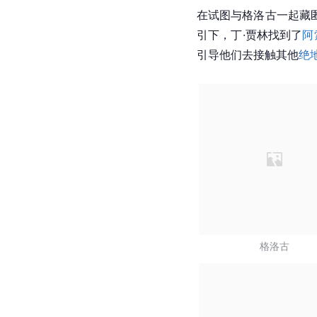
在试图与格洛古一起藏
引下，丁·贾林找到了
阿
引导他们去接触其他
绝
格洛古